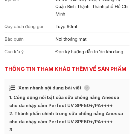
Quận Bình Thạnh, Thành phố Hồ Chí
Minh
Quy cách đóng gói
Tuýp 60ml
Bảo quản
Nơi thoáng mát
Các lưu ý
Đọc kỹ hướng dẫn trước khi dùng
THÔNG TIN THAM KHẢO THÊM VỀ SẢN PHẨM
Ẩn
Xem nhanh nội dung bài viết
[
]
1
Công dụng nổi bật của sữa chống nắng Anessa
cho da nhạy cảm Perfect UV SPF50+/PA++++
2
Thành phần chính trong sữa chống nắng Anessa
cho da nhạy cảm Perfect UV SPF50+/PA++++
3