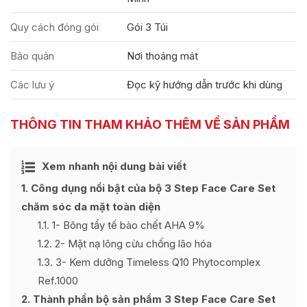
Quy cách đóng gói
Gói 3 Túi
Bảo quản
Nơi thoáng mát
Các lưu ý
Đọc kỹ hướng dẫn trước khi dùng
THÔNG TIN THAM KHẢO THÊM VỀ SẢN PHẨM
Ẩn
Xem nhanh nội dung bài viết
[
]
1
Công dụng nổi bật của bộ 3 Step Face Care Set
chăm sóc da mặt toàn diện
1.1
1- Bông tẩy tế bào chết AHA 9%
1.2
2- Mặt nạ lông cừu chống lão hóa
1.3
3- Kem dưỡng Timeless Q10 Phytocomplex
Ref.1000
2
Thành phần bộ sản phẩm 3 Step Face Care Set