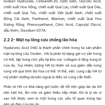
Sodium Hydroxide, Ceteareth-20, nước biển, Glycolic Acid,
chiết xuất Hoa Hồng, chiết xuất Quả Lựu, chiết xuất Quả Dâu,
chiết xuất Quả Táo, chiết xuất Việt Quất Xanh, chiết xuất
Bông Cải Xanh, Panthenol, Allantoin, chiết xuất Quả Hoa
Xương Rồng, Phenoxyethanol, Citric Acid, Caprylyl Glycol,
dầu thơm, Disodium EDTA.
2.2
2- Mặt nạ lông cừu chống lão hóa
Hyaluronic Acid (HA) là thành phần chính trong túi sản phẩm
mặt nạ lông cừu Doskin. HA là phân tử dạng gel có sẵn trong
cơ thể, tập trung chủ yếu tại khu vực collagen ở tầng trung bì
của da. Tuy nhiên, lượng HA tự nhiên sẽ suy giảm dần song
song với quá trình lão hóa cơ thể. Vì thế, việc cung cấp HA từ
mỹ phẩm dưỡng da bên ngoài là điều vô cùng cần thiết.
Phân tử HA có khả năng giữ nước rất tốt nên giúp làn da trở
nên tươi trẻ, ẩm mịn và giảm thiểu nếp nhăn. Đó là lý do vì
sao HA được xem là một trong các yếu tố quan trọng tạo
nên vẻ đẹp của làn da.