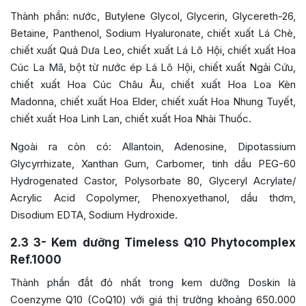
Thành phần: nước, Butylene Glycol, Glycerin, Glycereth-26,
Betaine, Panthenol, Sodium Hyaluronate, chiết xuất Lá Chè,
chiết xuất Quả Dưa Leo, chiết xuất Lá Lô Hội, chiết xuất Hoa
Cúc La Mã, bột từ nước ép Lá Lô Hội, chiết xuất Ngải Cứu,
chiết xuất Hoa Cúc Châu Âu, chiết xuất Hoa Loa Kèn
Madonna, chiết xuất Hoa Elder, chiết xuất Hoa Nhung Tuyết,
chiết xuất Hoa Linh Lan, chiết xuất Hoa Nhài Thuốc.
Ngoài ra còn có: Allantoin, Adenosine, Dipotassium
Glycyrrhizate, Xanthan Gum, Carbomer, tinh dầu PEG-60
Hydrogenated Castor, Polysorbate 80, Glyceryl Acrylate/
Acrylic Acid Copolymer, Phenoxyethanol, dầu thơm,
Disodium EDTA, Sodium Hydroxide.
2.3
3- Kem dưỡng Timeless Q10 Phytocomplex
Ref.1000
Thành phần đắt đỏ nhất trong kem dưỡng Doskin là
Coenzyme Q10 (CoQ10) với giá thị trường khoảng 650.000