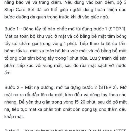
nắng bảo vệ và trang điểm. Nếu dùng vào ban đêm, bộ 3
Step Care Set đã có thể giúp người dùng hoàn thiện các
bước dưỡng da quan trọng trước khi đi vào giấc ngủ.
Bước 1 – Bông tẩy tế bào chết: mở túi đựng bước 1 (STEP 1).
Mát xa toàn bộ khu vực ở mặt và cổ bằng bề mặt tấm bông
tẩy có chấm gai trong vòng 1 phút. Tiếp theo là lật úp tấm
bông tẩy lại, mát xa toàn bộ khu vực mặt và cổ bằng bề mặt
tổ ong của tấm bông tẩy trong 1 phút nữa. Lưu ý tránh để sản
phẩm tiếp xúc với vùng mắt, sau đó rửa mặt sạch với nước
ấm.
Bước 2 – Mặt nạ dưỡng: mở túi đựng bước 2 (STEP 2). Mở
mặt nạ ra rồi đắp lên da mặt, kéo đều và dùng tay thoa nhẹ
nhàng. Để yên thư giãn trong vòng 15-20 phút, sau đó gỡ mặt
nạ, tiếp tục mát xa phần tinh chất còn đọng lại cho thấm đều
khắp mặt.