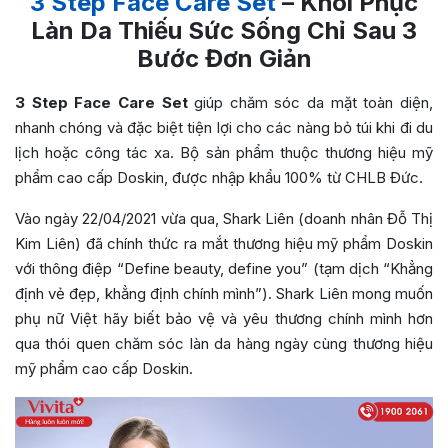
3 Step Face Care Set
– Khôi Phục
Làn Da Thiếu Sức Sống Chỉ Sau 3
Bước Đơn Giản
3 Step Face Care Set
giúp chăm sóc da mặt toàn diện,
nhanh chóng và đặc biệt tiện lợi cho các nàng bỏ túi khi đi du
lịch hoặc công tác xa. Bộ sản phẩm thuộc thương hiệu mỹ
phẩm cao cấp Doskin, được nhập khẩu 100% từ CHLB Đức.
Vào ngày 22/04/2021 vừa qua, Shark Liên (doanh nhân Đỗ Thị
Kim Liên) đã chính thức ra mắt thương hiệu mỹ phẩm Doskin
với thông điệp “Define beauty, define you” (tạm dịch “Khẳng
định vẻ đẹp, khẳng định chính mình”). Shark Liên mong muốn
phụ nữ Việt hãy biết bảo vệ và yêu thương chính mình hơn
qua thói quen chăm sóc làn da hàng ngày cùng thương hiệu
mỹ phẩm cao cấp Doskin.