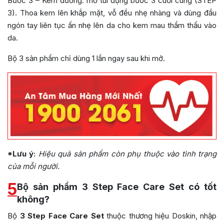
Bước 3 – Kem dưỡng: mở túi đựng bước 3 cuối cùng (STEP
3). Thoa kem lên khắp mặt, vỗ đều nhẹ nhàng và dùng đầu
ngón tay liên tục ấn nhẹ lên da cho kem mau thẩm thấu vào
da.
Bộ 3 sản phẩm chỉ dùng 1 lần ngay sau khi mở.
*Lưu ý:
Hiệu quả sản phẩm còn phụ thuộc vào tình trạng
của mỗi người.
5
Bộ sản phẩm 3 Step Face Care Set có tốt
không?
Bộ
3 Step Face Care Set
thuộc thương hiệu Doskin, nhập