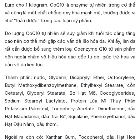
Euro cho 1 kilogram. CoQ10 là enzyme tự nhiên trong cơ thể
và cũng là một chất chống oxy hóa mạnh mẽ, thường được ví
như “thần dược” trong các loại mỹ phẩm.
Do lượng CoQ10 tự nhiên sẽ suy giảm khi tuổi tác càng tăng
cao nên cơ thể mới gặp các vấn đề lão hóa da. Khi ấy, làn da
rất cần được bổ sung thêm loại Coenzyme Q10 từ sản phẩm
bên ngoài nhằm vô hiệu hóa các gốc tự do, giúp trẻ hóa và
bảo vệ da liên tục.
Thành phần: nước, Glycerin, Dicaprylyl Ether, Octocrylene,
Butyl Methoxydibenzoylmethane, Ethylhexyl Stearate, cồn
Cetearyl, Glyceryl Stearate, Bơ Hạt Mỡ, Cocoglycerides,
Sodium Stearoyl Lactylate, Protein Lúa Mì Thủy Phân
Potassium Palmitoyl, Tocopheryl Acetate, Dimethicone, dầu
Hạt Macadamia, dầu Trái Bơ, Squalane, Phenoxyethanol, dầu
Hạt Đậu Nành, dầu thơm.
Ngoài ra còn có: Xanthan Gum, Tocopherol, dầu Hạt Hoa