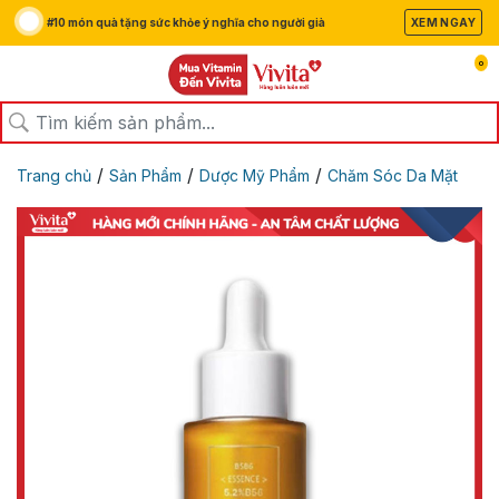
#10 món quà tặng sức khỏe ý nghĩa cho người già
XEM NGAY
0
/
/
/
Trang chủ
Sản Phẩm
Dược Mỹ Phẩm
Chăm Sóc Da Mặt