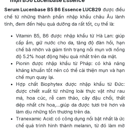
mụn B56 Lucenbase Essence
Serum Lucenbase B5 B6
Essence LUCB29
được điều
chế từ những thành phần nhập khẩu châu Âu lành
tính, đem đến hiệu quả dưỡng da rất tốt, cụ thể là:
Vitamin B5, B6 được nhập khẩu từ Hà Lan: giúp
cấp ẩm, giữ nước cho da, tăng độ đàn hồi, hạn
chế bã nhờn và giảm tình trạng nổi mụn với nồng
độ 5.2% hoạt động hiệu quả nhất trên da mặt.
Pionin được nhập khẩu từ Pháp: có khả năng
kháng khuẩn tốt nên có thể cải thiện mụn và hạn
chế mụn quay lại.
Hợp chất Biophytex được nhập khẩu từ Đức:
được chiết xuất từ những loài thực vật như rau
má, hoa cúc, rễ cam thảo, cây đậu chổi, thất
diệp nhất chi hoa,…giúp da được tươi trẻ hơn và
làm dịu những tổn thương trên da.
Tranexamic Acid: có công dụng nổi bật nhất là ức
chế quá trình hình thành melanin, từ đó làm mờ