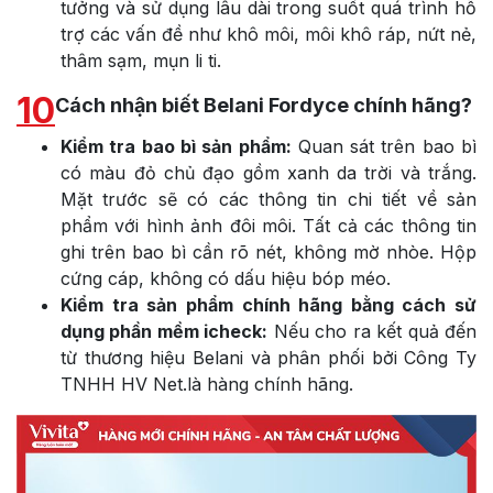
tưởng và sử dụng lâu dài trong suốt quá trình hỗ
trợ các vấn đề như khô môi, môi khô ráp, nứt nẻ,
thâm sạm, mụn li ti.
10
Cách nhận biết Belani Fordyce chính hãng?
Kiểm tra bao bì sản phẩm:
Quan sát trên bao bì
có màu đỏ chủ đạo gồm xanh da trời và trắng.
Mặt trước sẽ có các thông tin chi tiết về sản
phẩm với hình ảnh đôi môi. Tất cả các thông tin
ghi trên bao bì cần rõ nét, không mờ nhòe. Hộp
cứng cáp, không có dấu hiệu bóp méo.
Kiểm tra sản phẩm chính hãng bằng cách sử
dụng phần mềm icheck:
Nếu cho ra kết quả đến
từ thương hiệu Belani và phân phối bởi Công Ty
TNHH HV Net.là hàng chính hãng.