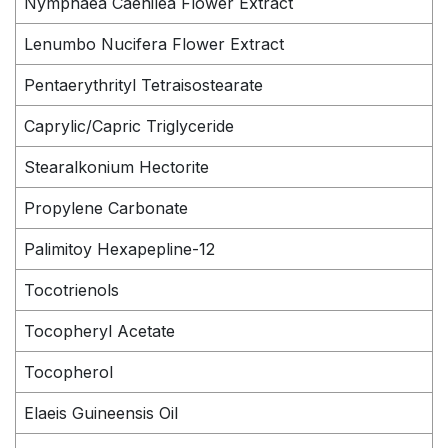
Nymphaea Caenilea Flower Extract
Lenumbo Nucifera Flower Extract
Pentaerythrityl Tetraisostearate
Caprylic/Capric Triglyceride
Stearalkonium Hectorite
Propylene Carbonate
Palimitoy Hexapepline-12
Tocotrienols
Tocopheryl Acetate
Tocopherol
Elaeis Guineensis Oil