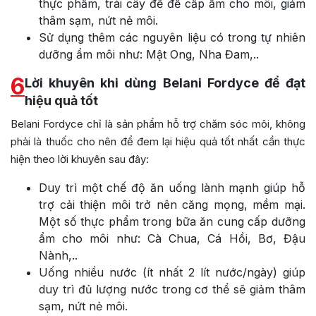
thực phẩm, trái cây để để cấp ẩm cho môi, giảm
thâm sạm, nứt nẻ môi.
Sử dụng thêm các nguyên liệu có trong tự nhiên
dưỡng ẩm môi như: Mật Ong, Nha Đam,..
6
Lời khuyên khi dùng Belani Fordyce để đạt
hiệu quả tốt
Belani Fordyce chỉ là sản phẩm hỗ trợ chăm sóc môi, không
phải là thuốc cho nên để đem lại hiệu quả tốt nhất cần thực
hiện theo lời khuyên sau đây:
Duy trì một chế độ ăn uống lành mạnh giúp hỗ
trợ cải thiện môi trở nên căng mọng, mềm mại.
Một số thực phẩm trong bữa ăn cung cấp dưỡng
ẩm cho môi như: Cà Chua, Cá Hồi, Bơ, Đậu
Nành,..
Uống nhiều nước (ít nhất 2 lít nước/ngày) giúp
duy trì đủ lượng nước trong cơ thể sẽ giảm thâm
sạm, nứt nẻ môi.