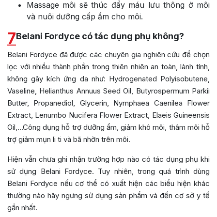
Massage môi sẽ thúc đẩy máu lưu thông ở môi
và nuôi dưỡng cấp ẩm cho môi.
7
Belani Fordyce có tác dụng phụ không?
Belani Fordyce đã được các chuyên gia nghiên cứu để chọn
lọc với nhiều thành phần trong thiên nhiên an toàn, lành tính,
không gây kích ứng da như: Hydrogenated Polyisobutene,
Vaseline, Helianthus Annuus Seed Oil, Butyrospermum Parkii
Butter, Propanediol, Glycerin, Nymphaea Caenilea Flower
Extract, Lenumbo Nucifera Flower Extract, Elaeis Guineensis
Oil,…Công dụng hỗ trợ dưỡng ẩm, giảm khô môi, thâm môi hỗ
trợ giảm mụn li ti và bã nhờn trên môi.
Hiện vẫn chưa ghi nhận trường hợp nào có tác dụng phụ khi
sử dụng Belani Fordyce. Tuy nhiên, trong quá trình dùng
Belani Fordyce nếu cơ thể có xuất hiện các biểu hiện khác
thường nào hãy ngưng sử dụng sản phẩm và đến cơ sở y tế
gần nhất.