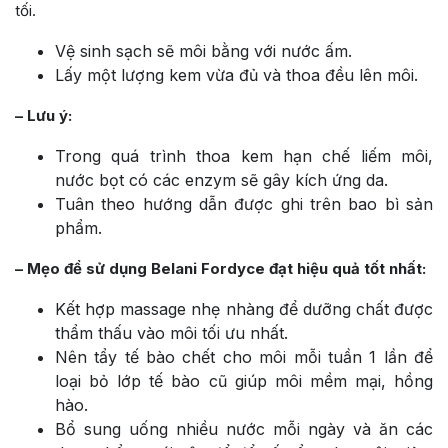
tối.
Vệ sinh sạch sẽ môi bằng với nước ấm.
Lấy một lượng kem vừa đủ và thoa đều lên môi.
– Lưu ý:
Trong quá trình thoa kem hạn chế liếm môi,
nước bọt có các enzym sẽ gây kích ứng da.
Tuân theo hướng dẫn được ghi trên bao bì sản
phẩm.
– Mẹo để sử dụng Belani Fordyce đạt hiệu quả tốt nhất:
Kết hợp massage nhẹ nhàng để dưỡng chất được
thẩm thấu vào môi tối ưu nhất.
Nên tẩy tế bào chết cho môi mỗi tuần 1 lần để
loại bỏ lớp tế bào cũ giúp môi mềm mại, hồng
hào.
Bổ sung uống nhiều nước mỗi ngày và ăn các