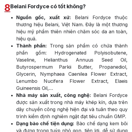
8
Belani Fordyce có tốt không?
Nguồn gốc, xuất xứ:
Belani Fordyce thuộc
thương hiệu Belani, Việt Nam. Đây là một thương
hiệu mỹ phẩm thiên nhiên chăm sóc da an toàn,
hiệu quả.
Thành phần:
Trong sản phẩm có chứa thành
phần gồm: Hydrogenated Polyisobutene,
Vaseline, Helianthus Annuus Seed Oil,
Butyrospermum Parkii Butter, Propanediol,
Glycerin, Nymphaea Caenilea Flower Extract,
Lenumbo Nucifera Flower Extract, Elaeis
Guineensis Oil,…
Nhà máy sản xuất, công nghệ:
Belani Fordyce
được sản xuất trong nhà máy khép kín, dựa trên
dây chuyền công nghệ hiện đại và tuân theo quy
trình kiểm định nghiêm ngặt đạt tiêu chuẩn GMP.
Dạng bào chế tiện dụng:
Bào chế dạng kem bôi
và đựng trong tuýp nhỏ gọn, tiện lợi, dễ sử dụng