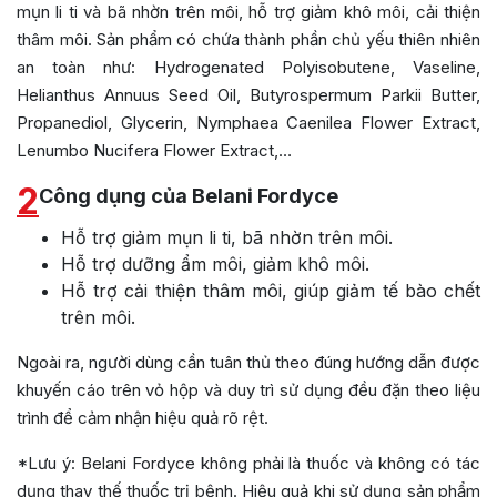
mụn li ti và bã nhờn trên môi, hỗ trợ giảm khô môi, cải thiện
thâm môi. Sản phẩm có chứa thành phần chủ yếu thiên nhiên
an toàn như: Hydrogenated Polyisobutene, Vaseline,
Helianthus Annuus Seed Oil, Butyrospermum Parkii Butter,
Propanediol, Glycerin, Nymphaea Caenilea Flower Extract,
Lenumbo Nucifera Flower Extract,…
2
Công dụng của Belani Fordyce
Hỗ trợ giảm mụn li ti, bã nhờn trên môi.
Hỗ trợ dưỡng ẩm môi, giảm khô môi.
Hỗ trợ cải thiện thâm môi, giúp giảm tế bào chết
trên môi.
Ngoài ra, người dùng cần tuân thủ theo đúng hướng dẫn được
khuyến cáo trên vỏ hộp và duy trì sử dụng đều đặn theo liệu
trình để cảm nhận hiệu quả rõ rệt.
*Lưu ý: Belani Fordyce không phải là thuốc và không có tác
dụng thay thế thuốc trị bệnh. Hiệu quả khi sử dụng sản phẩm