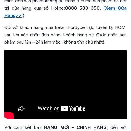
minh còn sản phẩm không để tránh đến mà sản phẩm đã hết
tại cửa hàng qua số Holine:
0888 533 350
. (
Xem Cửa
Hàng>>
).
Đối với khách hàng mua Belani Fordyce trực tuyến tại HCM,
sau khi xác nhận đơn hàng, khách hàng sẽ được nhận sản
phẩm sau 12h – 24h làm việc (không tính chủ nhật).
Với cam kết bán
HÀNG MỚI – CHÍNH HÃNG
, đến với