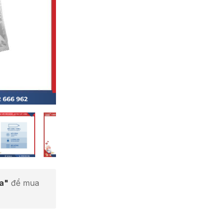
ta"
để mua