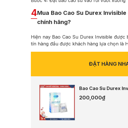
Bước 4: Đặt bao cao su vào rồi vuốt xuống
4
Mua Bao Cao Su Durex Invisible 
chính hãng?
Hiện nay Bao Cao Su Durex Invisible được b
tín hàng đầu được khách hàng lựa chọn là 
ĐẶT HÀNG NH
Bao Cao Su Durex Invi
200,000
₫