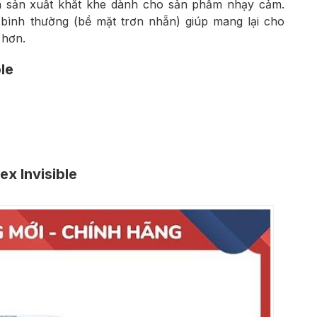
n sản xuất khắt khe dành cho sản phẩm nhạy cảm.
bình thường (bề mặt trơn nhẵn) giúp mang lại cho
 hơn.
le
x Invisible