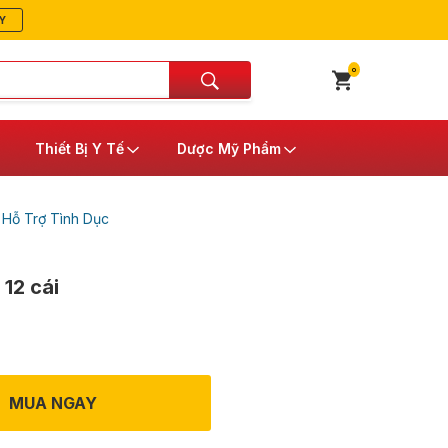
Y
0
Thiết Bị Y Tế
Dược Mỹ Phẩm
/
Hỗ Trợ Tình Dục
12 cái
MUA NGAY