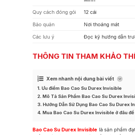
Quy cách đóng gói
12 cái
Bảo quản
Nơi thoáng mát
Các lưu ý
Đọc kỹ hướng dẫn trư
THÔNG TIN THAM KHẢO TH
Xem nhanh nội dung bài viết
Ẩn
[
]
1
Ưu điểm Bao Cao Su Durex Invisible
2
Mô Tả Sản Phẩm Bao Cao Su Durex Invis
3
Hướng Dẫn Sử Dụng Bao Cao Su Durex In
4
Mua Bao Cao Su Durex Invisible ở đâu để 
Bao Cao Su Durex Invisible
là sản phẩm đạt