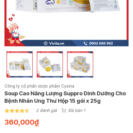
Công ty cổ phần dược phẩm Cysina
Soup Cao Năng Lượng Suppro Dinh Dưỡng Cho
Bệnh Nhân Ung Thư Hộp 15 gói x 25g
2 đánh giá
Đã bán 1
4.50
2
trên 5
360,000
₫
dựa trên
đánh giá