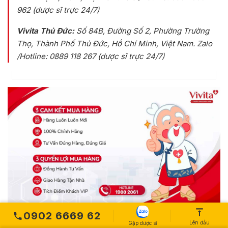
962 (dược sĩ trực 24/7)
Vivita Thủ Đức:
Số 84B
, Đường Số 2, Phường Trường
Thọ, Thành Phố Thủ Đức, Hồ Chí Minh, Việt Nam
. Zalo
/Hotline: 0889 118 267 (dược sĩ trực 24/7)
0902 6669 62
Soup cao năng lượng Suppro có bán ở hiệu (tiệm) thuốc
Lên đầu
Gặp dược sĩ