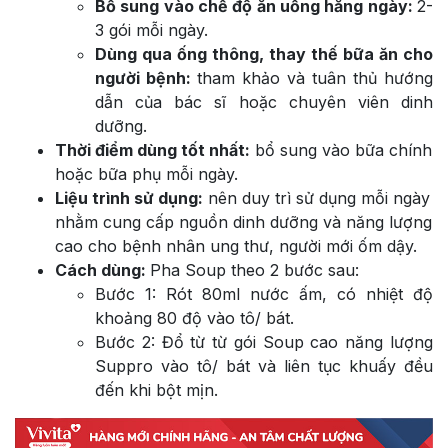
Bổ sung vào chế độ ăn uống hằng ngày:
2-
3 gói mỗi ngày.
Dùng qua ống thông, thay thế bữa ăn cho
người bệnh:
tham khảo và tuân thủ hướng
dẫn của bác sĩ hoặc chuyên viên dinh
dưỡng.
Thời điểm dùng tốt nhất:
bổ sung vào bữa chính
hoặc bữa phụ mỗi ngày.
Liệu trình sử dụng:
nên duy trì sử dụng mỗi ngày
nhằm cung cấp nguồn dinh dưỡng và năng lượng
cao cho bệnh nhân ung thư, người mới ốm dậy.
Cách dùng:
Pha Soup theo 2 bước sau:
Bước 1: Rót 80ml nước ấm, có nhiệt độ
khoảng 80 độ vào tô/ bát.
Bước 2: Đổ từ từ gói Soup cao năng lượng
Suppro vào tô/ bát và liên tục khuấy đều
đến khi bột mịn.