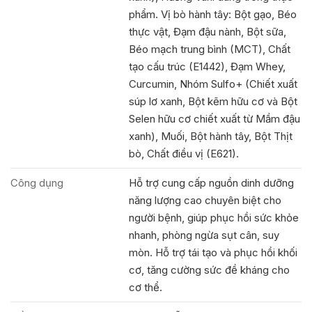
phẩm. Vị bò hành tây: Bột gạo, Béo
thực vật, Đạm đậu nành, Bột sữa,
Béo mạch trung bình (MCT), Chất
tạo cấu trúc (E1442), Đạm Whey,
Curcumin, Nhóm Sulfo+ (Chiết xuất
súp lơ xanh, Bột kẽm hữu cơ và Bột
Selen hữu cơ chiết xuất từ Mầm đậu
xanh), Muối, Bột hành tây, Bột Thịt
bò, Chất điều vị (E621).
Công dụng
Hỗ trợ cung cấp nguồn dinh dưỡng
năng lượng cao chuyên biệt cho
người bệnh, giúp phục hồi sức khỏe
nhanh, phòng ngừa sụt cân, suy
mòn. Hỗ trợ tái tạo và phục hồi khối
cơ, tăng cường sức đề kháng cho
cơ thể.