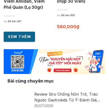
Viêm Amidan, Viêm
(Hộp 30 Viên)
Phế Quản (Lọ 30gr)
Đã bán 806
Đã bán 947
560,000
₫
XEM THÊM
Bài cùng chuyên mục
Review Siro Chống Nôn Trớ, Trào
Ngược Gastrokids Từ Ý: Đánh Giá
Chi Tiết Sản Phẩm
25/07/2026