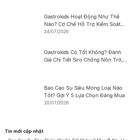
Gastrokids Hoạt Động Như Thế
Nào? Cơ Chế Hỗ Trợ Kiểm Soát
Nôn Trớ, Trào Ngược Ở Trẻ Sơ
24/07/2026
Sinh Và Trẻ Nhỏ
Gastrokids Có Tốt Không? Đánh
Giá Chi Tiết Siro Chống Nôn Trớ,
Trào Ngược Cho Trẻ
Bao Cao Su Siêu Mỏng Loại Nào
Tốt? Gợi Ý 5 Lựa Chọn Đáng Mua
20/07/2026
Tin mới cập nhật