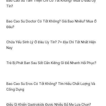
Bao Cao Su Tâm Thiện Chí Có Tốt Không? Mua Ở Đâu Uy
Tín?
Bao Cao Su Doctor Có Tốt Không? Giá Bao Nhiêu? Mua Ở
Đâu?
Chữa Yếu Sinh Lý Ở Đâu Uy Tín? 7+ Địa Chỉ Tốt Nhất Hiện
Nay
Trẻ Bị Phát Ban Sau Sốt Cần Kiêng Gì Để Nhanh Hồi Phục?
Bao Cao Su Eros Có Tốt Không? Tìm Hiểu Chất Lượng Và
Công Dụng
Điều Gì Khiến Gastrokids Được Nhiều Bố Mẹ Lựa Chọn?