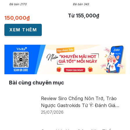
Đã bán 2170
Đã bán 343
Từ
155,000
₫
150,000
₫
XEM THÊM
Bài cùng chuyên mục
Review Siro Chống Nôn Trớ, Trào
Ngược Gastrokids Từ Ý: Đánh Giá
Chi Tiết Sản Phẩm
25/07/2026