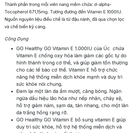
Thành phần trong mỗi viên nang mềm chứa: d-alpha-
Tocopherol 671,15mg. Tương đương đến Vitamin E 1000IU.
Nguồn nguyên liệu điều chế là từ đậu nành, đã qua chọn lọc
và chế biến kỹ càng.
Công Dụng
GO Healthy GO Vitamin E 1.000IU của Úc chứa
Vitamin E chống oxy hóa làm giảm các gốc tự do
hình thành trong cơ thể, và giúp giảm tổn thương
cho các tế bào cơ thể. Vitamin E hỗ trợ chức
năng hệ thống miễn dịch khỏe mạnh và duy trì
sức khỏe nói chung.
Đem lại một làn da ẩm mượt, căng bóng. Ngăn
ngừa dấu hiệu lão hóa như nếp nhăn, chảy xệ,
hỗ trợ giảm nám, sạm da, tàn nhang, cho một làn
da trắng hồng rạng rỡ.
GO Healthy GO Vitamin E bổ sung vitamin E giúp
duy trì sức khỏe, hỗ trợ hệ thống miễn dịch và