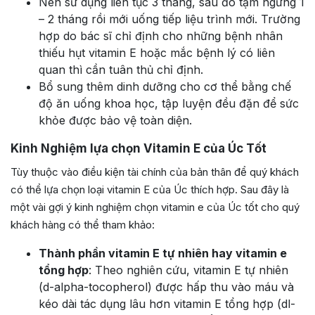
Nên sử dụng liên tục 3 tháng, sau đó tạm ngưng 1
– 2 tháng rồi mới uống tiếp liệu trình mới. Trường
hợp do bác sĩ chỉ định cho những bệnh nhân
thiếu hụt vitamin E hoặc mắc bệnh lý có liên
quan thì cần tuân thủ chỉ định.
Bổ sung thêm dinh dưỡng cho cơ thể bằng chế
độ ăn uống khoa học, tập luyện đều đặn để sức
khỏe được bảo vệ toàn diện.
Kinh Nghiệm lựa chọn Vitamin E của Úc Tốt
Tùy thuộc vào điều kiện tài chính của bản thân để quý khách
có thể lựa chọn loại vitamin E của Úc thích hợp. Sau đây là
một vài gợi ý kinh nghiệm chọn vitamin e của Úc tốt cho quý
khách hàng có thể tham khảo:
Thành phần vitamin E tự nhiên hay vitamin e
tổng hợp
: Theo nghiên cứu, vitamin E tự nhiên
(d-alpha-tocopherol) được hấp thu vào máu và
kéo dài tác dụng lâu hơn vitamin E tổng hợp (dl-