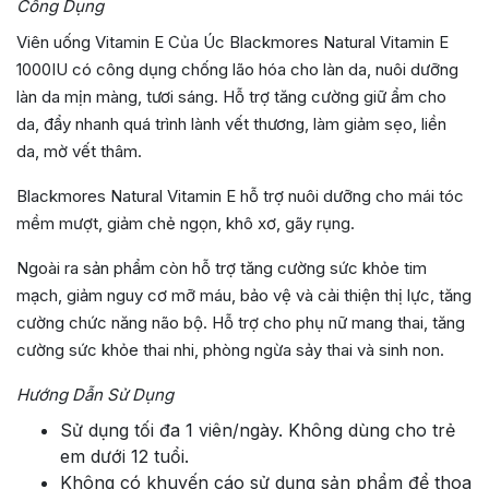
Công Dụng
Viên uống Vitamin E Của Úc Blackmores Natural Vitamin E
1000IU có công dụng chống lão hóa cho làn da, nuôi dưỡng
làn da mịn màng, tươi sáng. Hỗ trợ tăng cường giữ ẩm cho
da, đẩy nhanh quá trình lành vết thương, làm giảm sẹo, liền
da, mờ vết thâm.
Blackmores Natural Vitamin E hỗ trợ nuôi dưỡng cho mái tóc
mềm mượt, giảm chẻ ngọn, khô xơ, gãy rụng.
Ngoài ra sản phẩm còn hỗ trợ tăng cường sức khỏe tim
mạch, giảm nguy cơ mỡ máu, bảo vệ và cải thiện thị lực, tăng
cường chức năng não bộ. Hỗ trợ cho phụ nữ mang thai, tăng
cường sức khỏe thai nhi, phòng ngừa sảy thai và sinh non.
Hướng Dẫn Sử Dụng
Sử dụng tối đa 1 viên/ngày. Không dùng cho trẻ
em dưới 12 tuổi.
Không có khuyến cáo sử dụng sản phẩm để thoa