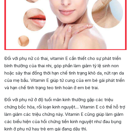
Đối với phụ nữ có thai, vitamin E cần thiết cho sự phát triển
bình thường của thai nhi, góp phần làm giảm tỷ lệ sinh non
hoặc sảy thai đồng thời hạn chế tình trạng khô da, nứt rạn da
của mẹ bầu. Vitamin E giúp tử cung của em bé gái phát triển
và hạn chế tình trạng teo tinh hoàn ở em bé trai.
Đối với phụ nữ ở độ tuổi mãn kinh thường gặp các triệu
chứng bốc hỏa, rối loạn kinh nguyệt… Vitamin E có thể hỗ trợ
làm giảm các triệu chứng này. Vitamin E cũng giúp làm giảm
các biểu hiện của hồi chứng tiền kinh nguyệt như đau bụng
kinh ở phụ nữ hay trẻ em gái đang dậy thì.