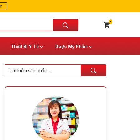
Y
0
Thiết Bị Y Tế
Dược Mỹ Phẩm