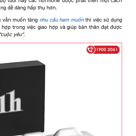
g độ tuổi này các hormone được phát triển một cách
ống dễ dàng hấp thụ hơn.
ng vẫn muốn tăng
nhu cầu ham muốn
thì việc sử dụng
h hợp trong việc giao hợp và giúp bản thân đạt được
“cuộc yêu”
.