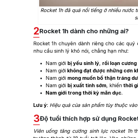
Rocket 1h đã quá nổi tiếng ở nhiều nước t
s
2
Rocket 1h dành cho những ai?
Rocket 1h chuyên dành riêng cho các quý ô
nhu cầu sinh lý khó nói, chẳng hạn như:
Nam giới
bị yếu sinh lý
,
rối loạn cương
Nam giới
không đạt được những cơn k
Nam giới
mong muốn bổ thận tráng d
Nam giới
bị xuất tinh sớm
, khiến
thời g
Nam giới trong thời kỳ mãn dục
.
Lưu ý
:
Hiệu quả của sản phẩm tùy thuộc vào
3
Độ tuổi thích hợp sử dụng Rocket
Viên uống tăng cường sinh lực rocket 1h
th