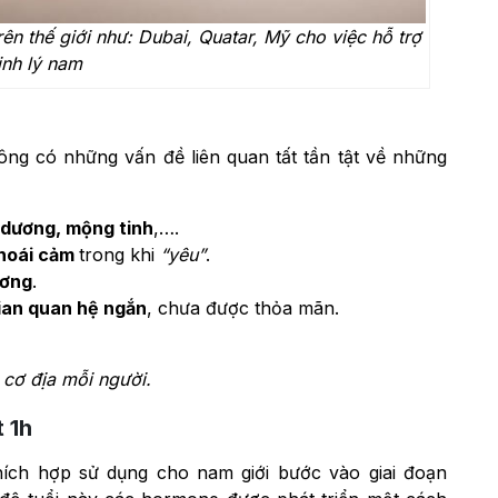
rên thế giới như: Dubai, Quatar, Mỹ cho việc hỗ trợ
inh lý nam
ng có những vấn đề liên quan tất tần tật về những
 dương, mộng tinh
,….
hoái cảm
trong khi
“yêu”
.
ương
.
ian quan hệ ngắn
, chưa được thỏa mãn.
 cơ địa mỗi người.
 1h
ích hợp sử dụng cho nam giới bước vào giai đoạn