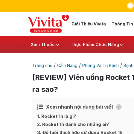
Giới Thiệu Vivita
Thông Tin
Xem Thuốc
Thực Phẩm Chức Năng
/
/
/
Trang chủ
Cẩm Nang
Phòng Và Trị Bệnh
Bệnh
[REVIEW] Viên uống Rocket 1h
ra sao?
Xem nhanh nội dung bài viết
Ẩn
[
]
1
Rocket 1h là gì?
2
Rocket 1h dành cho những ai?
3
Độ tuổi thích hợp sử dụng Rocket 1h