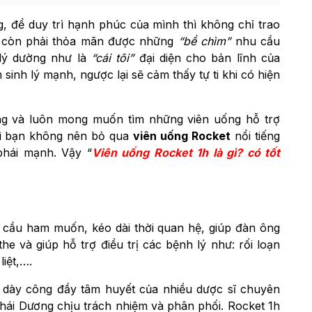
, để duy trì hạnh phúc của mình thì không chỉ trao
 còn phải thỏa mãn được những
“bề chìm”
nhu cầu
 lý dường như là
“cái tôi”
đại diện cho bản lĩnh của
sinh lý mạnh, ngược lại sẽ cảm thấy tự ti khi có hiện
lắng và luôn mong muốn tìm những viên uống hỗ trợ
hì bạn không nên bỏ qua
viên uống Rocket
nổi tiếng
phái mạnh. Vậy “
Viên uống Rocket 1h là gì
? có tốt
 cầu ham muốn, kéo dài thời quan hệ, giúp đàn ông
e và giúp hỗ trợ điều trị các bệnh lý như: rối loạn
liệt,….
 dày công đầy tâm huyết của nhiều dược sĩ chuyên
ái Dương chịu trách nhiệm và phân phối. Rocket 1h