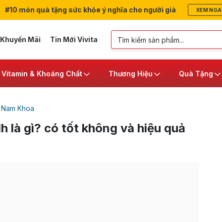
#10 món quà tặng sức khỏe ý nghĩa cho người già
XEM NGA
 Khuyến Mãi
Tin Mới Vivita
Vitamin & Khoáng Chất
Thương Hiệu
Quà Tặng
 Nam Khoa
 là gì? có tốt không và hiệu quả