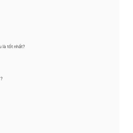
 là tốt nhất?
g?