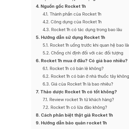
4
Nguồn gốc Rocket 1h
4.1
Thành phần của Rocket 1h
4.2
Công dụng của Rocket 1h
4.3
Rocket 1h có tác dụng trong bao lâu
5
Hướng dẫn sử dụng Rocket 1h
5.1
Rocket 1h uống trước khi quan hệ bao lâu
5.2
Chống chỉ định đối với các đối tượng
6
Rocket 1h mua ở đâu? Có giá bao nhiêu?
6.1
Rocket 1h có bán lẻ không?
6.2
Rocket 1h có bán ở nhà thuốc tây khôn
6.3
Giá của Rocket 1h là bao nhiêu?
7
Thảo dược Rocket 1h có tốt không?
7.1
Review rocket 1h từ khách hàng?
7.2
Rocket 1h có lừa đảo không?
8
Cách phân biệt thật giả Rocket 1h
9
Hướng dẫn bảo quản rocket 1h