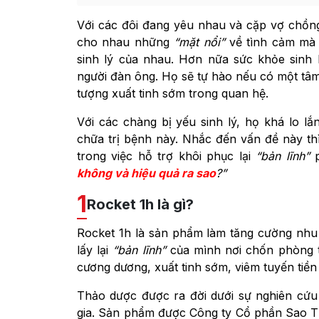
Với các đôi đang yêu nhau và cặp vợ chồng
cho nhau những
“mặt nổi”
về tình cảm mà
sinh lý của nhau. Hơn nữa sức khỏe sinh
người đàn ông. Họ sẽ tự hào nếu có một tâm 
tượng xuất tinh sớm trong quan hệ.
Với các chàng bị yếu sinh lý, họ khá lo 
chữa trị bệnh này. Nhắc đến vấn đề này t
trong việc hỗ trợ khôi phục lại
“bản lĩnh”
không và hiệu quả ra sao
?”
1
Rocket 1h là gì?
Rocket 1h là sản phẩm làm tăng cường nhu
lấy lại
“bản lĩnh”
của mình nơi chốn phòng th
cương dương, xuất tinh sớm, viêm tuyến tiền 
Thảo dược được ra đời dưới sự nghiên cứu
gia. Sản phẩm được Công ty Cổ phần Sao Th