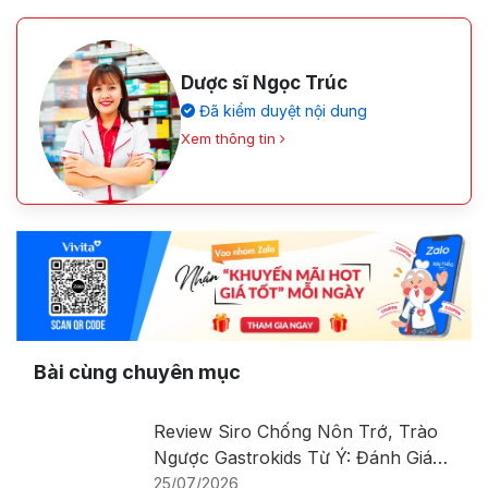
Dược sĩ Ngọc Trúc
Đã kiểm duyệt nội dung
Xem thông tin
Bài cùng chuyên mục
Review Siro Chống Nôn Trớ, Trào
Ngược Gastrokids Từ Ý: Đánh Giá
Chi Tiết Sản Phẩm
25/07/2026