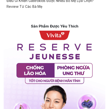
Điều Gì Khiến Gastrokids Được Nhiều Bố Mẹ Lựa Chọn?
Review Từ Các Bà Mẹ
Sản Phẩm Được Yêu Thích