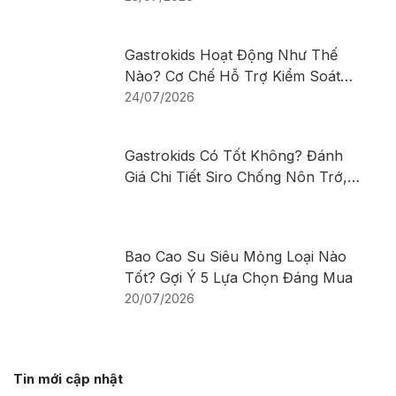
Gastrokids Hoạt Động Như Thế
Nào? Cơ Chế Hỗ Trợ Kiểm Soát
Nôn Trớ, Trào Ngược Ở Trẻ Sơ
24/07/2026
Sinh Và Trẻ Nhỏ
Gastrokids Có Tốt Không? Đánh
Giá Chi Tiết Siro Chống Nôn Trớ,
Trào Ngược Cho Trẻ
Bao Cao Su Siêu Mỏng Loại Nào
Tốt? Gợi Ý 5 Lựa Chọn Đáng Mua
20/07/2026
Tin mới cập nhật