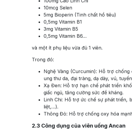
100mg Cao Linh Chi
10mcg Selen
5mg Bioperin (Tinh chất hồ tiêu)
0,5mg Vitamin B1
3mg Vitamin B5
0,5mg Vitamin B6…
và một ít phụ liệu vừa đủ 1 viên.
Trong đó:
Nghệ Vàng (Curcumin): Hỗ trợ chống o
ung thư da, đại tràng, dạ dày, vú, tuyế
Xạ Đen: Hỗ trợ hạn chế phát triển khối 
giấc ngủ, tăng cường sức đề kháng.
Linh Chi: Hỗ trợ ức chế sự phát triển, 
liệt,…).
Thông Đỏ: Hỗ trợ chống oxy hóa mạnh 
2.3
Công dụng của viên uống Ancan