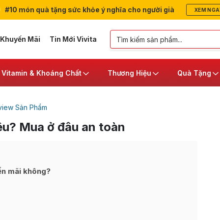
#10 món quà tặng sức khỏe ý nghĩa cho người già
XEM NGA
 Khuyến Mãi
Tin Mới Vivita
Vitamin & Khoáng Chất
Thương Hiệu
Quà Tặng
view Sản Phẩm
êu? Mua ở đâu an toàn
ến mãi không?