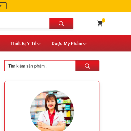
Y
0
Thiết Bị Y Tế
Dược Mỹ Phẩm