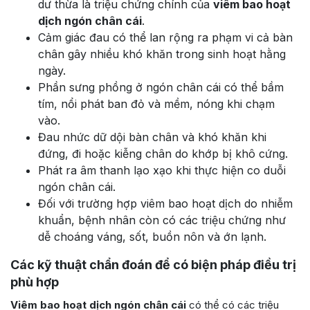
dư thừa là triệu chứng chính của
viêm bao hoạt
dịch ngón chân cái
.
Cảm giác đau có thể lan rộng ra phạm vi cả bàn
chân gây nhiều khó khăn trong sinh hoạt hằng
ngày.
Phần sưng phồng ở ngón chân cái có thể bầm
tím, nổi phát ban đỏ và mềm, nóng khi chạm
vào.
Đau nhức dữ dội bàn chân và khó khăn khi
đứng, đi hoặc kiễng chân do khớp bị khô cứng.
Phát ra âm thanh lạo xạo khi thực hiện co duỗi
ngón chân cái.
Đối với trường hợp
viêm bao hoạt dịch
do nhiễm
khuẩn, bệnh nhân còn có các triệu chứng như
dễ choáng váng, sốt, buồn nôn và ớn lạnh.
Các kỹ thuật chẩn đoán để có biện pháp điều trị
phù hợp
Viêm bao hoạt dịch ngón chân cái
có thể có các triệu