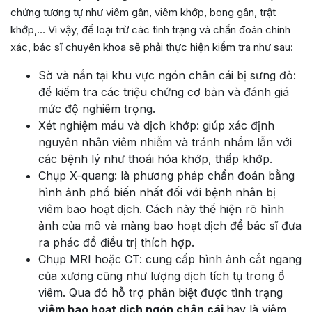
chứng tương tự như viêm gân, viêm khớp, bong gân, trật
khớp,… Vì vậy, để loại trừ các tình trạng và chẩn đoán chính
xác, bác sĩ chuyên khoa sẽ phải thực hiện kiểm tra như sau:
Sờ và nắn tại khu vực ngón chân cái bị sưng đỏ:
để k
iểm tra các triệu chứng cơ bản và đánh giá
mức độ nghiêm trọng.
Xét nghiệm máu và dịch khớp: giúp xác định
nguyên nhân viêm nhiễm và tránh nhầm lẫn với
các bệnh lý như thoái hóa khớp, thấp khớp.
Chụp X-quang: là phương pháp chẩn đoán bằng
hình ảnh phổ biến nhất đối với bệnh nhân bị
viêm bao hoạt dịch
. Cách này thể hiện rõ hình
ảnh của mô và màng bao hoạt dịch để bác sĩ đưa
ra phác đồ điều trị thích hợp.
Chụp MRI hoặc CT: cung cấp hình ảnh cắt ngang
của xương cũng như lượng dịch tích tụ trong ổ
viêm. Qua đó hỗ trợ phân biệt được tình trạng
viêm bao hoạt dịch ngón chân cái
hay là viêm