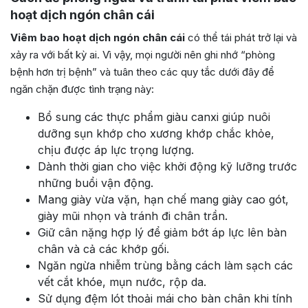
hoạt dịch ngón chân cái
Viêm bao hoạt dịch ngón chân cái
có thể tái phát trở lại và
xảy ra với bất kỳ ai. Vì vậy, mọi người nên ghi nhớ “phòng
bệnh hơn trị bệnh” và tuân theo các quy tắc dưới đây để
ngăn chặn được tình trạng này:
Bổ sung các thực phẩm giàu canxi giúp nuôi
dưỡng sụn khớp cho xương khớp chắc khỏe,
chịu được áp lực trọng lượng.
Dành thời gian cho việc khởi động kỹ lưỡng trước
những buổi vận động.
Mang giày vừa vặn, hạn chế mang giày cao gót,
giày mũi nhọn và tránh đi chân trần.
Giữ cân nặng hợp lý để giảm bớt áp lực lên bàn
chân và cả các khớp gối.
Ngăn ngừa nhiễm trùng bằng cách làm sạch các
vết cắt khóe, mụn nước, rộp da.
Sử dụng đệm lót thoải mái cho bàn chân khi tính