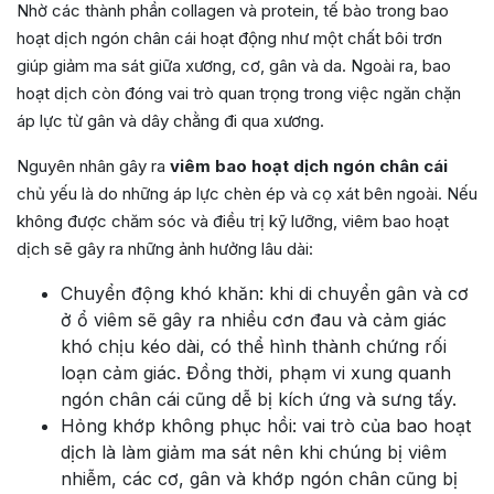
Nhờ các thành phần collagen và protein, tế bào trong bao
hoạt dịch ngón chân cái hoạt động như một chất bôi trơn
giúp giảm ma sát giữa xương, cơ, gân và da. Ngoài ra, bao
hoạt dịch còn đóng vai trò quan trọng trong việc ngăn chặn
áp lực từ gân và dây chằng đi qua xương.
Nguyên nhân gây ra
viêm bao hoạt dịch ngón chân cái
chủ yếu là do những áp lực chèn ép và cọ xát bên ngoài. Nếu
không được chăm sóc và điều trị kỹ lưỡng, viêm bao hoạt
dịch sẽ gây ra những ảnh hưởng lâu dài:
Chuyển động khó khăn: khi di chuyển gân và cơ
ở ổ viêm sẽ gây ra nhiều cơn đau và cảm giác
khó chịu kéo dài, có thể hình thành chứng rối
loạn cảm giác. Đồng thời, phạm vi xung quanh
ngón chân cái cũng dễ bị kích ứng và sưng tấy.
Hỏng khớp không phục hồi: vai trò của bao hoạt
dịch là làm giảm ma sát nên khi chúng bị viêm
nhiễm, các cơ, gân và khớp ngón chân cũng bị