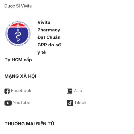
Dược Sĩ Vivita
Vivita
Pharmacy
Đạt Chuẩn
GPP do sở
y tế
Tp.HCM cấp
MẠNG XÃ HỘI
Facebook
Zalo
YouTube
Tiktok
THƯƠNG MẠI ĐIỆN TỬ