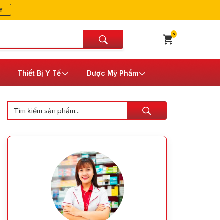
Y
0
Thiết Bị Y Tế
Dược Mỹ Phẩm