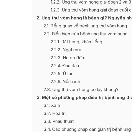
1.2.2
Ung thư vòm họng giai đoạn 2 và 3
1.2.3
Ung thư vòm họng giai đoạn cuối c
2
Ung thư vòm họng là bệnh gì? Nguyên nhâ
2.1
Tổng quan về bệnh ung thư vòm họng
2.2
Biểu hiện của bệnh ung thư vòm họng
2.2.1
Rát họng, khản tiếng
2.2.2
Ngạt mũi
2.2.3
Ho có đờm
2.2.4
Đau đầu
2.2.5
Ù tai
2.2.6
Nổi hạch
2.3
Ung thư vòm họng có lây không?
3
Một số phương pháp điều trị bệnh ung t
3.1
Xạ trị
3.2
Hóa trị
3.3
Phẫu thuật
3.4
Các phương pháp dân gian trị bệnh ung