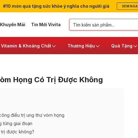
#10 món quà tặng sức khỏe ý nghĩa cho người già
XEM NGA
 Khuyến Mãi
Tin Mới Vivita
Vitamin & Khoáng Chất
Thương Hiệu
Quà Tặng
Vòm Họng Có Trị Được Không
công điều trị ung thư vòm họng
g từng giai đoạn
 trị được không?