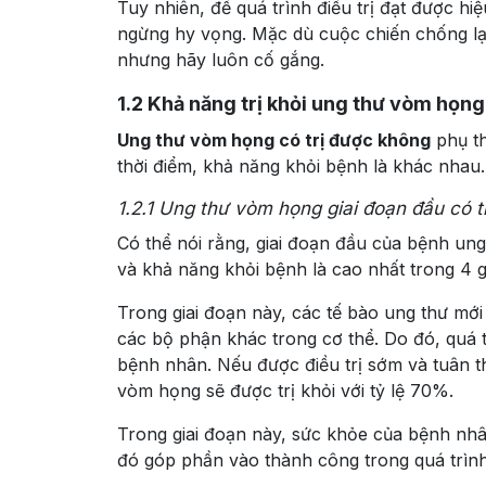
Tuy nhiên, để quá trình điều trị đạt được h
ngừng hy vọng. Mặc dù cuộc chiến chống lại
nhưng hãy luôn cố gắng.
1.2
Khả năng trị khỏi ung thư vòm họng
Ung thư vòm họng có trị được không
phụ th
thời điểm, khả năng khỏi bệnh là khác nhau.
1.2.1
Ung thư vòm họng giai đoạn đầu có t
Có thể nói rằng, giai đoạn đầu của bệnh ung 
và khả năng khỏi bệnh là cao nhất trong 4 g
Trong giai đoạn này, các tế bào ung thư mớ
các bộ phận khác trong cơ thể. Do đó, quá tr
bệnh nhân. Nếu được điều trị sớm và tuân th
vòm họng sẽ được trị khỏi với tỷ lệ 70%.
Trong giai đoạn này, sức khỏe của bệnh nhâ
đó góp phần vào thành công trong quá trình 