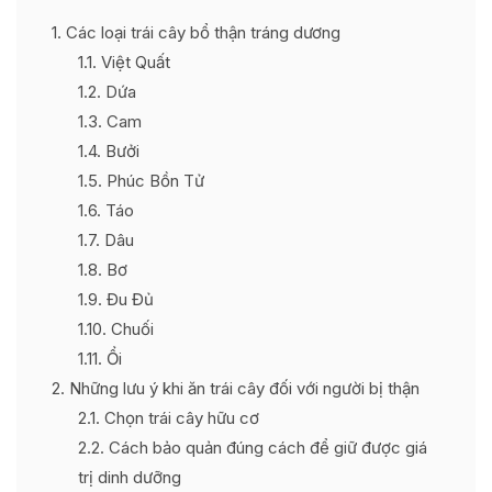
1
Các loại trái cây bổ thận tráng dương
1.1
Việt Quất
1.2
Dứa
1.3
Cam
1.4
Bưởi
1.5
Phúc Bồn Tử
1.6
Táo
1.7
Dâu
1.8
Bơ
1.9
Đu Đủ
1.10
Chuối
1.11
Ổi
2
Những lưu ý khi ăn trái cây đối với người bị thận
2.1
Chọn trái cây hữu cơ
2.2
Cách bảo quản đúng cách để giữ được giá
trị dinh dưỡng