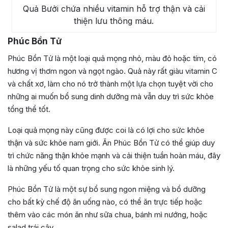
Quả Bưởi chứa nhiều vitamin hỗ trợ thận và cải
thiện lưu thông máu.
Phúc Bồn Tử
Phúc Bồn Tử là một loại quả mọng nhỏ, màu đỏ hoặc tím, có
hương vị thơm ngon và ngọt ngào. Quả này rất giàu vitamin C
và chất xơ, làm cho nó trở thành một lựa chọn tuyệt vời cho
những ai muốn bổ sung dinh dưỡng mà vẫn duy trì sức khỏe
tổng thể tốt.
Loại quả mọng này cũng được coi là có lợi cho sức khỏe
thận và sức khỏe nam giới. Ăn Phúc Bồn Tử có thể giúp duy
trì chức năng thận khỏe mạnh và cải thiện tuần hoàn máu, đây
là những yếu tố quan trọng cho sức khỏe sinh lý.
Phúc Bồn Tử là một sự bổ sung ngon miệng và bổ dưỡng
cho bất kỳ chế độ ăn uống nào, có thể ăn trực tiếp hoặc
thêm vào các món ăn như sữa chua, bánh mì nướng, hoặc
salad trái cây.