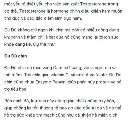
một yếu tố thiết yếu cho việc sản xuất Testosterone trong
cơ thể. Testosterone là hormone chính điều khiển ham muốn
tình dục và các đặc điểm sinh dục nam.
Đu Đủ không chỉ ngon khi chín mà còn có nhiều công dụng
khi xanh và thậm chí là hạt của nó cũng mang lại lợi ích sức
khỏe đáng kể. Cụ thể như:
Đu Đủ chín
Đu Đủ chín có màu vàng Cam tươi sáng, với vị ngọt dịu và
thịt mềm. Trái chín giàu vitamin C, vitamin A và folate. Đu Đủ
chín cũng chứa Enzyme Papain, giúp phân hủy protein và hỗ
trợ tiêu hóa.
Bên cạnh đó, loại quả này cũng giàu chất chống oxy hóa,
giúp chống lại tổn thương tế bào do các gốc tự do và có thể
hỗ trợ sức khỏe tim mạch cũng như cải thiện hệ miễn dịch.