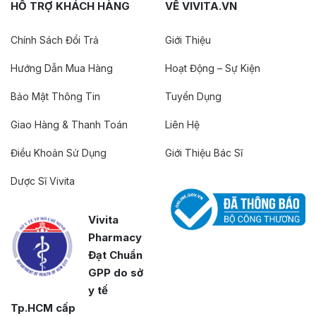
HỖ TRỢ KHÁCH HÀNG
VỀ VIVITA.VN
Chính Sách Đổi Trả
Giới Thiệu
Hướng Dẫn Mua Hàng
Hoạt Động – Sự Kiện
Bảo Mật Thông Tin
Tuyển Dụng
Giao Hàng & Thanh Toán
Liên Hệ
Điều Khoản Sử Dụng
Giới Thiệu Bác Sĩ
Dược Sĩ Vivita
Vivita
Pharmacy
Đạt Chuẩn
GPP do sở
y tế
Tp.HCM cấp