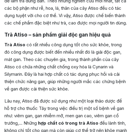
để làm trà dùng dần. Theo những nghiên cứu mới nhất, tất cả
các bộ phận như rễ, hoa, lá, thân của cây Atiso đều có tác
dụng tuyệt vời cho cơ thể. Vì vậy, Atiso được chế biến thành
các chế phẩm đặc biệt như trà, cao được mọi người tin dùng.
Trà Atiso – sản phẩm giải độc gan hiệu quả
Trà Atiso
có rất nhiều công dụng tốt cho sức khỏe, trong
đó công dụng được biết đến nhiều nhất đó là giải độc gan,
mát gan. Theo các chuyên gia, trong thành phần của cây
Atiso có chứa những chất chống oxy hóa là Cynarin và
Silymarin. Đây là hai hợp chất có tác dụng phục hồi và cải
thiện chức năng gan, giúp những người mắc các chứng bệnh
về gan được cải thiện sức khỏe.
Lâu nay, Atiso đã được sử dụng như một loại thảo dược để
hỗ trợ cho thuốc Tây trong việc điều trị một số bệnh về gan
như: viêm gan, gan nhiễm mỡ, men gan cao, viêm gan cổ
trướng,… Những
hợp chất có trong trà Atiso
đều lành tính,
không chỉ tốt cho gan mà còn giúp cơ thể trở nên khỏe mạnh