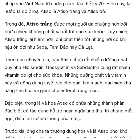
nhập vào Việt Nam từ những năm đầu thế kỷ 20. Hiện nay, tại
nước ta có 2 loại Atiso là Atiso trắng và Atiso đỏ.
Trong đó,
Atiso trắng
được mọi người ưa chuộng hơn bởi
chứa nhiều khoáng chất và rất tốt cho sức khỏe. Tuy nhiên,
Atiso trắng lại hiếm hơn, chỉ phát triển tốt những nơi có khí
hậu ôn đới như Sapa, Tam Đảo hay Đà Lạt.
Theo các chuyên gia, cây Atiso chứa rất nhiều dưỡng chất
quý như Hibiscetin, Gossypitrin và Sabdaritrin cùng rất nhiều
vitamin có lợi cho sức khỏe. Những dưỡng chất và vitamin
này có công dụng tuyệt vời cho gan, tim mạch, cải thiện khả
năng tiêu hóa và giảm cholesterol trong máu.
Đặc biệt, trong lá và hoa Atiso có chứa những thành phần
đặc biệt có tác dụng hỗ trợ ngăn ngừa ung thư, trị chứng mất
ngủ, điều tiết sự lưu thông của mật,…
Trước kia, ông cha ta thường dùng hoa và lá Atiso phơi khô