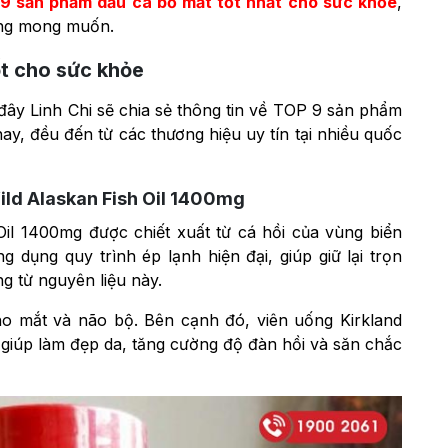
9 sản phẩm
dầu cá bổ mắt
tốt nhất cho sức khỏe
,
ông mong muốn.
t cho sức khỏe
đây Linh Chi sẽ chia sẻ thông tin về TOP 9 sản phẩm
nay, đều đến từ các thương hiệu uy tín tại nhiều quốc
ild Alaskan Fish Oil 1400mg
Oil 1400mg được chiết xuất từ cá hồi của vùng biển
ng dụng quy trình ép lạnh hiện đại, giúp giữ lại trọn
g từ nguyên liệu này.
cho mắt và não bộ. Bên cạnh đó, viên uống Kirkland
 giúp làm đẹp da, tăng cường độ đàn hồi và săn chắc