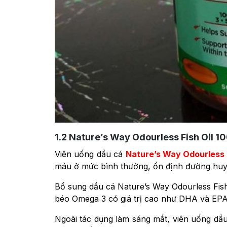
1.2
Nature’s Way Odourless Fish Oil 
Viên uống dầu cá
Nature’s Way Odourless 
máu ở mức bình thường, ổn định đường huy
Bổ sung dầu cá Nature’s Way Odourless Fish
béo Omega 3 có giá trị cao như DHA và EP
Ngoài tác dụng làm sáng mắt, viên uống dầ