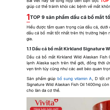
Bài viết này sẽ tổng hợp đến bạn đọc
TOP 
giúp cơ thể tránh khỏi các bệnh về mắt kh
1
TOP 9 sản phẩm dầu cá bổ mắt tố
Hiểu được tầm quan trọng của dầu cá, dưới 
dầu cá bổ mắt tốt nhất trên thị trường hiện 
gia.
1.1
Dầu cá bổ mắt Kirkland Signature W
Dầu cá bổ mắt Kirkland Wild Alaskan Fish 
lạnh Alaska sạch trên thế giới, đồng thời ứ
vẹn tinh túy cũng như các axit béo quan trọn
Sản phẩm giúp
bổ sung vitamin A
, D tốt 
Signature Wild Alaskan Fish Oil 1400mg còn
cho làn da cơ thể.