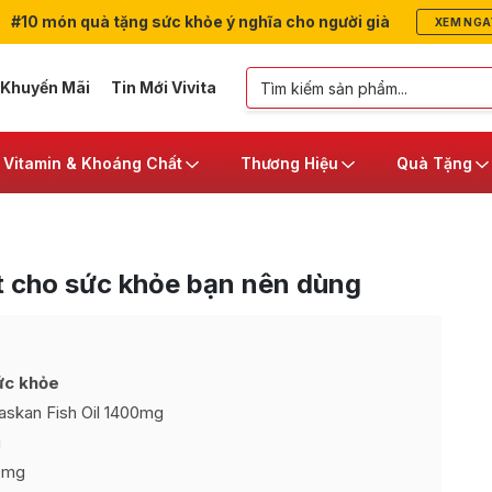
#10 món quà tặng sức khỏe ý nghĩa cho người già
XEM NGA
 Khuyến Mãi
Tin Mới Vivita
Vitamin & Khoáng Chất
Thương Hiệu
Quà Tặng
t cho sức khỏe bạn nên dùng
ức khỏe
laskan Fish Oil 1400mg
g
00mg