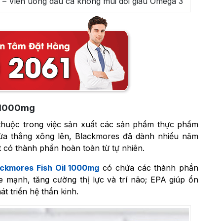
 – Viên uống dầu cá không mùi dồi giàu Omega 3
l 1000mg
 thuộc trong việc sản xuất các sản phẩm thực phẩm
ừa thắng xông lên, Blackmores đã dành nhiều năm
t có thành phần hoàn toàn từ tự nhiên.
ackmores Fish Oil 1000mg
có chứa các thành phần
e mạnh, tăng cường thị lực và trí não; EPA giúp ổn
t triển hệ thần kinh.