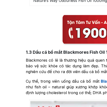
Nature’s Way Odourless Fish Oil 1000mg
1.3
Dầu cá bổ mắt Blackmores Fish Oi
Blackmores có lẽ là thương hiệu quá quen
bảo vệ sức khỏe có tác dụng làm đẹp. Th
nghiên cứu để cho ra đời viên dầu cá bổ mắ
Cụ thể, trong viên uống dầu cá bổ mắt
Bl
như fish oil – natural giúp xương khớp khỏ
định lượng cholesterol trong cơ thể; DHA phá