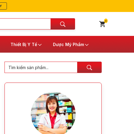
Y
0
Thiết Bị Y Tế
Dược Mỹ Phẩm