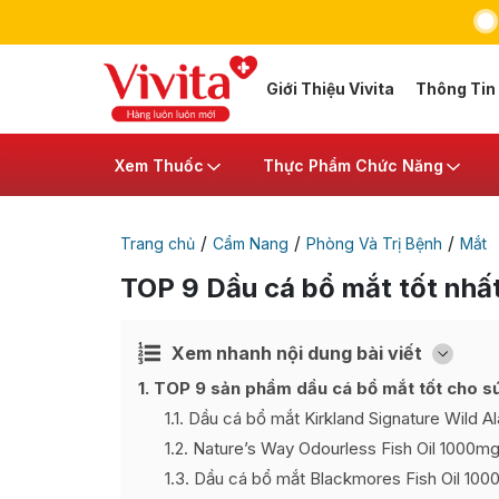
Giới Thiệu Vivita
Thông Tin
Xem Thuốc
Thực Phẩm Chức Năng
/
/
/
Trang chủ
Cẩm Nang
Phòng Và Trị Bệnh
Mắt
TOP 9 Dầu cá bổ mắt tốt nhấ
Xem nhanh nội dung bài viết
Ẩn
[
]
1
TOP 9 sản phẩm dầu cá bổ mắt tốt cho s
1.1
Dầu cá bổ mắt Kirkland Signature Wild A
1.2
Nature’s Way Odourless Fish Oil 1000m
1.3
Dầu cá bổ mắt Blackmores Fish Oil 10