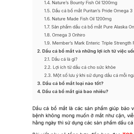
1.4
Nature’s Bounty Fish Oil 1200mg
1.5
Dầu cá bổ mắt Puritan’s Pride Omega 3
1.6
Nature Made Fish Oil 1200mg
1.7
Sản phẩm dầu cá bổ mắt Pure Alaska Om
1.8
Omega 3 Orihiro
1.9
Member’s Mark Enteric Triple Strength F
2
Dầu cá bổ mắt và những lợi ích từ việc u
2.1
Dầu cá là gì?
2.2
Lợi ích từ dầu cá cho sức khỏe
2.3
Một số lưu ý khi sử dụng dầu cá mỗi ng
3
Dầu cá bổ mắt loại nào tốt?
4
Dầu cá bổ mắt giá bao nhiêu?
Dầu cá bổ mắt là các sản phẩm giúp bảo v
bệnh không mong muốn ở mắt như cận, viễn, 
hằng ngày thì sử dụng các sản phẩm dầu cá