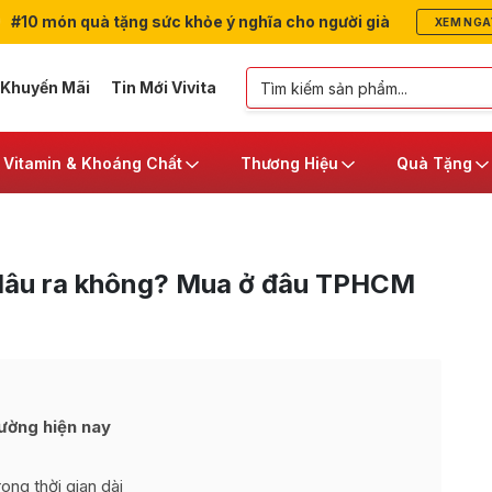
#10 món quà tặng sức khỏe ý nghĩa cho người già
XEM NGA
 Khuyến Mãi
Tin Mới Vivita
Vitamin & Khoáng Chất
Thương Hiệu
Quà Tặng
c lâu ra không? Mua ở đâu TPHCM
rường hiện nay
ng thời gian dài