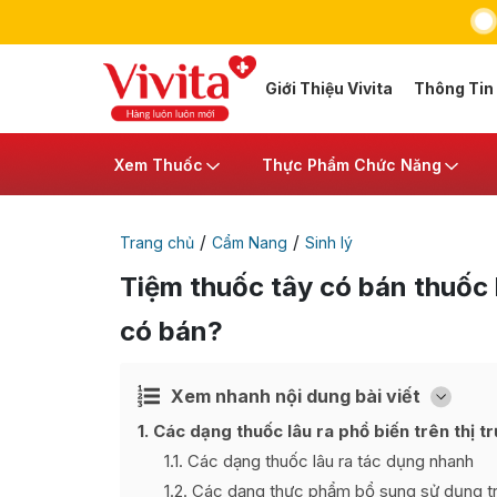
Giới Thiệu Vivita
Thông Tin
Xem Thuốc
Thực Phẩm Chức Năng
/
/
Trang chủ
Cẩm Nang
Sinh lý
Tiệm thuốc tây có bán thuố
có bán?
Xem nhanh nội dung bài viết
Ẩn
[
]
1
Các dạng thuốc lâu ra phổ biến trên thị t
1.1
Các dạng thuốc lâu ra tác dụng nhanh
1.2
Các dạng thực phẩm bổ sung sử dụng tro