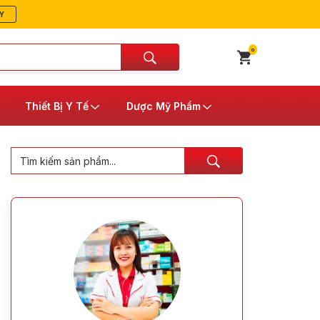
Y
0
Thiết Bị Y Tế
Dược Mỹ Phẩm