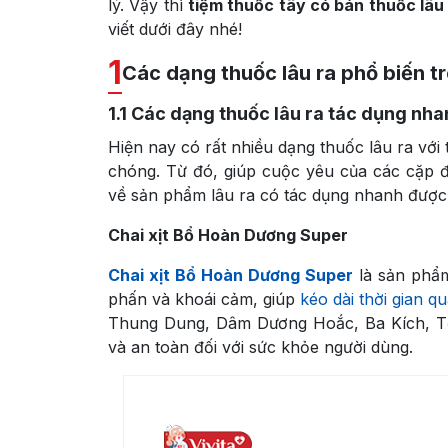
lý. Vậy thì
tiệm thuốc tây có bán thuốc lâu
viết dưới đây nhé!
1
Các dạng thuốc lâu ra phổ biến tr
1.1
Các dạng thuốc lâu ra tác dụng nha
Hiện nay có rất nhiều dạng thuốc lâu ra với
chóng. Từ đó, giúp cuộc yêu của các cặp đô
về sản phẩm lâu ra có tác dụng nhanh được
Chai xịt Bổ Hoàn Dương Super
Chai xịt Bổ Hoàn Dương Super
là sản phẩ
phấn và khoái cảm, giúp
kéo dài thời gian q
Thung Dung, Dâm Dương Hoắc, Ba Kích, Tỏ
và an toàn đối với sức khỏe người dùng.