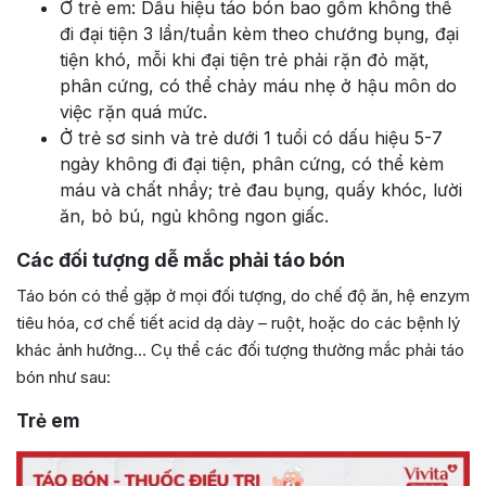
Ở trẻ em: Dấu hiệu táo bón bao gồm không thể
đi đại tiện 3 lần/tuần kèm theo chướng bụng, đại
tiện khó, mỗi khi đại tiện trẻ phải rặn đỏ mặt,
phân cứng, có thể chảy máu nhẹ ở hậu môn do
việc rặn quá mức.
Ở trẻ sơ sinh và trẻ dưới 1 tuổi có dấu hiệu 5-7
ngày không đi đại tiện, phân cứng, có thể kèm
máu và chất nhầy; trẻ đau bụng, quấy khóc, lười
ăn, bỏ bú, ngủ không ngon giấc.
Các đối tượng dễ mắc phải táo bón
Táo bón có thể gặp ở mọi đối tượng, do chế độ ăn, hệ enzym
tiêu hóa, cơ chế tiết acid dạ dày – ruột, hoặc do các bệnh lý
khác ảnh hưởng… Cụ thể các đối tượng thường mắc phải táo
bón như sau:
Trẻ em