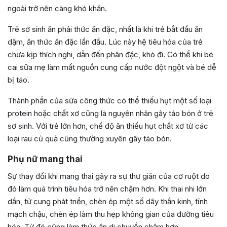
ngoài trở nên càng khó khăn.
Trẻ sơ sinh ăn phải thức ăn đặc, nhất là khi trẻ bắt đầu ăn
dặm, ăn thức ăn đặc lần đầu. Lúc này hệ tiêu hóa của trẻ
chưa kịp thích nghi, dẫn đến phân đặc, khó đi. Có thể khi bé
cai sữa mẹ làm mất nguồn cung cấp nước đột ngột và bé dễ
bị táo.
Thành phần của sữa công thức có thể thiếu hụt một số loại
protein hoặc chất xơ cũng là nguyên nhân gây táo bón ở trẻ
sơ sinh. Với trẻ lớn hơn, chế độ ăn thiếu hụt chất xơ từ các
loại rau củ quả cũng thường xuyên gây táo bón.
Phụ nữ mang thai
Sự thay đổi khi mang thai gây ra sự thư giãn của cơ ruột do
đó làm quá trình tiêu hóa trở nên chậm hơn. Khi thai nhi lớn
dần, tử cung phát triển, chèn ép một số dây thần kinh, tĩnh
mạch chậu, chèn ép làm thu hẹp không gian của đường tiêu
hóa. Từ đó cũng làm thức ăn di chuyển chậm hơn.