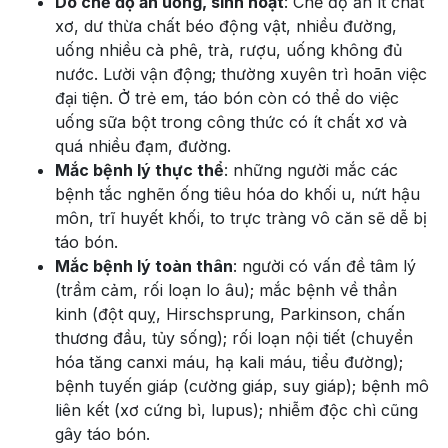
Do chế độ ăn uống, sinh hoạt
: Chế độ ăn ít chất
xơ, dư thừa chất béo động vật, nhiều đường,
uống nhiều cà phê, trà, rượu, uống không đủ
nước. Lười vận động; thường xuyên trì hoãn việc
đại tiện. Ở trẻ em, táo bón còn có thể do việc
uống sữa bột trong công thức có ít chất xơ và
quá nhiều đạm, đường.
Mắc bệnh lý thực thể
: những người mắc các
bệnh tắc nghẽn ống tiêu hóa do khối u, nứt hậu
môn, trĩ huyết khối, to trực tràng vô căn sẽ dễ bị
táo bón.
Mắc bệnh lý toàn thân
: người có vấn đề tâm lý
(trầm cảm, rối loạn lo âu); mắc bệnh về thần
kinh (đột quỵ, Hirschsprung, Parkinson, chấn
thương đầu, tủy sống); rối loạn nội tiết (chuyển
hóa tăng canxi máu, hạ kali máu, tiểu đường);
bệnh tuyến giáp (cường giáp, suy giáp); bệnh mô
liên kết (xơ cứng bì, lupus); nhiễm độc chì cũng
gây táo bón.