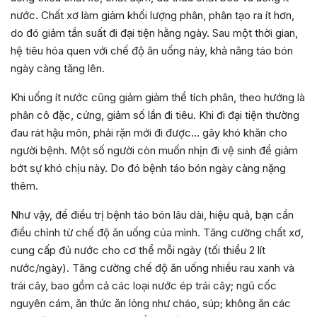
nước. Chất xơ làm giảm khối lượng phân, phân tạo ra ít hơn,
do đó giảm tần suất đi đại tiện hằng ngày. Sau một thời gian,
hệ tiêu hóa quen với chế độ ăn uống này, khả năng táo bón
ngày càng tăng lên.
Khi uống ít nước cũng giảm giảm thể tích phân, theo hướng là
phân cô đặc, cứng, giảm số lần đi tiêu. Khi đi đại tiện thường
đau rát hậu môn, phải rặn mới đi được… gây khó khăn cho
người bệnh. Một số người còn muốn nhịn đi vệ sinh để giảm
bớt sự khó chịu này. Do đó bệnh táo bón ngày càng nặng
thêm.
Như vậy, để điều trị bệnh táo bón lâu dài, hiệu quả, bạn cần
điều chỉnh từ chế độ ăn uống của mình. Tăng cường chất xơ,
cung cấp đủ nước cho cơ thể mỗi ngày (tối thiểu 2 lít
nước/ngày). Tăng cường chế độ ăn uống nhiều rau xanh và
trái cây, bao gồm cả các loại nước ép trái cây; ngũ cốc
nguyên cám, ăn thức ăn lỏng như cháo, súp; không ăn các