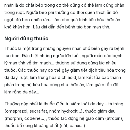
nhân là do chất béo trong cơ thể cũng có thể làm cứng phân
trong ruột. Người béo phì thường có thói quen thích ăn đồ
ngọt, đồ béo chiên rán… làm cho quá trình tiêu hóa thức ăn
khó khăn hơn. Lâu dài dẫn đến bệnh táo bón mạn tính.
Người dùng thuốc
Thuốc là một trong những nguyên nhân phổ biến gây ra bệnh
táo bón. Đặc biệt nhưng người lớn tuổi, người mắc các bệnh
lý mạn tính về tim mạch… thường sử dụng cùng lúc nhiều
thuốc. Các thuốc này có thể gây giảm tiết dịch tiêu hóa trong
dạ dày, ruột, làm trung hòa dịch acid, làm kết tủa các thành
phần trong hệ tiêu hóa cũng như thức ăn, làm giảm tốc độ
làm rỗng dạ dày…
Thường gặp nhất là thuốc điều trị viêm loét dạ dày – tá tràng
(omeprazol, sucralfat, nhôm hydroxit…), thuốc giảm đau
(morphin, codeine…), thuốc tác động hệ giao cảm (atropin),
thuốc bổ sung khoáng chất (sắt, canxi…)