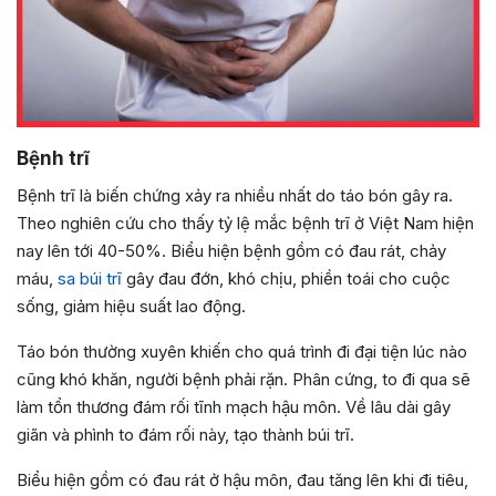
Bệnh trĩ
Bệnh trĩ là biến chứng xảy ra nhiều nhất do táo bón gây ra.
Theo nghiên cứu cho thấy tỷ lệ mắc bệnh trĩ ở Việt Nam hiện
nay lên tới 40-50%. Biểu hiện bệnh gồm có đau rát, chảy
máu,
sa búi trĩ
gây đau đớn, khó chịu, phiền toái cho cuộc
sống, giảm hiệu suất lao động.
Táo bón thường xuyên khiến cho quá trình đi đại tiện lúc nào
cũng khó khăn, người bệnh phải rặn. Phân cứng, to đi qua sẽ
làm tổn thương đám rối tĩnh mạch hậu môn. Về lâu dài gây
giãn và phình to đám rối này, tạo thành búi trĩ.
Biểu hiện gồm có đau rát ở hậu môn, đau tăng lên khi đi tiêu,