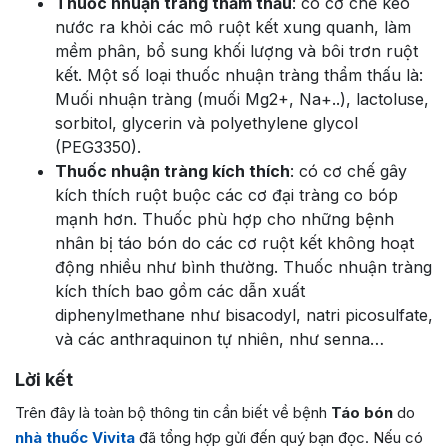
Thuốc nhuận tràng thẩm thấu
: có cơ chế kéo
nước ra khỏi các mô ruột kết xung quanh, làm
mềm phân, bổ sung khối lượng và bôi trơn ruột
kết. Một số loại thuốc nhuận tràng thẩm thấu là:
Muối nhuận tràng (muối Mg2+, Na+..), lactoluse,
sorbitol, glycerin và polyethylene glycol
(PEG3350).
Thuốc nhuận tràng kích thích
: có cơ chế gây
kích thích ruột buộc các cơ đại tràng co bóp
mạnh hơn. Thuốc phù hợp cho những bệnh
nhân bị táo bón do các cơ ruột kết không hoạt
động nhiều như bình thường. Thuốc nhuận tràng
kích thích bao gồm các dẫn xuất
diphenylmethane như bisacodyl, natri picosulfate,
và các anthraquinon tự nhiên, như senna…
Lời kết
Trên đây là toàn bộ thông tin cần biết về bệnh
Táo bón
do
nhà thuốc Vivita
đã tổng hợp gửi đến quý bạn đọc. Nếu có