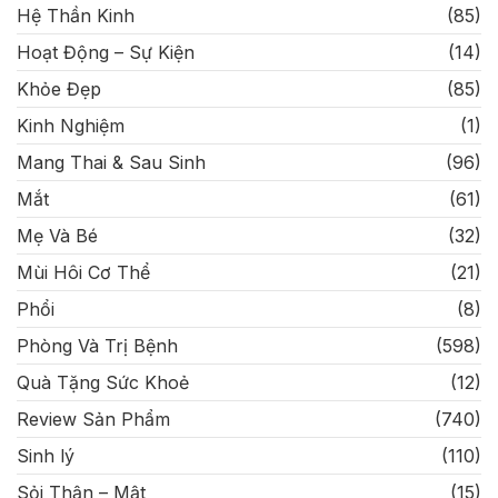
Hệ Thần Kinh
(85)
Hoạt Động – Sự Kiện
(14)
Khỏe Đẹp
(85)
Kinh Nghiệm
(1)
Mang Thai & Sau Sinh
(96)
Mắt
(61)
Mẹ Và Bé
(32)
Mùi Hôi Cơ Thể
(21)
Phổi
(8)
Phòng Và Trị Bệnh
(598)
Quà Tặng Sức Khoẻ
(12)
Review Sản Phẩm
(740)
Sinh lý
(110)
Sỏi Thận – Mật
(15)