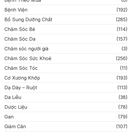
Bệnh Theo Mùa
(6)
Bệnh Viện
(192)
Bổ Sung Dưỡng Chất
(285)
Chăm Sóc Bé
(114)
Chăm Sóc Da
(157)
Chăm sóc người già
(3)
Chăm Sóc Sức Khoẻ
(256)
Chăm Sóc Tóc
(11)
Cơ Xương Khớp
(193)
Dạ Dày – Ruột
(113)
Da Liễu
(38)
Dược Liệu
(78)
Gan
(79)
Giảm Cân
(107)