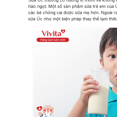
Sữa Úc thường có hương vị thơm và không q
hảo ngọt. Một số sản phẩm sữa trẻ em của Ú
các bé chóng cai được sữa mẹ hơn. Ngoài ra
sữa Úc như một biện pháp thay thế tạm thời