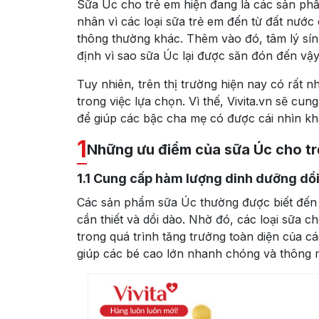
Sữa Úc cho trẻ em hiện đang là các sản ph
nhân vì các loại sữa trẻ em đến từ đất nước 
thông thường khác. Thêm vào đó, tâm lý sín
định vì sao sữa Úc lại được săn đón đến vậy
Tuy nhiên, trên thị trường hiện nay có rất
trong việc lựa chọn. Vì thế, Vivita.vn sẽ cu
để giúp các bậc cha mẹ có được cái nhìn kh
1
Những ưu điểm của sữa Úc cho t
1.1
Cung cấp hàm lượng dinh dưỡng dồ
Các sản phẩm sữa Úc thường được biết đến 
cần thiết và dồi dào. Nhờ đó, các loại sữa c
trong quá trình tăng trưởng toàn diện của 
giúp các bé cao lớn nhanh chóng và thông