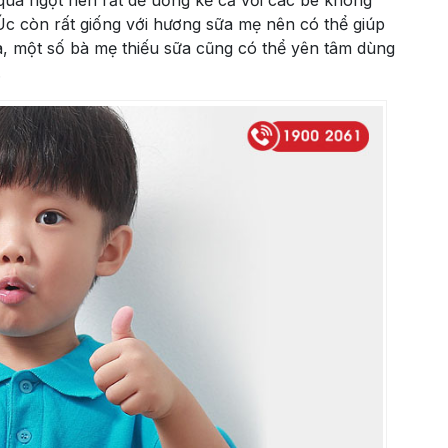
uá ngọt nên rất dễ uống kể cả với các bé không
c còn rất giống với hương sữa mẹ nên có thể giúp
, một số bà mẹ thiếu sữa cũng có thể yên tâm dùng
.