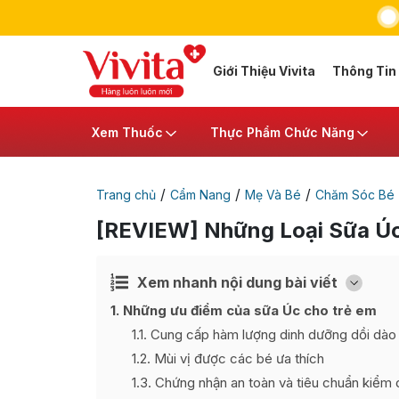
Giới Thiệu Vivita
Thông Tin
Xem Thuốc
Thực Phẩm Chức Năng
/
/
/
Trang chủ
Cẩm Nang
Mẹ Và Bé
Chăm Sóc Bé
[REVIEW] Những Loại Sữa Úc
Xem nhanh nội dung bài viết
Ẩn
[
]
1
Những ưu điểm của sữa Úc cho trẻ em
1.1
Cung cấp hàm lượng dinh dưỡng dồi dào
1.2
Mùi vị được các bé ưa thích
1.3
Chứng nhận an toàn và tiêu chuẩn kiểm 