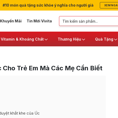
#10 món quà tặng sức khỏe ý nghĩa cho người già
XEM NGA
 Khuyến Mãi
Tin Mới Vivita
Vitamin & Khoáng Chất
Thương Hiệu
Quà Tặng
 Cho Trẻ Em Mà Các Mẹ Cần Biết
duyệt khắt khe của Úc