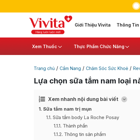
Giới Thiệu Vivita
Thông Tin
Xem Thuốc
Thực Phẩm Chức Năng
/
/
/
Trang chủ
Cẩm Nang
Chăm Sóc Sức Khoẻ
Re
Lựa chọn sữa tắm nam loại n
Xem nhanh nội dung bài viết
Ẩn
[
]
1
Sữa tắm nam trị mụn
1.1
Sữa tắm body La Roche Posay
1.1.1
Thành phần
1.1.2
Thông tin sản phẩm