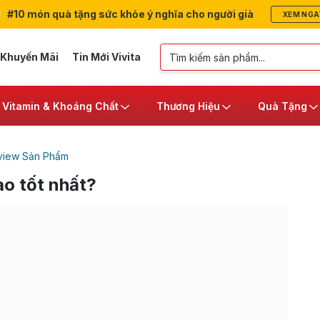
#10 món quà tặng sức khỏe ý nghĩa cho người già
XEM NGA
 Khuyến Mãi
Tin Mới Vivita
Vitamin & Khoáng Chất
Thương Hiệu
Quà Tặng
view Sản Phẩm
ào tốt nhất?