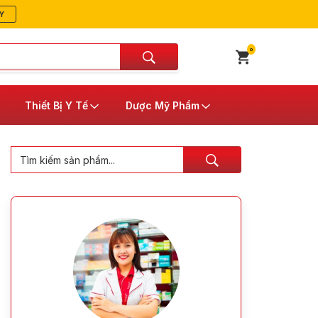
Y
0
Thiết Bị Y Tế
Dược Mỹ Phẩm