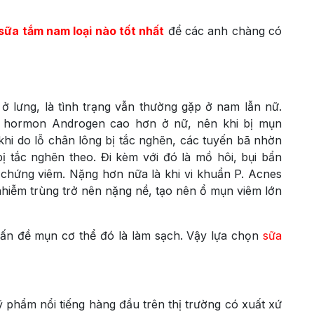
sữa tắm nam loại nào tốt nhất
để các anh chàng có
ở lưng, là tình trạng vẫn thường gặp ở nam lẫn nữ.
ó hormon Androgen cao hơn ở nữ, nên khi bị mụn
hi do lỗ chân lông bị tắc nghẽn, các tuyến bã nhờn
bị tắc nghẽn theo. Đi kèm với đó là mồ hôi, bụi bẩn
a chứng viêm. Nặng hơn nữa là khi vi khuẩn P. Acnes
nhiễm trùng trở nên nặng nề, tạo nên ổ mụn viêm lớn
 vấn đề mụn cơ thể đó là làm sạch. Vậy lựa chọn
sữa
phẩm nổi tiếng hàng đầu trên thị trường có xuất xứ