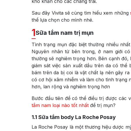
khó khăn cho các chàng trai.
Sau đây Vivita sẽ cùng tìm hiểu xem những
thể lựa chọn cho mình nhé.
1
Sữa tắm nam trị mụn
Tình trạng mụn đặc biệt thường nhiều nhất 
Nguyên nhân từ bên trong, ở nam giới c
thường sẽ nghiêm trọng hơn. Bên cạnh đó, k
giám sát việc sản xuất dầu trên da có thể 
bám trên da bị coi là vật chất lạ nên gây r
có cơ hội xâm nhiễm và làm cho tình trạng 
hơn, lan rộng và nghiêm trọng hơn
Bước đầu tiên để có thể điều trị được các
tắm nam loại nào tốt nhất
để trị mụn?
1.1
Sữa tắm body La Roche Posay
La Roche Posay là một thương hiệu dược mỹ 