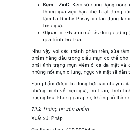
Kẽm – ZinC
: Kẽm sử dụng dạng uống 
thông qua việc hạn chế hoạt động củ
tắm La Roche Posay có tác động khôn
hiệu quả.
Glycerin
: Glycerin có tác dụng dưỡng
quá trình lão hóa.
Như vậy với các thành phần trên, sữa tắ
phẩm hàng đầu trong điều mụn cơ thể cho c
phải tình trạng mụn viêm ở cả da mặt và 
những nốt mụn ở lưng, ngực và mặt sẽ dần 
Sản phẩm được tin dùng bởi các chuyên da 
chứng minh về hiệu quả, an toàn, lành tí
hương liệu, không parapen, không có thành 
1.1.2
Thông tin sản phẩm
Xuất xứ: Pháp
Giá tham khảo: 420.000/chai