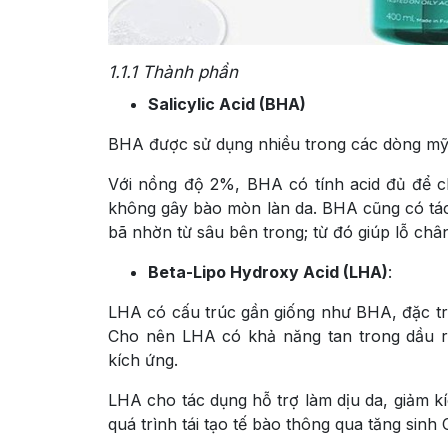
1.1.1
Thành phần
Salicylic Acid (BHA)
BHA được sử dụng nhiều trong các dòng mỹ 
Với nồng độ 2%, BHA có tính acid đủ để 
không gây bào mòn làn da. BHA cũng có tác 
bã nhờn từ sâu bên trong; từ đó giúp lỗ ch
Beta-Lipo Hydroxy Acid (
LHA)
:
LHA có cấu trúc gần giống như BHA, đặc tr
Cho nên
LHA có khả năng tan trong dầu r
kích ứng.
LHA cho tác dụng hỗ trợ làm dịu da, giảm kí
quá trình tái tạo tế bào thông qua tăng sinh 