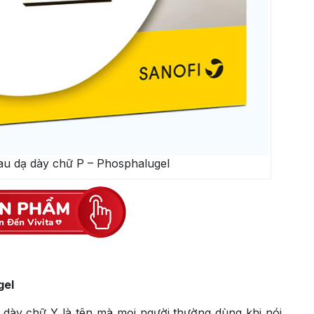
đau dạ dày chữ P – Phosphalugel
gel
dày chữ Y là tên mà mọi người thường dùng khi nói