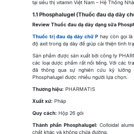
tại siêu thị vitamin Việt Nam – Hệ Thống Nhà
1.1
Phosphalugel (Thuốc đau dạ dày ch
Review Thuốc đau dạ dày dạng sữa Phosp
Thuốc trị đau dạ dày chữ P
hay còn gọi là
độ axit trong dạ dày để giúp cải thiện tình t
Sản phẩm được sản xuất bởi công ty PHAR
các loại dược phẩm rất nổi tiếng. Với các t
đã thông qua sự nghiên cứu kỹ lưỡng 
Phosphalugel được nhiều người lựa chọn.
Thương hiệu:
PHARMATIS
Xuất xứ:
Pháp
Quy cách:
Hộp 26 gói
Thành phần Phosphalugel:
Colloidal alum
chất khác và không chứa đường.