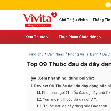
Giới Thiệu Vivita
Thông Tin
Xem Thuốc
Thực Phẩm Chức Năng
/
/
/
Trang chủ
Cẩm Nang
Phòng Và Trị Bệnh
Dạ Dà
Top 09 Thuốc đau dạ dày dạng
Xem nhanh nội dung bài viết
Ẩn
[
]
1
Review 09 Thuốc đau dạ dày dạng sữa hi
1.1
Phosphalugel (Thuốc đau dạ dày chữ P)
1.2
Yumangel (Thuốc dạ dày chữ Y)
1.3
Thuốc đau dạ dày dạng sữa Gaviscon