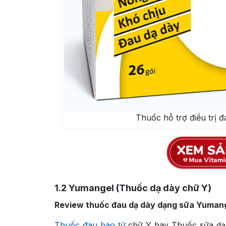
Thuốc hỗ trợ điều trị 
1.2
Yumangel (Thuốc dạ dày chữ Y)
Review thuốc đau dạ dày dạng sữa Yuman
Thuốc đau bao tử
chữ Y hay Thuốc sữa dạ 