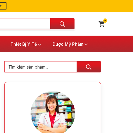
Y
0
Thiết Bị Y Tế
Dược Mỹ Phẩm