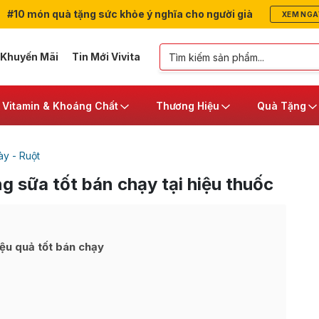
#10 món quà tặng sức khỏe ý nghĩa cho người già
XEM NGA
 Khuyến Mãi
Tin Mới Vivita
Vitamin & Khoáng Chất
Thương Hiệu
Quà Tặng
y - Ruột
 sữa tốt bán chạy tại hiệu thuốc
ệu quả tốt bán chạy