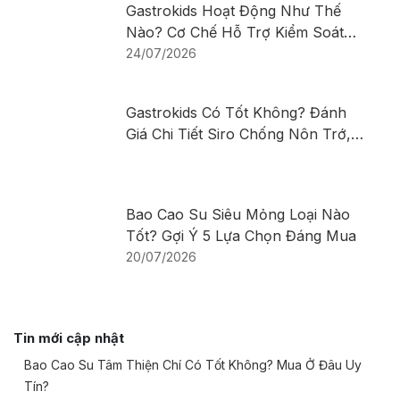
Gastrokids Hoạt Động Như Thế
Nào? Cơ Chế Hỗ Trợ Kiểm Soát
Nôn Trớ, Trào Ngược Ở Trẻ Sơ
24/07/2026
Sinh Và Trẻ Nhỏ
Gastrokids Có Tốt Không? Đánh
Giá Chi Tiết Siro Chống Nôn Trớ,
Trào Ngược Cho Trẻ
Bao Cao Su Siêu Mỏng Loại Nào
Tốt? Gợi Ý 5 Lựa Chọn Đáng Mua
20/07/2026
Tin mới cập nhật
Bao Cao Su Tâm Thiện Chí Có Tốt Không? Mua Ở Đâu Uy
Tín?