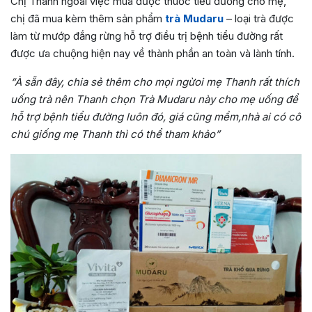
Chị Thanh ngoài việc mua được thuốc tiểu đường cho mẹ,
chị đã mua kèm thêm sản phẩm
trà Mudaru
– loại trà được
làm từ mướp đắng rừng hỗ trợ điều trị bệnh tiểu đường rất
được ưa chuộng hiện nay về thành phần an toàn và lành tính.
“À sẵn đây, chia sẻ thêm cho mọi ngừoi mẹ Thanh rất thích
uống trà nên Thanh chọn Trà Mudaru này cho mẹ uống để
hỗ trợ bệnh tiểu đường luôn đó, giá cũng mềm,nhà ai có cô
chú giống mẹ Thanh thì có thể tham khảo”