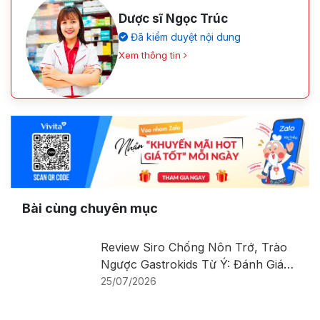
Dược sĩ Ngọc Trúc
Đã kiểm duyệt nội dung
Xem thông tin
Bài cùng chuyên mục
Review Siro Chống Nôn Trớ, Trào
Ngược Gastrokids Từ Ý: Đánh Giá
Chi Tiết Sản Phẩm
25/07/2026