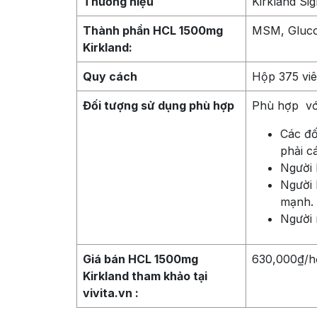
Thương hiệu
Kirkland Si
Thành phần HCL 1500mg
MSM, Gluc
Kirkland:
Quy cách
Hộp 375 vi
Đối tượng sử dụng phù hợp
Phù hợp với 
Các đố
phải c
Người 
Người 
mạnh.
Người
Giá bán HCL 1500mg
630,000₫/h
Kirkland tham khảo tại
vivita.vn :