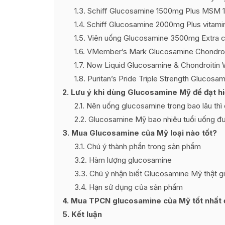
1.3
Schiff Glucosamine 1500mg Plus MSM 1
1.4
Schiff Glucosamine 2000mg Plus vitam
1.5
Viên uống Glucosamine 3500mg Extra 
1.6
VMember’s Mark Glucosamine Chondroi
1.7
Now Liquid Glucosamine & Chondroitin
1.8
Puritan’s Pride Triple Strength Glucosa
2
Lưu ý khi dùng Glucosamine Mỹ để đạt hi
2.1
Nên uống glucosamine trong bao lâu thì
2.2
Glucosamine Mỹ bao nhiêu tuổi uống đ
3
Mua Glucosamine của Mỹ loại nào tốt?
3.1
Chú ý thành phần trong sản phẩm
3.2
Hàm lượng glucosamine
3.3
Chú ý nhận biết Glucosamine Mỹ thật g
3.4
Hạn sử dụng của sản phẩm
4
Mua TPCN glucosamine của Mỹ tốt nhất ở 
5
Kết luận