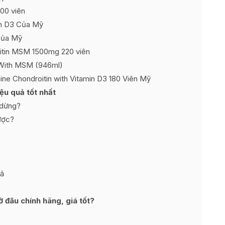
00 viên
in D3 Của Mỹ
của Mỹ
tin MSM 1500mg 220 viên
 With MSM (946ml)
mine Chondroitin with Vitamin D3 180 Viên Mỹ
ệu quả tốt nhất
 dừng?
ược?
iả
đâu chính hãng, giá tốt?