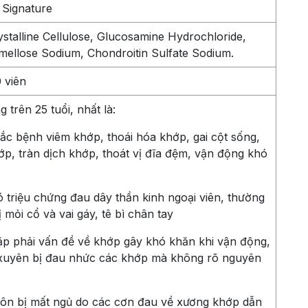
 Signature
stalline Cellulose, Glucosamine Hydrochloride,
mellose Sodium, Chondroitin Sulfate Sodium.
 viên
g trên 25 tuổi, nhất là:
ắc bệnh viêm khớp, thoái hóa khớp, gai cột sống,
p, tràn dịch khớp, thoát vị đĩa đệm, vận động khó
 triệu chứng đau dây thần kinh ngoại viên, thường
 mỏi cổ và vai gáy, tê bì chân tay
ặp phải vấn đề về khớp gây khó khăn khi vận động,
xuyên bị đau nhức các khớp mà không rõ nguyên
uôn bị mất ngủ do các cơn đau về xương khớp dẫn