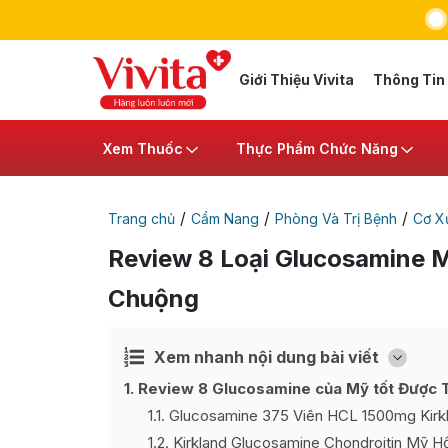
Giới Thiệu Vivita
Thông Tin
Xem Thuốc
Thực Phẩm Chức Năng
/
/
/
Trang chủ
Cẩm Nang
Phòng Và Trị Bệnh
Cơ X
Review 8 Loại Glucosamine M
Chuộng
Xem nhanh nội dung bài viết
Ẩn
[
]
1
Review 8 Glucosamine của Mỹ tốt Được T
1.1
Glucosamine 375 Viên HCL 1500mg Kirk
1.2
Kirkland Glucosamine Chondroitin Mỹ H