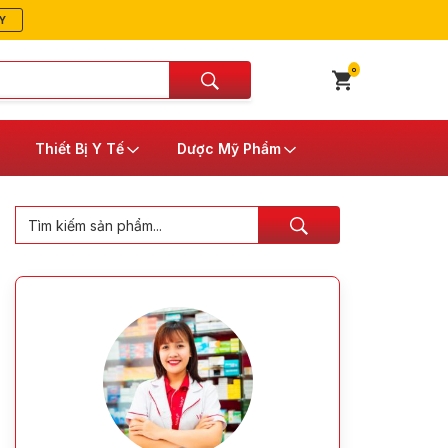
Y
0
Thiết Bị Y Tế
Dược Mỹ Phẩm