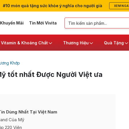
#10 món quà tặng sức khỏe ý nghĩa cho người già
XEM NGA
 Khuyến Mãi
Tin Mới Vivita
Vitamin & Khoáng Chất
Thương Hiệu
Quà Tặng
ương Khớp
ỹ tốt nhất Được Người Việt ưa
in Dùng Nhất Tại Việt Nam
land Của Mỹ
ộp 220 Viên