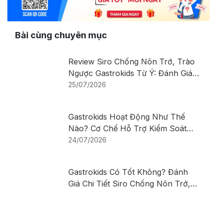
Bài cùng chuyên mục
Review Siro Chống Nôn Trớ, Trào
Ngược Gastrokids Từ Ý: Đánh Giá
Chi Tiết Sản Phẩm
25/07/2026
Gastrokids Hoạt Động Như Thế
Nào? Cơ Chế Hỗ Trợ Kiểm Soát
Nôn Trớ, Trào Ngược Ở Trẻ Sơ
24/07/2026
Sinh Và Trẻ Nhỏ
Gastrokids Có Tốt Không? Đánh
Giá Chi Tiết Siro Chống Nôn Trớ,
Trào Ngược Cho Trẻ