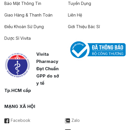
Bảo Mật Thông Tin
Tuyển Dụng
Giao Hàng & Thanh Toán
Liên Hệ
Điều Khoản Sử Dụng
Giới Thiệu Bác Sĩ
Dược Sĩ Vivita
Vivita
Pharmacy
Đạt Chuẩn
GPP do sở
y tế
Tp.HCM cấp
MẠNG XÃ HỘI
Facebook
Zalo