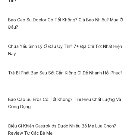
Tín?
Bao Cao Su Doctor Có Tốt Không? Giá Bao Nhiêu? Mua Ở
Đâu?
Chữa Yếu Sinh Lý Ở Đâu Uy Tín? 7+ Địa Chỉ Tốt Nhất Hiện
Nay
Trẻ Bị Phát Ban Sau Sốt Cần Kiêng Gì Để Nhanh Hồi Phục?
Bao Cao Su Eros Có Tốt Không? Tìm Hiểu Chất Lượng Và
Công Dụng
Điều Gì Khiến Gastrokids Được Nhiều Bố Mẹ Lựa Chọn?
Review Từ Các Bà Mẹ