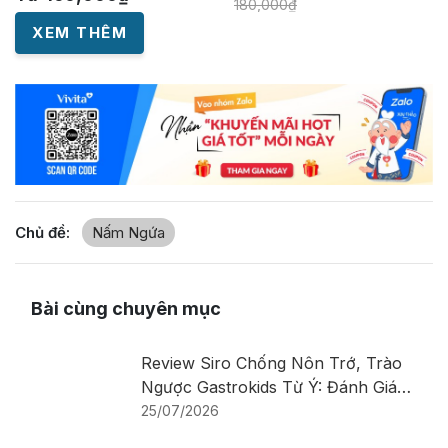
180,000
₫
XEM THÊM
Chủ đề:
Nấm Ngứa
Bài cùng chuyên mục
Review Siro Chống Nôn Trớ, Trào
Ngược Gastrokids Từ Ý: Đánh Giá
Chi Tiết Sản Phẩm
25/07/2026