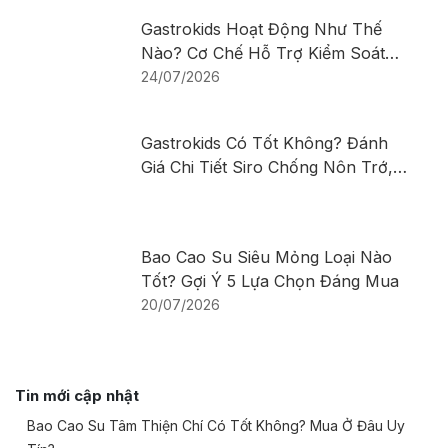
Gastrokids Hoạt Động Như Thế
Nào? Cơ Chế Hỗ Trợ Kiểm Soát
Nôn Trớ, Trào Ngược Ở Trẻ Sơ
24/07/2026
Sinh Và Trẻ Nhỏ
Gastrokids Có Tốt Không? Đánh
Giá Chi Tiết Siro Chống Nôn Trớ,
Trào Ngược Cho Trẻ
Bao Cao Su Siêu Mỏng Loại Nào
Tốt? Gợi Ý 5 Lựa Chọn Đáng Mua
20/07/2026
Tin mới cập nhật
Bao Cao Su Tâm Thiện Chí Có Tốt Không? Mua Ở Đâu Uy