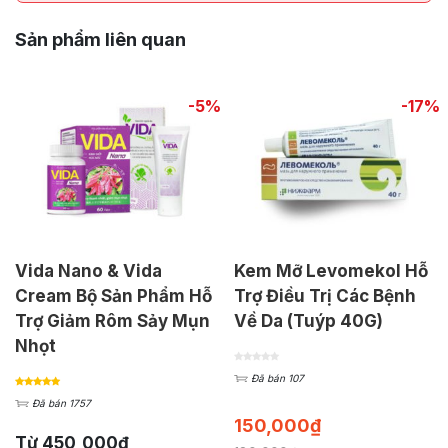
Sản phẩm liên quan
-5%
-17%
Vida Nano & Vida
Kem Mỡ Levomekol Hỗ
Cream Bộ Sản Phẩm Hỗ
Trợ Điều Trị Các Bệnh
Trợ Giảm Rôm Sảy Mụn
Về Da (Tuýp 40G)
Nhọt
Đã bán 107
Đã bán 1757
150,000
₫
Từ
450,000
₫