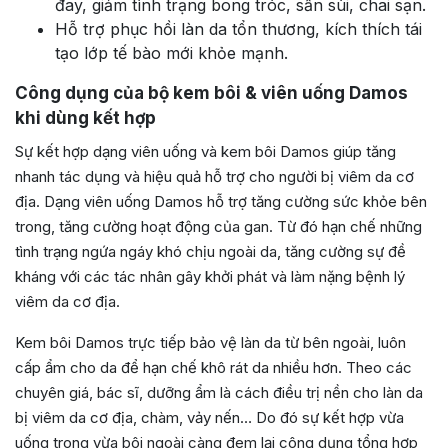
đay, giảm tình trạng bong tróc, sần sùi, chai sạn.
Hỗ trợ phục hồi làn da tổn thương, kích thích tái
tạo lớp tế bào mới khỏe mạnh.
Công dụng của bộ kem bôi & viên uống Damos
khi dùng kết hợp
Sự kết hợp dạng viên uống và kem bôi Damos giúp tăng
nhanh tác dụng và hiệu quả hỗ trợ cho người bị viêm da cơ
địa. Dạng viên uống Damos hỗ trợ tăng cường sức khỏe bên
trong, tăng cường hoạt động của gan. Từ đó hạn chế những
tình trạng ngứa ngáy khó chịu ngoài da, tăng cường sự đề
kháng với các tác nhân gây khởi phát và làm nặng bệnh lý
viêm da cơ địa.
Kem bôi Damos trực tiếp bảo vệ làn da từ bên ngoài, luôn
cấp ẩm cho da để hạn chế khô rát da nhiều hơn. Theo các
chuyên giá, bác sĩ, dưỡng ẩm là cách điều trị nền cho làn da
bị viêm da cơ địa, chàm, vảy nến… Do đó sự kết hợp vừa
uống trong vừa bôi ngoài càng đem lại công dụng tổng hợp