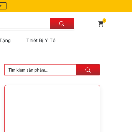
Y
0
Tặng
Thiết Bị Y Tế
Search
for: