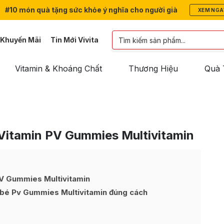
#10 món quà tặng sức khỏe ý nghĩa cho người già
XEM NGA
 Khuyến Mãi
Tin Mới Vivita
Vitamin & Khoáng Chất
Thương Hiệu
Quà 
Vitamin PV Gummies Multivitamin
V Gummies Multivitamin
 bé Pv Gummies Multivitamin đúng cách