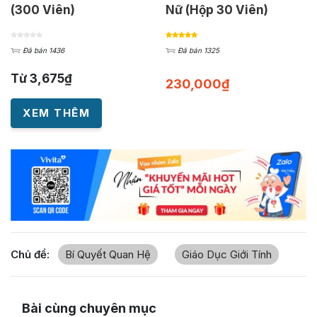
(300 Viên)
Nữ (Hộp 30 Viên)
Đã bán 1436
Đã bán 1325
Từ
3,675
₫
230,000
₫
XEM THÊM
Chủ đề:
Bí Quyết Quan Hệ
Giáo Dục Giới Tính
Bài cùng chuyên mục