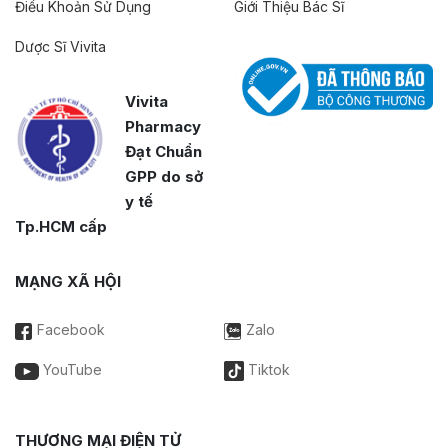
Điều Khoản Sử Dụng
Giới Thiệu Bác Sĩ
Dược Sĩ Vivita
Vivita
Pharmacy
Đạt Chuẩn
GPP do sở
y tế
Tp.HCM cấp
MẠNG XÃ HỘI
Facebook
Zalo
YouTube
Tiktok
THƯƠNG MẠI ĐIỆN TỬ