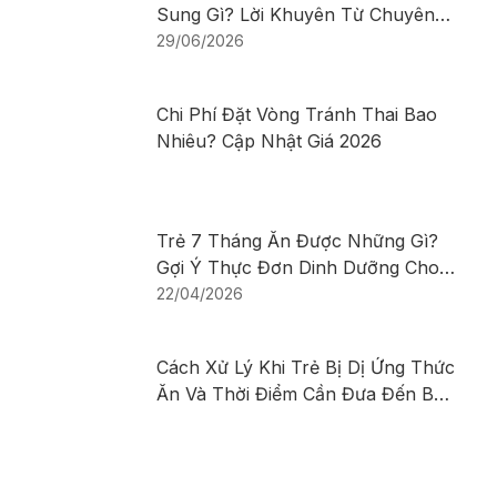
Sung Gì? Lời Khuyên Từ Chuyên
Gia
29/06/2026
Chi Phí Đặt Vòng Tránh Thai Bao
Nhiêu? Cập Nhật Giá 2026
Trẻ 7 Tháng Ăn Được Những Gì?
Gợi Ý Thực Đơn Dinh Dưỡng Cho
Bé
22/04/2026
Cách Xử Lý Khi Trẻ Bị Dị Ứng Thức
Ăn Và Thời Điểm Cần Đưa Đến Bác
Sĩ