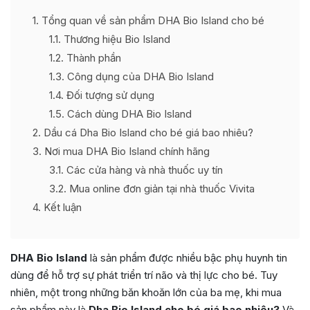
1
Tổng quan về sản phẩm DHA Bio Island cho bé
1.1
Thương hiệu Bio Island
1.2
Thành phần
1.3
Công dụng của DHA Bio Island
1.4
Đối tượng sử dụng
1.5
Cách dùng DHA Bio Island
2
Dầu cá Dha Bio Island cho bé giá bao nhiêu?
3
Nơi mua DHA Bio Island chính hãng
3.1
Các cửa hàng và nhà thuốc uy tín
3.2
Mua online đơn giản tại nhà thuốc Vivita
4
Kết luận
DHA Bio Island
là sản phẩm được nhiều bậc phụ huynh tin
dùng để hỗ trợ sự phát triển trí não và thị lực cho bé. Tuy
nhiên, một trong những băn khoăn lớn của ba mẹ, khi mua
sản phẩm này là
Dha Bio Island cho bé giá bao nhiêu?
Và