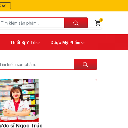
GAY
0
Thiết Bị Y Tế
Dược Mỹ Phẩm
ược sĩ Ngọc Trúc