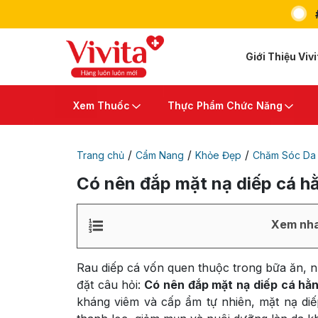
Giới Thiệu Vivi
Xem Thuốc
Thực Phẩm Chức Năng
/
/
/
Trang chủ
Cẩm Nang
Khỏe Đẹp
Chăm Sóc Da
Có nên đắp mặt nạ diếp cá h
Xem nha
Rau diếp cá vốn quen thuộc trong bữa ăn, n
đặt câu hỏi:
Có nên đắp mặt nạ diếp cá hằ
kháng viêm và cấp ẩm tự nhiên, mặt nạ diế