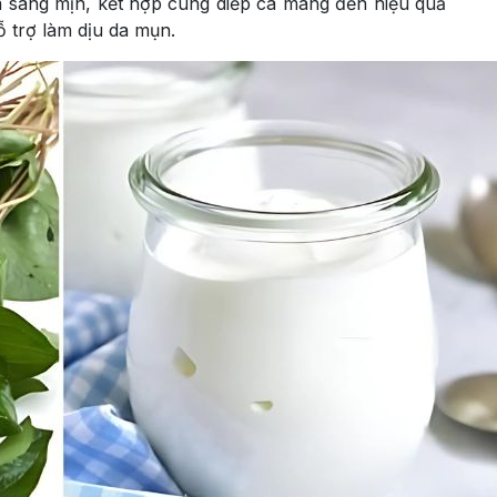
da sáng mịn, kết hợp cùng diếp cá mang đến hiệu quả
ỗ trợ làm dịu da mụn.