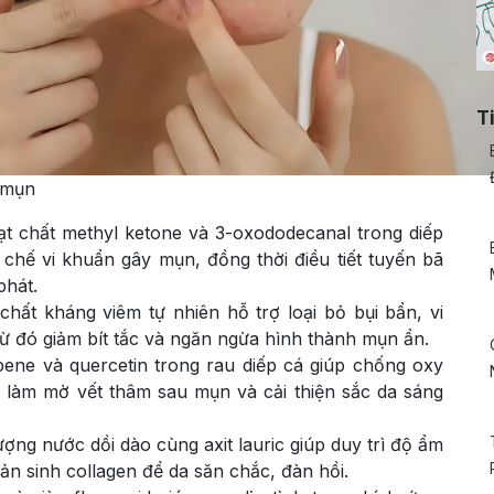
T
a mụn
ạt chất methyl ketone và 3-oxododecanal trong diếp
chế vi khuẩn gây mụn, đồng thời điều tiết tuyến bã
phát.
chất kháng viêm tự nhiên hỗ trợ loại bỏ bụi bẩn, vi
từ đó giảm bít tắc và ngăn ngừa hình thành mụn ẩn.
pene và quercetin trong rau diếp cá giúp chống oxy
i làm mờ vết thâm sau mụn và cải thiện sắc da sáng
ượng nước dồi dào cùng axit lauric giúp duy trì độ ẩm
ản sinh collagen để da săn chắc, đàn hồi.