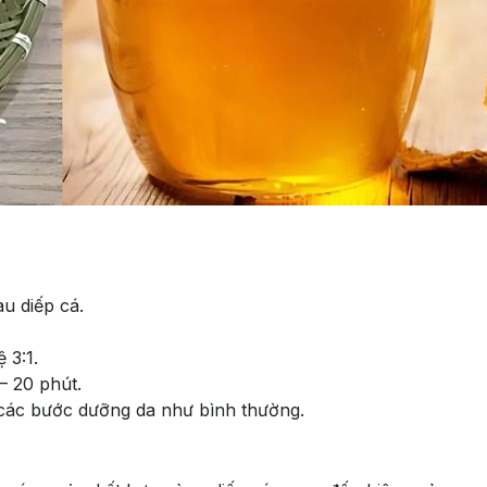
u diếp cá.
 3:1.
– 20 phút.
 các bước dưỡng da như bình thường.