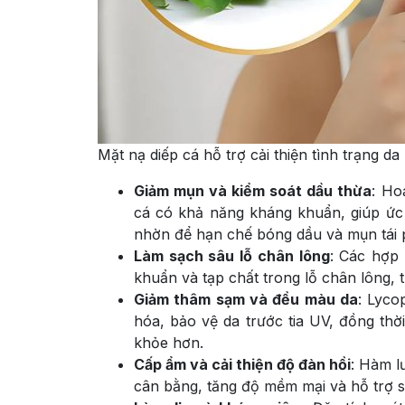
Mặt nạ diếp cá
hỗ trợ cải thiện tình trạng d
Giảm mụn và kiểm soát dầu thừa
: Ho
cá có khả năng kháng khuẩn, giúp ức 
nhờn để hạn chế bóng dầu và mụn tái 
Làm sạch sâu lỗ chân lông
: Các hợp 
khuẩn và tạp chất trong lỗ chân lông, 
Giảm thâm sạm và đều màu da
: Lyco
hóa, bảo vệ da trước tia UV, đồng thờ
khỏe hơn.
Cấp ẩm và cải thiện độ đàn hồi
: Hàm l
cân bằng, tăng độ mềm mại và hỗ trợ s