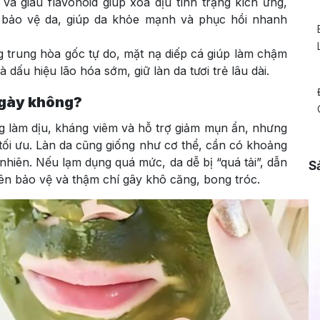
 và giàu flavonoid giúp xoa dịu tình trạng kích ứng,
 bảo vệ da, giúp da khỏe mạnh và phục hồi nhanh
 trung hòa gốc tự do, mặt nạ diếp cá giúp làm chậm
dấu hiệu lão hóa sớm, giữ làn da tươi trẻ lâu dài.
ngày không?
ng làm dịu, kháng viêm và hỗ trợ giảm mụn ẩn, nhưng
tối ưu. Làn da cũng giống như cơ thể, cần có khoảng
ự nhiên. Nếu lạm dụng quá mức, da dễ bị “quá tải”, dẫn
S
iên bảo vệ và thậm chí gây khô căng, bong tróc.