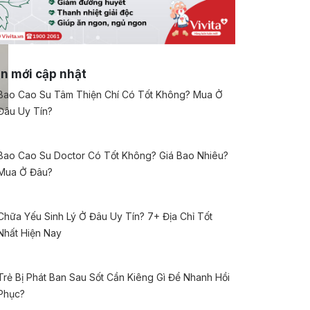
in mới cập nhật
Bao Cao Su Tâm Thiện Chí Có Tốt Không? Mua Ở
Đâu Uy Tín?
Bao Cao Su Doctor Có Tốt Không? Giá Bao Nhiêu?
Mua Ở Đâu?
Chữa Yếu Sinh Lý Ở Đâu Uy Tín? 7+ Địa Chỉ Tốt
Nhất Hiện Nay
Trẻ Bị Phát Ban Sau Sốt Cần Kiêng Gì Để Nhanh Hồi
Phục?