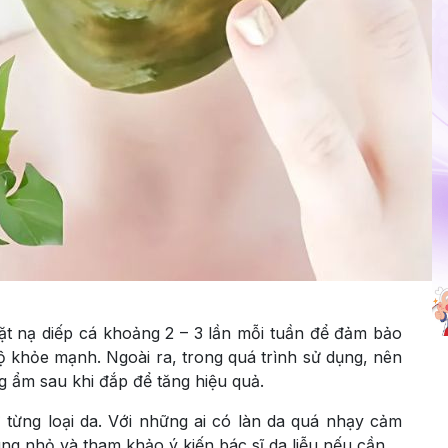
t nạ diếp cá khoảng 2 – 3 lần mỗi tuần để đảm bảo
ộ khỏe mạnh. Ngoài ra, trong quá trình sử dụng, nên
 ẩm sau khi đắp để tăng hiệu quả.
 từng loại da. Với những ai có làn da quá nhạy cảm
ng nhỏ và tham khảo ý kiến bác sĩ da liễu nếu cần.