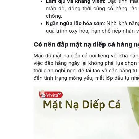
Làm dịu và kháng viêm
: Đặc tính mát
mẩn đỏ, đồng thời củng cố hàng rào
chóng.
Ngăn ngừa lão hóa sớm
: Nhờ khả năng
quá trình oxy hóa, hạn chế nếp nhăn và 
Có nên đắp mặt nạ diếp cá hàng 
Mặc dù mặt nạ diếp cá nổi tiếng với khả nă
việc đắp hằng ngày lại không phải lựa chọn 
thời gian nghỉ ngơi để tái tạo và cân bằng t
đến tình trạng mỏng yếu, mất lớp dầu tự nh