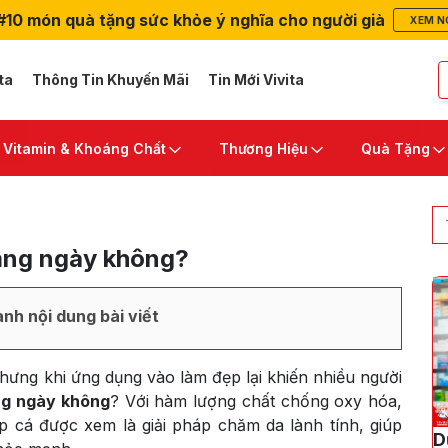
#10 món quà tặng sức khỏe ý nghĩa cho người già
XEM N
ta
Thông Tin Khuyến Mãi
Tin Mới Vivita
Vitamin & Khoáng Chất
Thương Hiệu
Quà Tặng
ằng ngày không​?
nh nội dung bài viết
hưng khi ứng dụng vào làm đẹp lại khiến nhiều người
ng ngày không
? Với hàm lượng chất chống oxy hóa,
p cá được xem là giải pháp chăm da lành tính, giúp
D