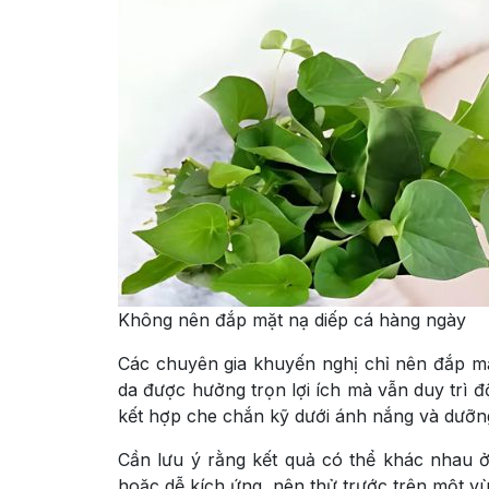
Không nên đắp mặt nạ diếp cá hàng ngày
Các chuyên gia khuyến nghị chỉ nên đắp mặ
da được hưởng trọn lợi ích mà vẫn duy trì đ
kết hợp che chắn kỹ dưới ánh nắng và dưỡng
Cần lưu ý rằng kết quả có thể khác nhau ở
hoặc dễ kích ứng, nên thử trước trên một vù