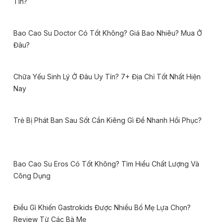
Tín?
Bao Cao Su Doctor Có Tốt Không? Giá Bao Nhiêu? Mua Ở
Đâu?
Chữa Yếu Sinh Lý Ở Đâu Uy Tín? 7+ Địa Chỉ Tốt Nhất Hiện
Nay
Trẻ Bị Phát Ban Sau Sốt Cần Kiêng Gì Để Nhanh Hồi Phục?
Bao Cao Su Eros Có Tốt Không? Tìm Hiểu Chất Lượng Và
Công Dụng
Điều Gì Khiến Gastrokids Được Nhiều Bố Mẹ Lựa Chọn?
Review Từ Các Bà Mẹ