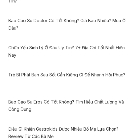
Tín?
Bao Cao Su Doctor Có Tốt Không? Giá Bao Nhiêu? Mua Ở
Đâu?
Chữa Yếu Sinh Lý Ở Đâu Uy Tín? 7+ Địa Chỉ Tốt Nhất Hiện
Nay
Trẻ Bị Phát Ban Sau Sốt Cần Kiêng Gì Để Nhanh Hồi Phục?
Bao Cao Su Eros Có Tốt Không? Tìm Hiểu Chất Lượng Và
Công Dụng
Điều Gì Khiến Gastrokids Được Nhiều Bố Mẹ Lựa Chọn?
Review Từ Các Bà Mẹ