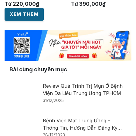
Từ
220,000
₫
Từ
390,000
₫
XEM THÊM
Bài cùng chuyên mục
Review Quá Trình Trị Mụn Ở Bệnh
Viện Da Liễu Trung Ương TPHCM
31/12/2025
Bệnh Viện Mắt Trung Ương –
Thông Tin, Hướng Dẫn Đăng Ký
Khám Bệnh
28/12/2023