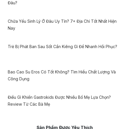
Đâu?
Chữa Yếu Sinh Lý Ở Đâu Uy Tín? 7+ Địa Chỉ Tốt Nhất Hiện
Nay
Trẻ Bị Phát Ban Sau Sốt Cần Kiêng Gì Để Nhanh Hồi Phục?
Bao Cao Su Eros Có Tốt Không? Tìm Hiểu Chất Lượng Và
Công Dụng
Điều Gì Khiến Gastrokids Được Nhiều Bố Mẹ Lựa Chọn?
Review Từ Các Bà Mẹ
Sản Phẩm Được Yêu Thích