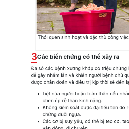
Thói quen sinh hoạt và đặc thù công việ
3
Các biến chứng có thể xảy ra
Đa số các bệnh xương khớp có triệu chứng
dễ gây nhầm lẫn và khiến người bệnh chủ qu
được chẩn đoán và điều trị kịp thời sẽ đến 
Liệt nửa người hoặc toàn thân nếu nh
chèn ép rễ thần kinh nặng.
Không kiểm soát được đại tiểu tiện do r
chứng đuôi ngựa.
Các cơ bị suy yếu, có thể bị teo cơ, te
vận động, di chuyển.