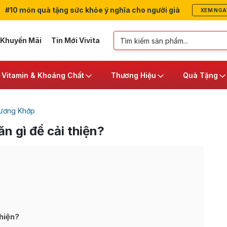
#10 món quà tặng sức khỏe ý nghĩa cho người già
XEM NGA
 Khuyến Mãi
Tin Mới Vivita
Vitamin & Khoáng Chất
Thương Hiệu
Quà Tặng
ương Khớp
n gì để cải thiện?
thiện?