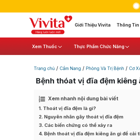
Giới Thiệu Vivita
Thông Tin
Xem Thuốc
Thực Phẩm Chức Năng
/
/
/
Trang chủ
Cẩm Nang
Phòng Và Trị Bệnh
Cơ X
Bệnh thóat vị đĩa đệm kiêng ă
Xem nhanh nội dung bài viết
Ẩn
[
]
1
Thoát vị đĩa đệm là gì?
2
Nguyên nhân gây thoát vị đĩa đệm
3
Các biến chứng có thể xảy ra
4
Bệnh thoát vị đĩa đệm kiêng ăn gì để cải 