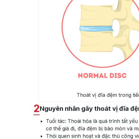
Thoát vị đĩa đệm trong tiế
2
Nguyên nhân gây thoát vị đĩa đ
Tuổi tác: Thoái hóa là quá trình tất yế
cơ thể già đi, đĩa đệm bị bào mòn và m
Thói quen sinh hoạt và đặc thù công v