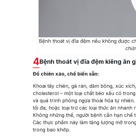
Bệnh thoát vị đĩa đệm nếu không được chẩ
chứ
4
Bệnh thoát vị đĩa đệm kiêng ăn gì
Đồ chiên xào, chế biến sẵn:
K
hoai tây chiên, gà rán, dăm bông, xúc xíc
cholesterol – một loại chất béo xấu có tro
và quá trình phòng ngừa thoái hóa tự nhiên
tối đa, hoặc loại trừ các loại thức ăn nhan
Không những thế, người bệnh cần hạn chế th
Các thực phẩm này làm tăng lượng mỡ tron
trong bao khớp.