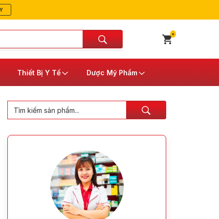
Y
0
Thiết Bị Y Tế
Dược Mỹ Phẩm