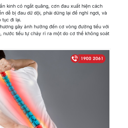
hần kinh có ngắt quãng, cơn đau xuất hiện cách
n dễ bị đau dữ dội, phải dừng lại để nghỉ ngơi, và
tục đi lại.
n thương gây ảnh hưởng đến cơ vòng đường tiểu với
ề, nước tiểu tự chảy rỉ ra một do cơ thể không soát