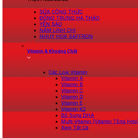
SỮA CÔNG THỨC
ĐÔNG TRÙNG HẠ THẢO
YẾN SÀO
NẤM LINH CHI
NHỤY HOA SAFFRON
Vitamin & Khoáng Chất
Các Loại Vitamin
Vitamin A
Vitamin B
Vitamin C
Vitamin D
Vitamin E
Vitamin K2
Bổ Sung DHA
Multi-Vitamin (Vitamin Tổng Hợp
Xem Tất Cả