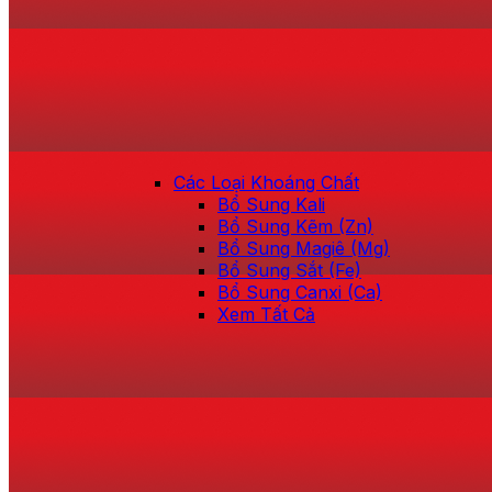
Các Loại Khoáng Chất
Bổ Sung Kali
Bổ Sung Kẽm (Zn)
Bổ Sung Magiê (Mg)
Bổ Sung Sắt (Fe)
Bổ Sung Canxi (Ca)
Xem Tất Cả