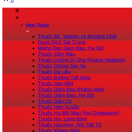
0
Xem Thuốc
Thuốc Bổ, Vitamin và Khoáng Chất
Dung Dịch Sát Trùng
Miếng Dán Giảm Đau, Hạ Sốt
Thuốc Cầm Máu
Thuốc Chống Dị Ứng (Kháng Histamin)
Thuốc Chống Say Xe
Thuốc Da Liễu
Thuốc Đường Tiết Niệu
Thuốc Gan Mật
Thuốc Giảm Đau Kháng Viêm
Thuốc Giảm Đau, Hạ Sốt
Thuốc Giãn Cơ
Thuốc Hen Suyễn
Thuốc Hạ Mỡ Máu (Hạ Cholesterol)
Thuốc Ho, Long Đờm
Thuốc Hocmon, Nội Tiết Tố
Thuốc Kháng Nấm