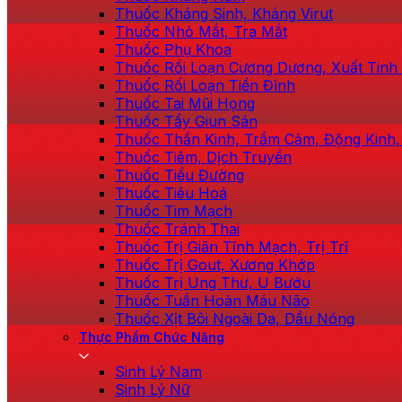
Thuốc Kháng Sinh, Kháng Virut
Thuốc Nhỏ Mắt, Tra Mắt
Thuốc Phụ Khoa
Thuốc Rối Loạn Cương Dương, Xuất Tin
Thuốc Rối Loạn Tiền Đình
Thuốc Tai Mũi Họng
Thuốc Tẩy Giun Sán
Thuốc Thần Kinh, Trầm Cảm, Động Kinh,
Thuốc Tiêm, Dịch Truyền
Thuốc Tiểu Đường
Thuốc Tiêu Hoá
Thuốc Tim Mạch
Thuốc Tránh Thai
Thuốc Trị Giãn Tĩnh Mạch, Trị Trĩ
Thuốc Trị Gout, Xương Khớp
Thuốc Trị Ung Thư, U Bướu
Thuốc Tuần Hoàn Máu Não
Thuốc Xịt Bôi Ngoài Da, Dầu Nóng
Thực Phẩm Chức Năng
Sinh Lý Nam
Sinh Lý Nữ