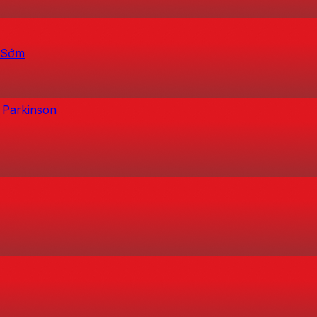
h Sớm
 Parkinson