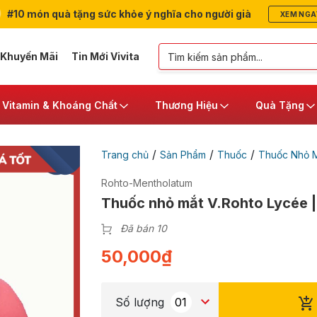
#10 món quà tặng sức khỏe ý nghĩa cho người già
XEM NGA
 Khuyến Mãi
Tin Mới Vivita
Vitamin & Khoáng Chất
Thương Hiệu
Quà Tặng
/
/
/
Trang chủ
Sản Phẩm
Thuốc
Thuốc Nhỏ M
Rohto-Mentholatum
Thuốc nhỏ mắt V.Rohto Lycée |
Đã bán 10
50,000
₫
Số lượng