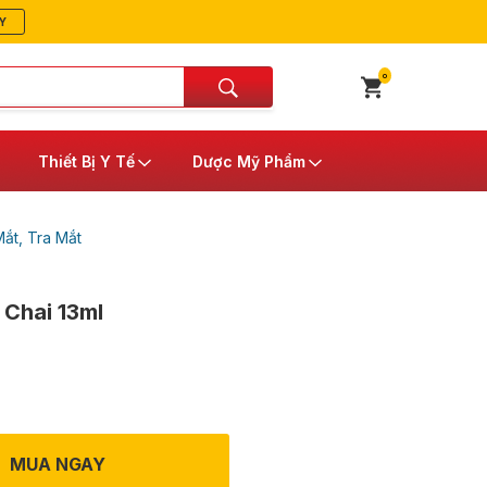
Y
0
Thiết Bị Y Tế
Dược Mỹ Phẩm
ắt, Tra Mắt
 Chai 13ml
MUA NGAY