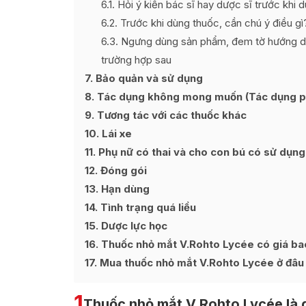
6.1
Hỏi ý kiến bác sĩ hay dược sĩ trước khi 
6.2
Trước khi dùng thuốc, cần chú ý điều gì
6.3
Ngưng dùng sản phẩm, đem tờ hướng dẫn
trường hợp sau
7
Bảo quản và sử dụng
8
Tác dụng không mong muốn (Tác dụng p
9
Tương tác với các thuốc khác
10
Lái xe
11
Phụ nữ có thai và cho con bú có sử dụn
12
Đóng gói
13
Hạn dùng
14
Tình trạng quá liều
15
Dược lực học
16
Thuốc nhỏ mắt V.Rohto Lycée có giá ba
17
Mua thuốc nhỏ mắt V.Rohto Lycée ở đâu đ
1
Thuốc nhỏ mắt V.Rohto Lycée là 