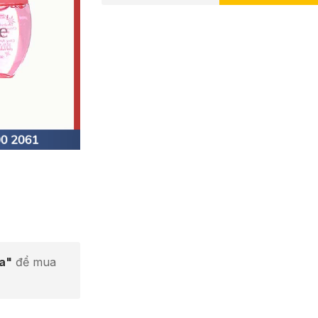
ta"
để mua