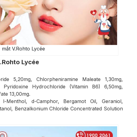
 mắt V.Rohto Lycée
V.Rohto Lycée
oride 5,20mg, Chlorpheniramine Maleate 1,30mg,
 Pyridoxine Hydrochloride (Vitamin B6) 6,50mg,
fate 13,00mg.
l-Menthol, d-Camphor, Bergamot Oil, Geraniol,
tanol, Benzalkonium Chloride Concentrated Solution