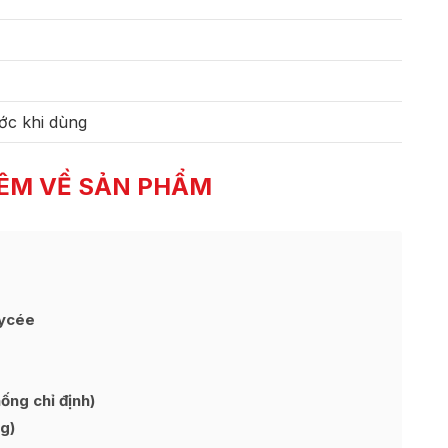
ớc khi dùng
ÊM VỀ SẢN PHẨM
Lycée
ng chỉ định)
g)