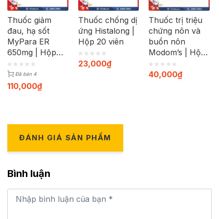
Thuốc giảm
Thuốc chống dị
Thuốc trị triệu
đau, hạ sốt
ứng Histalong |
chứng nôn và
MyPara ER
Hộp 20 viên
buồn nôn
650mg | Hộp
Modom’s | Hộp
100 viên
100 viên
23,000
₫
40,000
₫
Đã bán 4
110,000
₫
ĐÁNH GIÁ SẢN PHẨM
Bình luận