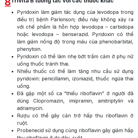
8
Trivita B tương tác với các thuốc khác
Pyridoxin làm giảm tác dụng của levodopa trong
điều trị bệnh Parkinson; điều này không xảy ra
với chế phẩm là hỗn hợp levodopa – carbidopa
hoặc levodopa – benserazid. Pyridoxin có thể
làm giảm nồng độ trong máu của phenobarbital,
phenytoin.
Pyridoxin có thể làm nhẹ bớt trầm cảm ở phụ nữ
uống thuốc tránh thai.
Nhiều thuốc có thể làm tăng nhu cầu sử dụng
pyridoxin: penicillamin, izoniazid, thuốc ngừa thai
uống.
Đã gặp một số ca “thiếu riboflavin” ở người đã
dùng Clopromazin, imipramin, amitriptylin và
adriamycin.
Rượu có thể gây cản trở hấp thu riboflavin ở
ruột.
Probenecid sử dụng cùng riboflavin gây giảm hấp
thu riboflavin ở dạ dày, ruột.