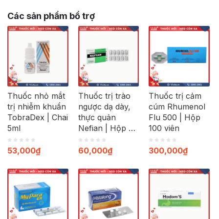
Các sản phẩm bổ trợ
Thuốc nhỏ mắt
Thuốc trị trào
Thuốc trị cảm
trị nhiễm khuẩn
ngược dạ dày,
cúm Rhumenol
TobraDex | Chai
thực quản
Flu 500 | Hộp
5ml
Nefian | Hộp 30
100 viên
viên
53,000
₫
60,000
₫
300,000
₫