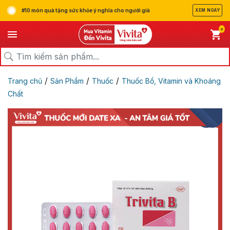
#10 món quà tặng sức khỏe ý nghĩa cho người già
XEM NGAY
0
/
/
/
Trang chủ
Sản Phẩm
Thuốc
Thuốc Bổ, Vitamin và Khoáng
Chất