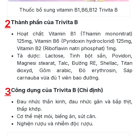
Thuốc bổ sung vitamin B1,B6,B12 Trivita B
2
Thành phần của Trivita B
Hoạt chất: Vitamin B1 (Thiamin mononitrat)
125mg, Vitamin B6 (Pyridoxin hydroclorid) 125mg,
Vitamin B2 (Riboflavin natri phosphat) 1mg.
Tá dược: Lactose, Tinh bột sắn, Povidon,
Magnesi stearat, Talc, Đường RE, Shellac, Titan
dioxyd, Gôm arabic, Đỏ erythrosin, Sáp
carnauba vừa đủ 1 viên bao đường.
3
Công dụng của Trivita B (Chỉ định)
Đau nhức thần kinh, đau nhức gân và bắp thịt,
thấp khớp.
Cơ thể mệt mỏi, biếng ăn, sút cân.
Nghiện rượu và nhiễm độc rượu.