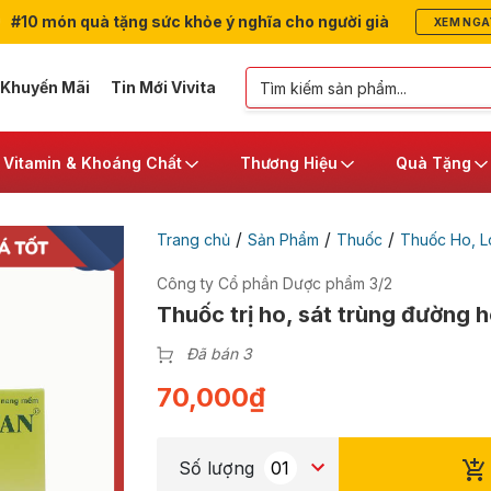
#10 món quà tặng sức khỏe ý nghĩa cho người già
XEM NGA
 Khuyến Mãi
Tin Mới Vivita
Vitamin & Khoáng Chất
Thương Hiệu
Quà Tặng
/
/
/
Trang chủ
Sản Phẩm
Thuốc
Thuốc Ho, 
Công ty Cổ phần Dược phẩm 3/2
Thuốc trị ho, sát trùng đường 
Đã bán 3
70,000
₫
Số lượng