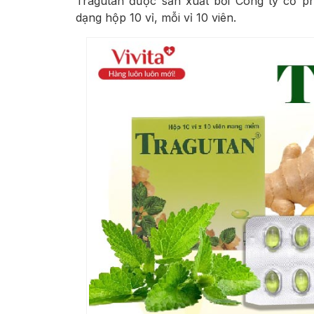
Tragutan được sản xuất bởi Công ty cổ p
dạng hộp 10 vỉ, mỗi vỉ 10 viên.