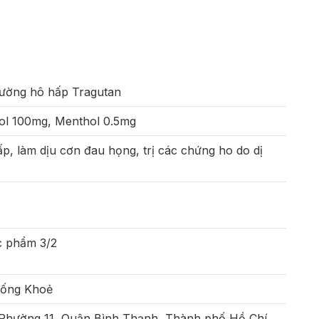
đường hô hấp Tragutan
ol 100mg, Menthol 0.5mg
p, làm dịu cơn đau họng, trị các chứng ho do dị
c phẩm 3/2
Sống Khoẻ
 Phường 11, Quận Bình Thạnh, Thành phố Hồ Chí