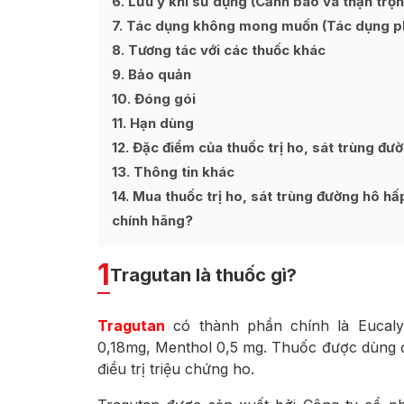
6
Lưu ý khi sử dụng (Cảnh báo và thận trọn
7
Tác dụng không mong muốn (Tác dụng p
8
Tương tác với các thuốc khác
9
Bảo quản
10
Đóng gói
11
Hạn dùng
12
Đặc điểm của thuốc trị ho, sát trùng đư
13
Thông tin khác
14
Mua thuốc trị ho, sát trùng đường hô hấp
chính hãng?
1
Tragutan là thuốc gì?
Tragutan
có thành phần chính là Eucaly
0,18mg, Menthol 0,5 mg. Thuốc được dùng đ
điều trị triệu chứng ho.