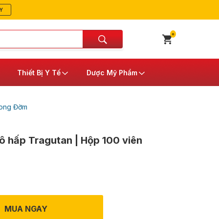
Y
0
Thiết Bị Y Tế
Dược Mỹ Phẩm
Long Đờm
hô hấp Tragutan | Hộp 100 viên
MUA NGAY