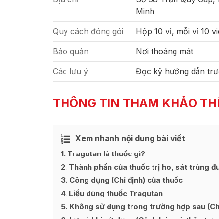
Minh
Quy cách đóng gói
Hộp 10 vỉ, mỗi vỉ 10 v
Bảo quản
Nơi thoáng mát
Các lưu ý
Đọc kỹ hướng dẫn trư
THÔNG TIN THAM KHẢO TH
Xem nhanh nội dung bài viết
Ẩn
[
]
1
Tragutan là thuốc gì?
2
Thành phần của thuốc trị ho, sát trùng 
3
Công dụng (Chỉ định) của thuốc
4
Liều dùng thuốc Tragutan
5
Không sử dụng trong trường hợp sau (Chố