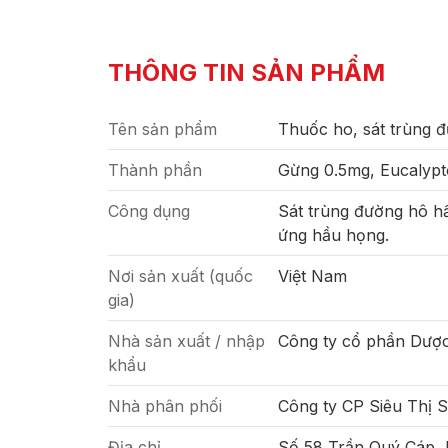
THÔNG TIN SẢN PHẨM
Tên sản phẩm
Thuốc ho, sát trùng 
Thành phần
Gừng 0.5mg, Eucalypt
Công dụng
Sát trùng đường hô hấ
ứng hầu họng.
Nơi sản xuất (quốc
Việt Nam
gia)
Nhà sản xuất / nhập
Công ty cổ phần Dượ
khẩu
Nhà phân phối
Công ty CP Siêu Thị 
Địa chỉ
Số 58 Trần Quý Cáp,