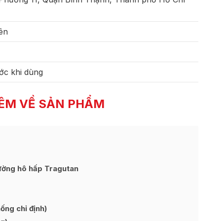
iên
ớc khi dùng
ÊM VỀ SẢN PHẨM
đường hô hấp Tragutan
ng chỉ định)