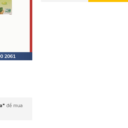
ta"
để mua