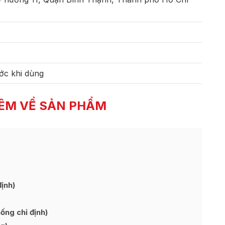
ớc khi dùng
ÊM VỀ SẢN PHẨM
ịnh)
ng chỉ định)