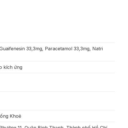
uaifenesin 33,3mg, Paracetamol 33,3mg, Natri
do kích ứng
Sống Khoẻ
 Phường 11, Quận Bình Thạnh, Thành phố Hồ Chí