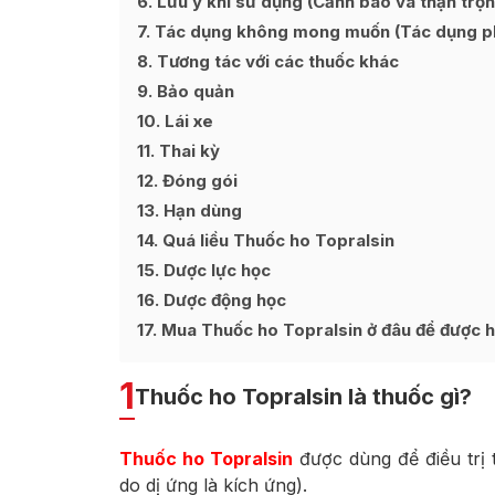
6
Lưu ý khi sử dụng (Cảnh báo và thận trọn
7
Tác dụng không mong muốn (Tác dụng p
8
Tương tác với các thuốc khác
9
Bảo quản
10
Lái xe
11
Thai kỳ
12
Đóng gói
13
Hạn dùng
14
Quá liều Thuốc ho Topralsin
15
Dược lực học
16
Dược động học
17
Mua Thuốc ho Topralsin ở đâu để được hà
1
Thuốc ho Topralsin là thuốc gì?
Thuốc ho Topralsin
được dùng để điều trị 
do dị ứng là kích ứng).