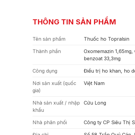
THÔNG TIN SẢN PHẨM
Tên sản phẩm
Thuốc ho Topralsin
Thành phần
Oxomemazin 1,65mg, G
benzoat 33,3mg
Công dụng
Điều trị ho khan, ho 
Nơi sản xuất (quốc
Việt Nam
gia)
Nhà sản xuất / nhập
Cửu Long
khẩu
Nhà phân phối
Công ty CP Siêu Thị 
Địa chỉ
Số 58 Trần Quý Cáp,