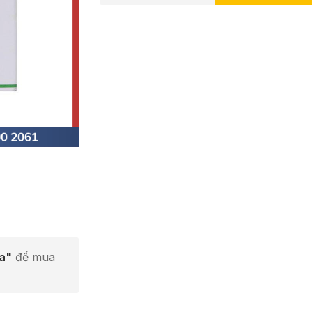
ta"
để mua