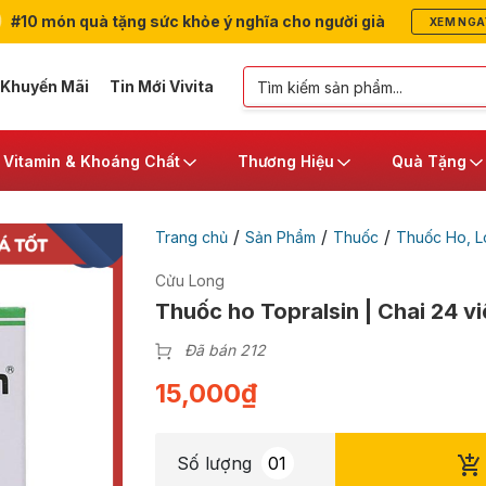
#10 món quà tặng sức khỏe ý nghĩa cho người già
XEM NGA
 Khuyến Mãi
Tin Mới Vivita
Vitamin & Khoáng Chất
Thương Hiệu
Quà Tặng
/
/
/
Trang chủ
Sản Phẩm
Thuốc
Thuốc Ho, 
Cửu Long
Thuốc ho Topralsin | Chai 24 vi
Đã bán 212
15,000
₫
Số lượng