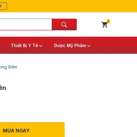
Y
0
Thiết Bị Y Tế
Dược Mỹ Phẩm
Long Đờm
ên
MUA NGAY