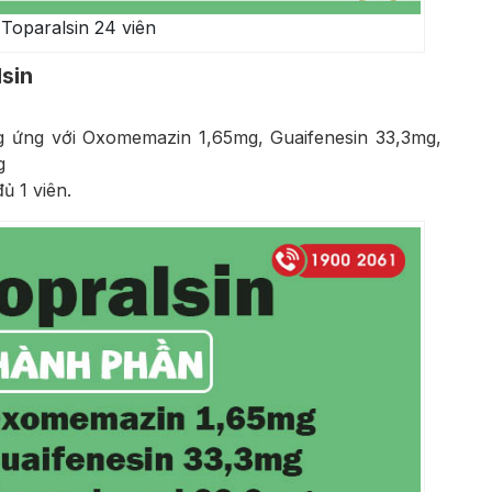
Toparalsin 24 viên
sin
g ứng với Oxomemazin 1,65mg, Guaifenesin 33,3mg,
g
ủ 1 viên.