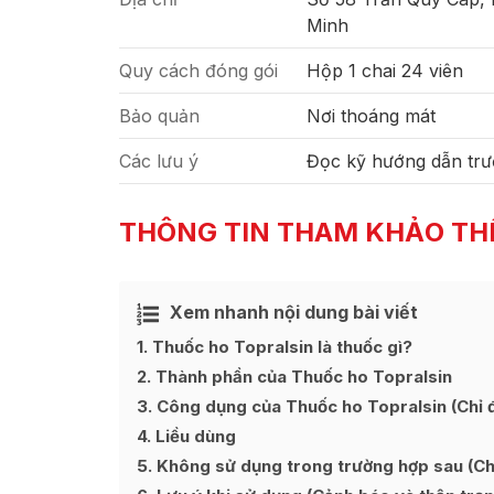
Minh
Quy cách đóng gói
Hộp 1 chai 24 viên
Bảo quản
Nơi thoáng mát
Các lưu ý
Đọc kỹ hướng dẫn trư
THÔNG TIN THAM KHẢO TH
Xem nhanh nội dung bài viết
Ẩn
[
]
1
Thuốc ho Topralsin là thuốc gì?
2
Thành phần của Thuốc ho Topralsin
3
Công dụng của Thuốc ho Topralsin (Chỉ đ
4
Liều dùng
5
Không sử dụng trong trường hợp sau (Chố