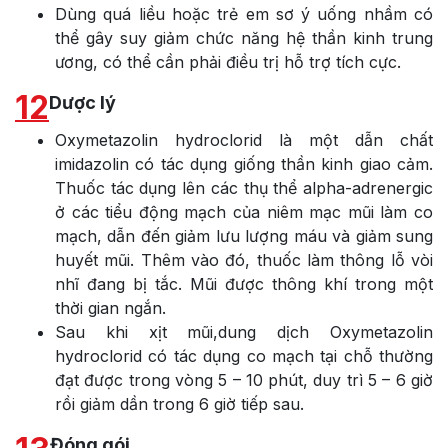
Dùng quá liều hoặc trẻ em sơ ý uống nhầm có
thể gây suy giảm chức năng hệ thần kinh trung
ương, có thể cần phải điều trị hỗ trợ tích cực.
12
Dược lý
Oxymetazolin hydroclorid là một dẫn chất
imidazolin có tác dụng giống thần kinh giao cảm.
Thuốc tác dụng lên các thụ thể alpha-adrenergic
ở các tiểu động mạch của niêm mạc mũi làm co
mạch, dẫn đến giảm lưu lượng máu và giảm sung
huyết mũi. Thêm vào đó, thuốc làm thông lỗ vòi
nhĩ đang bị tắc. Mũi được thông khí trong một
thời gian ngắn.
Sau khi xịt mũi,dung dịch Oxymetazolin
hydroclorid có tác dụng co mạch tại chỗ thường
đạt được trong vòng 5 – 10 phút, duy trì 5 – 6 giờ
rồi giảm dần trong 6 giờ tiếp sau.
Đóng gói