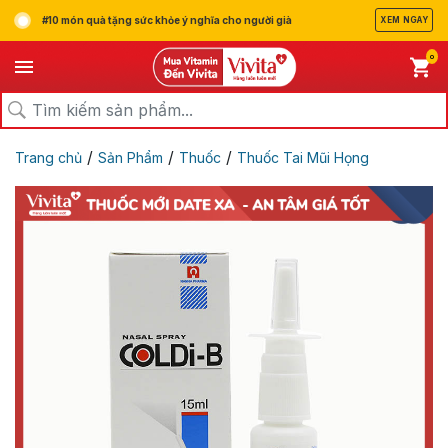
#10 món quà tặng sức khỏe ý nghĩa cho người già
XEM NGAY
0
/
/
/
Trang chủ
Sản Phẩm
Thuốc
Thuốc Tai Mũi Họng