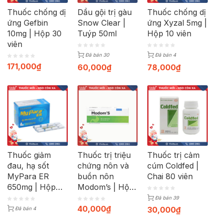
Thuốc chống dị
Dầu gội trị gàu
Thuốc chống dị
ứng Gefbin
Snow Clear |
ứng Xyzal 5mg |
10mg | Hộp 30
Tuýp 50ml
Hộp 10 viên
viên
Đã bán 30
Đã bán 4
171,000
₫
60,000
₫
78,000
₫
Thuốc giảm
Thuốc trị triệu
Thuốc trị cảm
đau, hạ sốt
chứng nôn và
cúm Coldfed |
MyPara ER
buồn nôn
Chai 80 viên
650mg | Hộp
Modom’s | Hộp
100 viên
100 viên
Đã bán 39
40,000
₫
30,000
₫
Đã bán 4