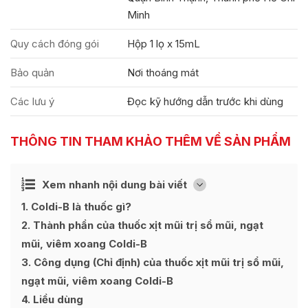
Minh
Quy cách đóng gói
Hộp 1 lọ x 15mL
Bảo quản
Nơi thoáng mát
Các lưu ý
Đọc kỹ hướng dẫn trước khi dùng
THÔNG TIN THAM KHẢO THÊM VỀ SẢN PHẨM
Ẩn
Xem nhanh nội dung bài viết
[
]
1
Coldi-B là thuốc gì?
2
Thành phần của thuốc xịt mũi trị sổ mũi, ngạt
mũi, viêm xoang Coldi-B
3
Công dụng (Chỉ định) của thuốc xịt mũi trị sổ mũi,
ngạt mũi, viêm xoang Coldi-B
4
Liều dùng