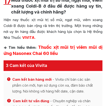
17
Mua thuốc xịt mũi trị sổ mũi, ngạt mũi, viêm
xoang Coldi-B ở đâu để được hàng uy tín,
chất lượng và chính hãng?
Hiện nay thuốc xịt mũi trị sổ mũi, ngạt mũi, viêm xoang
Coldi-B được bán rộng rãi trên thị trường. Một trong những
nơi uy tín hàng đầu được khách hàng lựa chọn là Hệ thống
Nhà Thuốc
VIVITA.
Thuốc xịt mũi trị viêm mũi dị
=> Tìm hiểu thêm:
ứng Nasonex Chai 60 liều
3 Cam kết của Vivita
Cam kết bán hàng mới
- Vivita chỉ bán các sản
1
phẩm còn mới, hạn sử dụng còn xa, đảm bảo chất
lượng. Nói không với hàng hết date, cận date.
Cam kết tư vấn đúng
- Chuyên nghiệp và chân
2