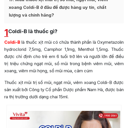
xoang Coldi-B ở đâu để được hàng uy tín, chất
lượng và chính hãng?
1
Coldi-B là thuốc gì?
Coldi-B
là thuốc xịt mũi có chứa thành phần là Oxymetazolin
hydroclorid 7,5mg, Camphor 1,1mg, Menthol 1,5mg. Thuốc
được chỉ định cho trẻ em 6 tuổi trở lên và người lớn để điều
trị triệu chứng ngạt mũi, sổ mũi trong bệnh viêm mũi, viêm
xoang, viêm mũi họng, sổ mũi mùa, cảm cúm
Thuốc xịt mũi trị sổ mũi, ngạt mũi, viêm xoang Coldi-B được
sản xuất bởi
Công ty Cổ phần Dược phẩm Nam Hà
, được bán
ra thị trường dưới dạng chai 15ml.