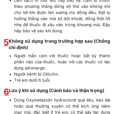
Làm sạch lỗ mũi. Mở nắp bảo vệ. Cầm lọ thuốc
theo phương thẳng đứng xịt thử vào không khí
cho tới khi được làn sương mù đồng đều. Đặt lọ
hướng thẳng vào mũi xịt dứt khoát, đồng thời hít
nhẹ để thuốc đi sâu vào trong khoang mũi. Đậy
nắp bảo vệ sau khi dùng.
5
Không sử dụng trong trường hợp sau (Chống
chỉ định)
Người mẫn cảm với thuốc hoặc bất kỳ thành
phần nào của thuốc, hoặc với các thuốc có tác
dụng adrenergic.
Người bệnh bị Glôcôm.
Trẻ em dưới 6 tuổi.
6
Lưu ý khi sử dụng (Cảnh báo và thận trọng)
Dùng Oxymetazolin hydroclorid quá liều, kéo dài
hoặc quá thường xuyên có thể kích ứng niêm
mạc mũi, đặc biệt ở trẻ em; có thể gây tác dụng