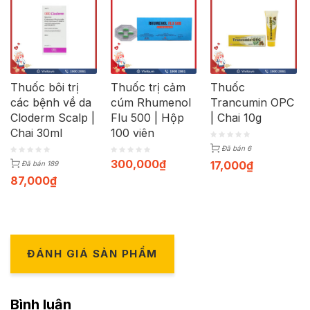
Thuốc bôi trị
Thuốc trị cảm
Thuốc
các bệnh về da
cúm Rhumenol
Trancumin OPC
Cloderm Scalp |
Flu 500 | Hộp
| Chai 10g
Chai 30ml
100 viên
Đã bán 6
300,000
₫
17,000
₫
Đã bán 189
87,000
₫
ĐÁNH GIÁ SẢN PHẨM
Bình luận