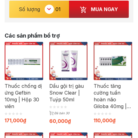
MUA NGAY
Số lượng
Các sản phẩm bổ trợ
Thuốc chống dị
Dầu gội trị gàu
Thuốc tăng
ứng Gefbin
Snow Clear |
cường tuần
10mg | Hộp 30
Tuýp 50ml
hoàn não
viên
Giloba 40mg |
Hộp 30 viên
Đã bán 30
171,000
₫
110,000
₫
60,000
₫