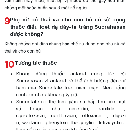
vận hành máy móc, thiết bị, vị thuốc có thể gây hoa mắt,
chồng mật hoặc buồn ngủ ở một số người.
9
Phụ nữ có thai và cho con bú có sử dụng
thuốc điều loét dạ dày-tá tràng Sucrahasan
được không?
Không chống chỉ định nhưng hạn chế sử dụng cho phụ nữ có
thai và cho con bú.
10
Tương tác thuốc
Không dùng thuốc antacid cùng lúc với
Sucrahasan vì antacid có thể ảnh hưởng đến sự
bám của Sucralfate trên niêm mạc. Nên uống
cách xa nhau khoảng ½ giờ.
Sucralfate có thể làm giảm sự hấp thu của một
số thuốc như cimetidin, ranitidin ,
ciprofloxacin, norfloxacin, ofloxacin , digoxi
n, warfarin , phenytoin, theophylin , tetracyclin…
Nên uống cách xa nhau khoảng 2 giờ.