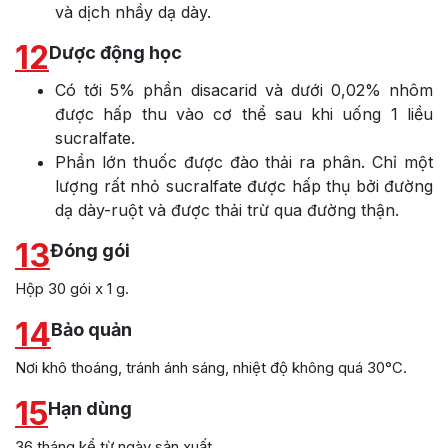
và dịch nhầy dạ dày.
12
Dược động học
Có tới 5% phần disacarid và dưới 0,02% nhôm
được hấp thu vào cơ thể sau khi uống 1 liều
sucralfate.
Phần lớn thuốc được đào thải ra phân. Chỉ một
lượng rất nhỏ sucralfate được hấp thụ bởi đường
dạ dày-ruột và được thải trừ qua đường thận.
13
Đóng gói
Hộp 30 gói x 1 g.
14
Bảo quản
Nơi khô thoáng, tránh ánh sáng, nhiệt độ không quá 30°C.
15
Hạn dùng
36 tháng kể từ ngày sản xuất.