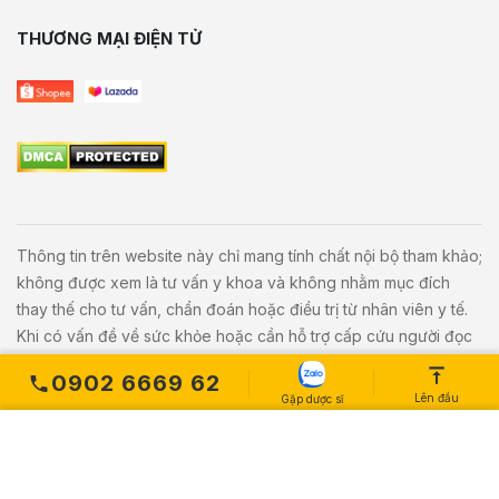
THƯƠNG MẠI ĐIỆN TỬ
Thông tin trên website này chỉ mang tính chất nội bộ tham khảo;
không được xem là tư vấn y khoa và không nhằm mục đích
thay thế cho tư vấn, chẩn đoán hoặc điều trị từ nhân viên y tế.
Khi có vấn đề về sức khỏe hoặc cần hỗ trợ cấp cứu người đọc
cần liên hệ bác sĩ và cơ sở y tế gần nhất.
0902 6669 62
Lên đầu
Gặp dược sĩ
Copyright © 2020
Vivita.vn
All Rights Reserved. Powered by
L
etweb
.
MUA NGAY
Số lượng