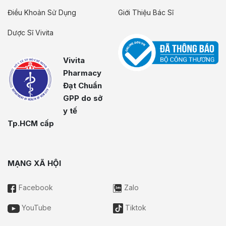
Điều Khoản Sử Dụng
Giới Thiệu Bác Sĩ
Dược Sĩ Vivita
Vivita
Pharmacy
Đạt Chuẩn
GPP do sở
y tế
Tp.HCM cấp
MẠNG XÃ HỘI
Facebook
Zalo
YouTube
Tiktok