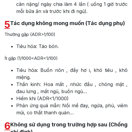
cân nặng/ ngày chia làm 4 lần ( uống 1 giờ trước
mỗi bữa ăn và trước khi đi ngủ).
5
Tác dụng không mong muốn (Tác dụng phụ)
Thường gặp (ADR>1/100)
Tiêu hóa: Táo bón.
Ít gặp (1/1000<ADR<1/100)
Tiêu hóa: Buồn nôn , đầy hơ i, khó tiêu , khô
miệng.
Thần kinh: Hoa mắt , nhức đầu , chóng mặt ,
đau lưng , mất ngủ, buồn ngủ…
Hiếm khi (ADR<1/1000)
Phản ứng quá mẫn: Nổi mề đay, ngứa, phù, viêm
mũi, co thắt thanh quản…
6
Không sử dụng trong trường hợp sau (Chống
chỉ định)