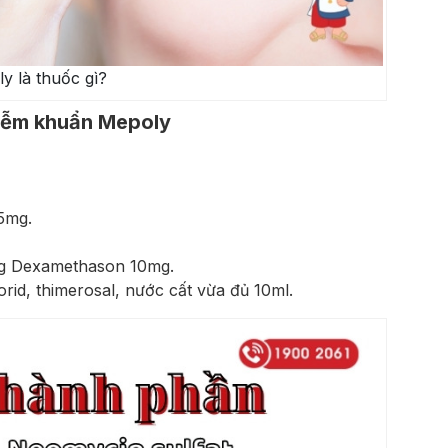
y là thuốc gì?
hiễm khuẩn Mepoly
5mg.
ng Dexamethason 10mg.
clorid, thimerosal, nước cất vừa đủ 10ml.