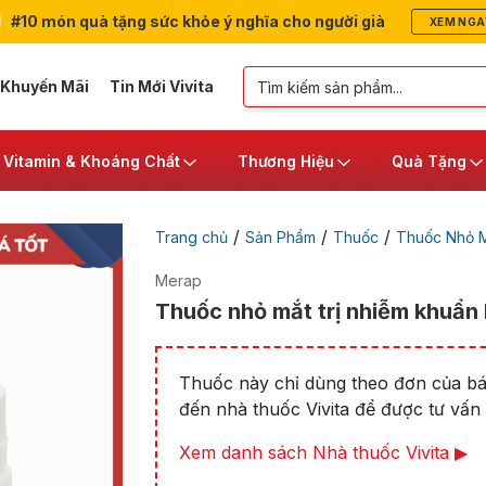
#10 món quà tặng sức khỏe ý nghĩa cho người già
XEM NGA
 Khuyến Mãi
Tin Mới Vivita
Vitamin & Khoáng Chất
Thương Hiệu
Quà Tặng
/
/
/
Trang chủ
Sản Phẩm
Thuốc
Thuốc Nhỏ M
Merap
Thuốc nhỏ mắt trị nhiễm khuẩn 
Thuốc này chỉ dùng theo đơn của bác
đến nhà thuốc Vivita để được tư vấn t
Xem danh sách Nhà thuốc Vivita ▶