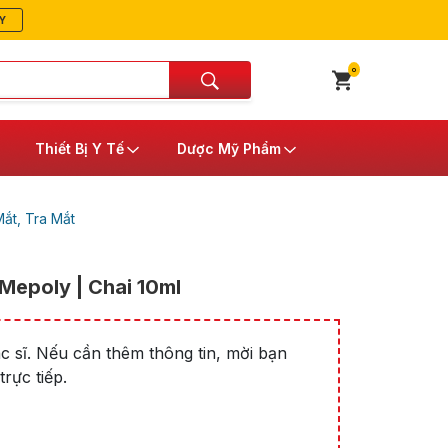
Y
0
Thiết Bị Y Tế
Dược Mỹ Phẩm
ắt, Tra Mắt
Mepoly | Chai 10ml
 sĩ. Nếu cần thêm thông tin, mời bạn
rực tiếp.