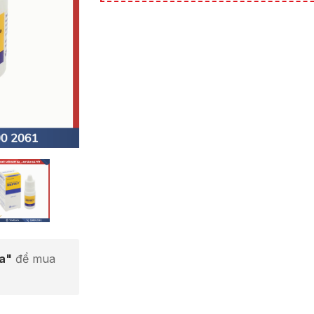
ta"
để mua