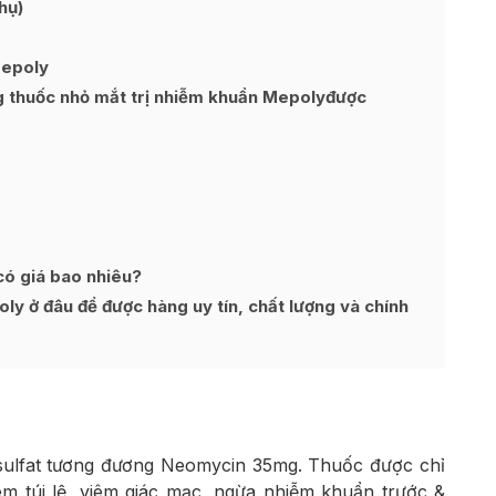
hụ)
Mepoly
g thuốc nhỏ mắt trị nhiễm khuẩn Mepolyđược
ó giá bao nhiêu?
y ở đâu để được hàng uy tín, chất lượng và chính
sulfat tương đương Neomycin 35mg. Thuốc được chỉ
iêm túi lệ, viêm giác mạc, ngừa nhiễm khuẩn trước &