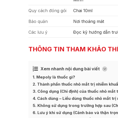
Quy cách đóng gói
Chai 10ml
Bảo quản
Nơi thoáng mát
Các lưu ý
Đọc kỹ hướng dẫn trư
THÔNG TIN THAM KHẢO TH
Xem nhanh nội dung bài viết
Ẩn
[
]
1
Mepoly là thuốc gì?
2
Thành phần thuốc nhỏ mắt trị nhiễm khu
3
Công dụng (Chỉ định) của thuốc nhỏ mắt 
4
Cách dùng – Liều dùng thuốc nhỏ mắt tr
5
Không sử dụng trong trường hợp sau (Chố
6
Lưu ý khi sử dụng (Cảnh báo và thận trọn