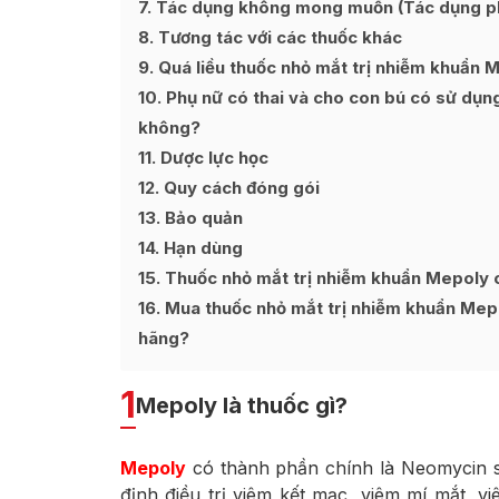
7
Tác dụng không mong muốn (Tác dụng p
8
Tương tác với các thuốc khác
9
Quá liều thuốc nhỏ mắt trị nhiễm khuẩn 
10
Phụ nữ có thai và cho con bú có sử dụn
không?
11
Dược lực học
12
Quy cách đóng gói
13
Bảo quản
14
Hạn dùng
15
Thuốc nhỏ mắt trị nhiễm khuẩn Mepoly c
16
Mua thuốc nhỏ mắt trị nhiễm khuẩn Mepol
hãng?
1
Mepoly là thuốc gì?
Mepoly
có thành phần chính là Neomycin 
định điều trị viêm kết mạc, viêm mí mắt, v