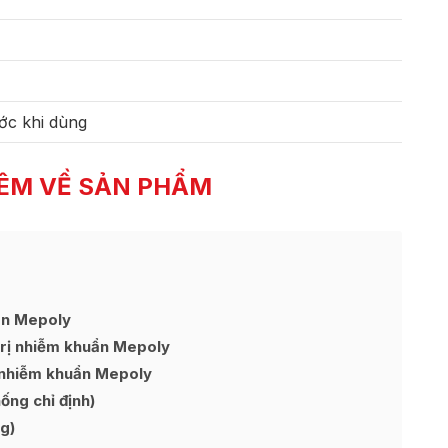
ớc khi dùng
ÊM VỀ SẢN PHẨM
ẩn Mepoly
trị nhiễm khuẩn Mepoly
ị nhiễm khuẩn Mepoly
ng chỉ định)
g)