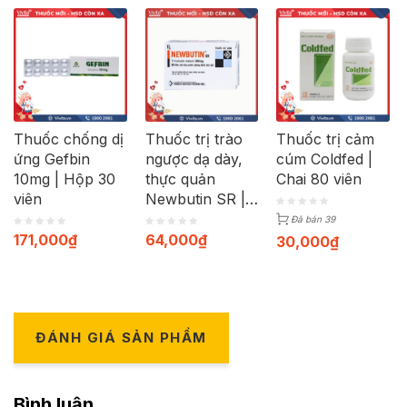
Thuốc chống dị
Thuốc trị trào
Thuốc trị cảm
ứng Gefbin
ngược dạ dày,
cúm Coldfed |
10mg | Hộp 30
thực quản
Chai 80 viên
viên
Newbutin SR |
Hộp 30 viên
Đã bán 39
171,000
₫
64,000
₫
30,000
₫
ĐÁNH GIÁ SẢN PHẨM
Bình luận