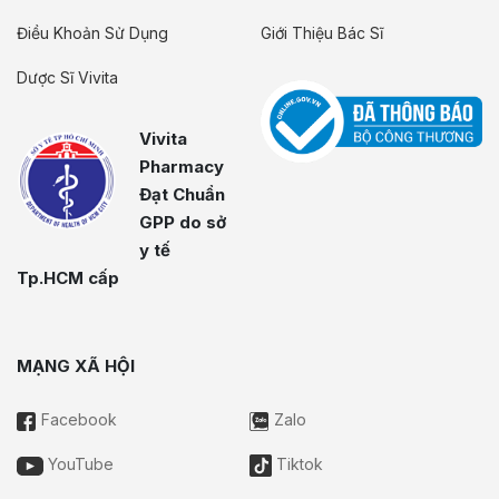
Điều Khoản Sử Dụng
Giới Thiệu Bác Sĩ
Dược Sĩ Vivita
Vivita
Pharmacy
Đạt Chuẩn
GPP do sở
y tế
Tp.HCM cấp
MẠNG XÃ HỘI
Facebook
Zalo
YouTube
Tiktok