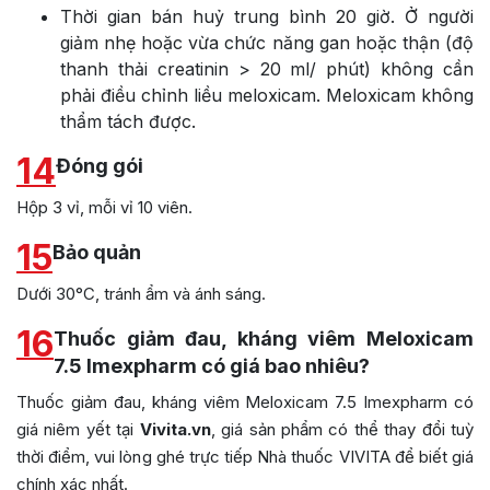
Thời gian bán huỷ trung bình 20 giờ. Ở người
giảm nhẹ hoặc vừa chức năng gan hoặc thận (độ
thanh thải creatinin > 20 ml/ phút) không cần
phải điều chỉnh liều meloxicam. Meloxicam không
thẩm tách được.
14
Đóng gói
Hộp 3 vỉ, mỗi vỉ 10 viên.
15
Bảo quản
Dưới 30°C, tránh ẩm và ánh sáng.
16
Thuốc giảm đau, kháng viêm Meloxicam
7.5 Imexpharm có giá bao nhiêu?
Thuốc giảm đau, kháng viêm Meloxicam 7.5 Imexpharm có
giá niêm yết tại
Vivita.vn
, giá sản phẩm có thể thay đổi tuỳ
thời điểm, vui lòng ghé trực tiếp Nhà thuốc VIVITA để biết giá
chính xác nhất.