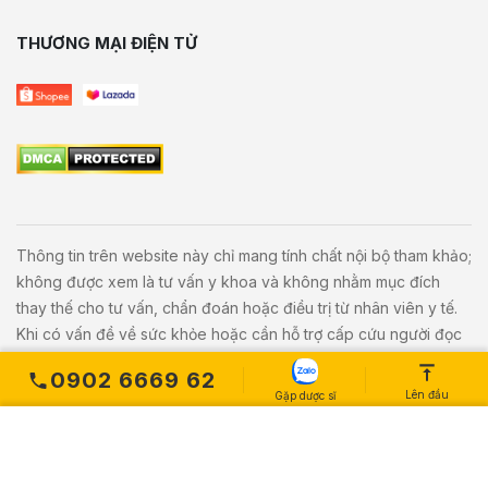
THƯƠNG MẠI ĐIỆN TỬ
Thông tin trên website này chỉ mang tính chất nội bộ tham khảo;
không được xem là tư vấn y khoa và không nhằm mục đích
thay thế cho tư vấn, chẩn đoán hoặc điều trị từ nhân viên y tế.
Khi có vấn đề về sức khỏe hoặc cần hỗ trợ cấp cứu người đọc
cần liên hệ bác sĩ và cơ sở y tế gần nhất.
0902 6669 62
Lên đầu
Gặp dược sĩ
Copyright © 2020
Vivita.vn
All Rights Reserved. Powered by
L
etweb
.
MUA NGAY
Số lượng