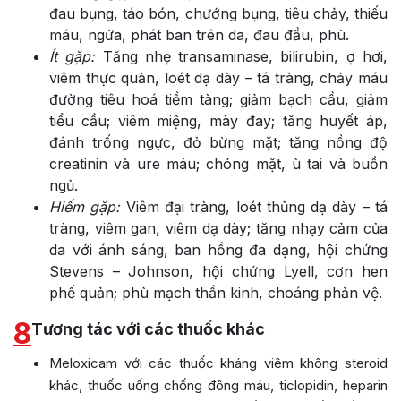
đau bụng, táo bón, chướng bụng, tiêu chảy, thiếu
máu, ngứa, phát ban trên da, đau đầu, phù.
Ít gặp:
Tăng nhẹ transaminase, bilirubin, ợ hơi,
viêm thực quản, loét dạ dày – tá tràng, chảy máu
đường tiêu hoá tiềm tàng; giảm bạch cầu, giảm
tiểu cầu; viêm miệng, mày đay; tăng huyết áp,
đánh trống ngực, đỏ bừng mặt; tăng nồng độ
creatinin và ure máu; chóng mặt, ù tai và buồn
ngủ.
Hiếm gặp:
Viêm đại tràng, loét thủng dạ dày – tá
tràng, viêm gan, viêm dạ dày; tăng nhạy cảm của
da với ánh sáng, ban hồng đa dạng, hội chứng
Stevens – Johnson, hội chứng Lyell, cơn hen
phế quản; phù mạch thần kinh, choáng phản vệ.
8
Tương tác với các thuốc khác
Meloxicam với các thuốc kháng viêm không steroid
khác, thuốc uống chống đông máu, ticlopidin, heparin