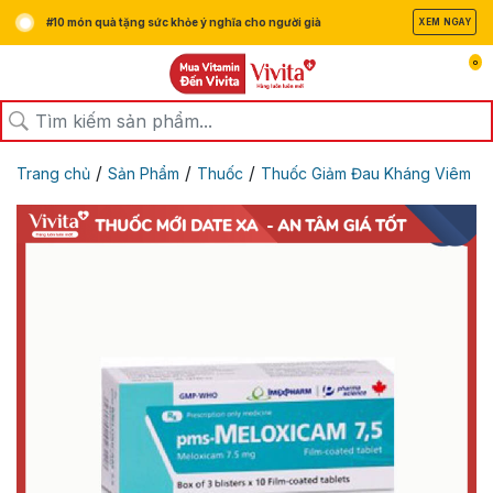
#10 món quà tặng sức khỏe ý nghĩa cho người già
XEM NGAY
0
/
/
/
Trang chủ
Sản Phẩm
Thuốc
Thuốc Giảm Đau Kháng Viêm