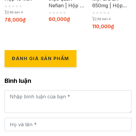
Nefian | Hộp 30
650mg | Hộp
viên
100 viên
Đã bán 4
60,000
₫
78,000
₫
Đã bán 4
110,000
₫
ĐÁNH GIÁ SẢN PHẨM
Bình luận