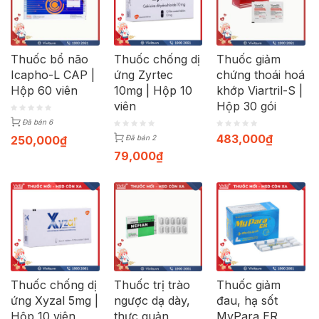
Thuốc bổ não
Thuốc chống dị
Thuốc giảm
Icapho-L CAP |
ứng Zyrtec
chứng thoái hoá
Hộp 60 viên
10mg | Hộp 10
khớp Viartril-S |
viên
Hộp 30 gói
Đã bán 6
483,000
₫
250,000
₫
Đã bán 2
79,000
₫
Thuốc chống dị
Thuốc trị trào
Thuốc giảm
ứng Xyzal 5mg |
ngược dạ dày,
đau, hạ sốt
Hộp 10 viên
thực quản
MyPara ER