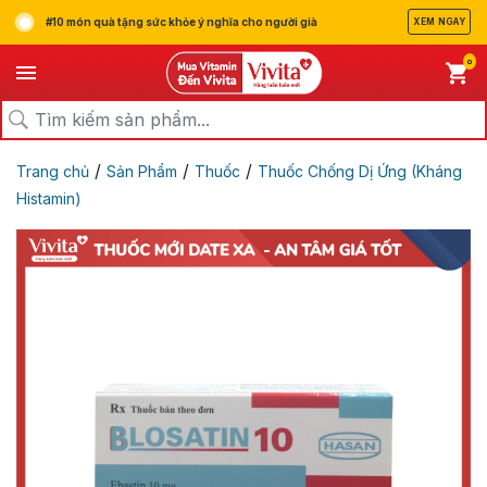
#10 món quà tặng sức khỏe ý nghĩa cho người già
XEM NGAY
0
/
/
/
Trang chủ
Sản Phẩm
Thuốc
Thuốc Chống Dị Ứng (Kháng
Histamin)