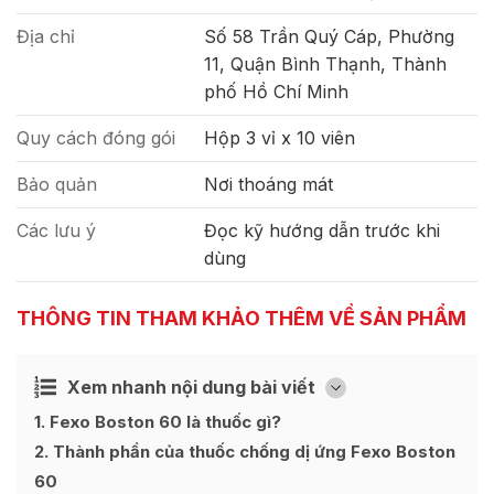
Địa chỉ
Số 58 Trần Quý Cáp, Phường
11, Quận Bình Thạnh, Thành
phố Hồ Chí Minh
Quy cách đóng gói
Hộp 3 vỉ x 10 viên
Bảo quản
Nơi thoáng mát
Các lưu ý
Đọc kỹ hướng dẫn trước khi
dùng
THÔNG TIN THAM KHẢO THÊM VỀ SẢN PHẨM
Xem nhanh nội dung bài viết
Ẩn
[
]
1
Fexo Boston 60 là thuốc gì?
2
Thành phần của thuốc chống dị ứng Fexo Boston
60