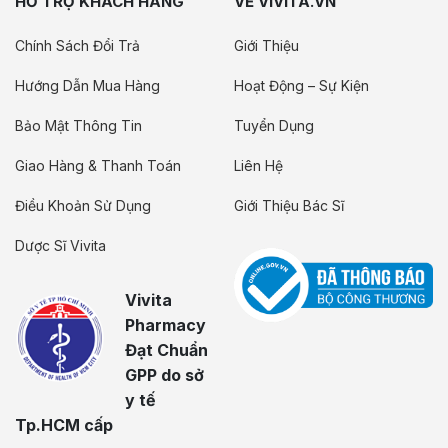
HỖ TRỢ KHÁCH HÀNG
VỀ VIVITA.VN
Chính Sách Đổi Trả
Giới Thiệu
Hướng Dẫn Mua Hàng
Hoạt Động – Sự Kiện
Bảo Mật Thông Tin
Tuyển Dụng
Giao Hàng & Thanh Toán
Liên Hệ
Điều Khoản Sử Dụng
Giới Thiệu Bác Sĩ
Dược Sĩ Vivita
Vivita
Pharmacy
Đạt Chuẩn
GPP do sở
y tế
Tp.HCM cấp