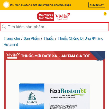
#10 món quà tặng sức khỏe ý nghĩa cho người già
XEM NGAY
0
/
/
/
Trang chủ
Sản Phẩm
Thuốc
Thuốc Chống Dị Ứng (Kháng
Histamin)