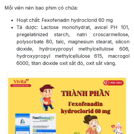
Mỗi viên nén bao phim có chứa:
Hoạt chất: Fexofenadin hydroclorid 60 mg
Tá dược: Lactose monohydrat, avicel PH 101,
pregelatinized starch, natri croscarmellose,
polysorbate 80, talc, magnesium stearat, silicon
dioxide, hydroxypropyl methylcellulose 606,
hydroxypropyl methylcẹllulose 615, macrogol
6000, titan dioxide oxit sắt đỏ, oxit sắt vàng.