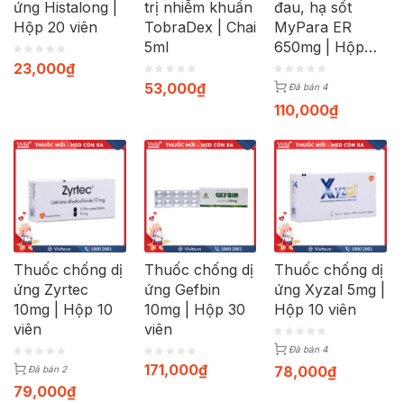
ứng Histalong |
trị nhiễm khuẩn
đau, hạ sốt
Hộp 20 viên
TobraDex | Chai
MyPara ER
5ml
650mg | Hộp
100 viên
23,000
₫
53,000
₫
Đã bán 4
110,000
₫
Thuốc chống dị
Thuốc chống dị
Thuốc chống dị
ứng Zyrtec
ứng Gefbin
ứng Xyzal 5mg |
10mg | Hộp 10
10mg | Hộp 30
Hộp 10 viên
viên
viên
Đã bán 4
171,000
₫
78,000
₫
Đã bán 2
79,000
₫