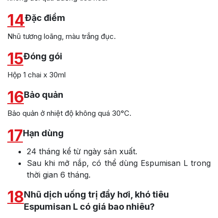
14
Đặc điểm
Nhũ tương loãng, màu trắng đục.
15
Đóng gói
Hộp 1 chai x 30ml
16
Bảo quản
Bảo quản ở nhiệt độ không quá 30°C.
17
Hạn dùng
24 tháng kể từ ngày sản xuất.
Sau khi mở nắp, có thể dùng Espumisan L trong
thời gian 6 tháng.
18
Nhũ dịch uống trị đầy hơi, khó tiêu
Espumisan L có giá bao nhiêu?