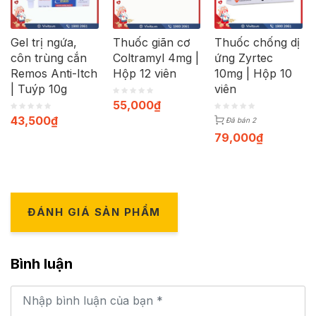
Gel trị ngứa,
Thuốc giãn cơ
Thuốc chống dị
côn trùng cắn
Coltramyl 4mg |
ứng Zyrtec
Remos Anti-Itch
Hộp 12 viên
10mg | Hộp 10
| Tuýp 10g
viên
55,000
₫
43,500
₫
Đã bán 2
79,000
₫
ĐÁNH GIÁ SẢN PHẨM
Bình luận