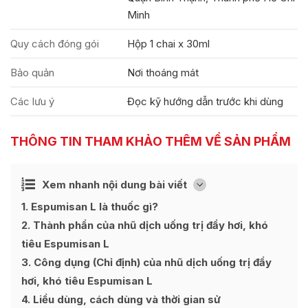
Minh
Quy cách đóng gói
Hộp 1 chai x 30ml
Bảo quản
Nơi thoáng mát
Các lưu ý
Đọc kỹ hướng dẫn trước khi dùng
THÔNG TIN THAM KHẢO THÊM VỀ SẢN PHẨM
Ẩn
Xem nhanh nội dung bài viết
[
]
1
Espumisan L là thuốc gì?
2
Thành phần của nhũ dịch uống trị đầy hơi, khó
tiêu Espumisan L
3
Công dụng (Chỉ định) của nhũ dịch uống trị đầy
hơi, khó tiêu Espumisan L
4
Liều dùng, cách dùng và thời gian sử