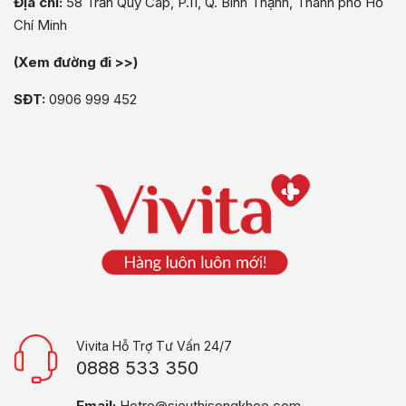
Địa chỉ:
58 Trần Quý Cáp, P.11, Q. Bình Thạnh, Thành phố Hồ
Chí Minh
(Xem đường đi >>)
SĐT:
0906 999 452
Vivita Hỗ Trợ Tư Vấn 24/7
0888 533 350
Email:
Hotro@sieuthisongkhoe.com