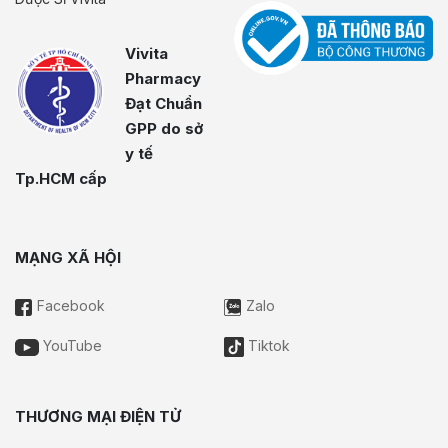
Vivita
Pharmacy
Đạt Chuẩn
GPP do sở
y tế
Tp.HCM cấp
MẠNG XÃ HỘI
Facebook
Zalo
YouTube
Tiktok
THƯƠNG MẠI ĐIỆN TỬ