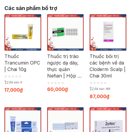
Các sản phẩm bổ trợ
Thuốc
Thuốc trị trào
Thuốc bôi trị
Trancumin OPC
ngược dạ dày,
các bệnh về da
| Chai 10g
thực quản
Cloderm Scalp |
Nefian | Hộp 30
Chai 30ml
viên
Đã bán 6
60,000
₫
17,000
₫
Đã bán 189
87,000
₫