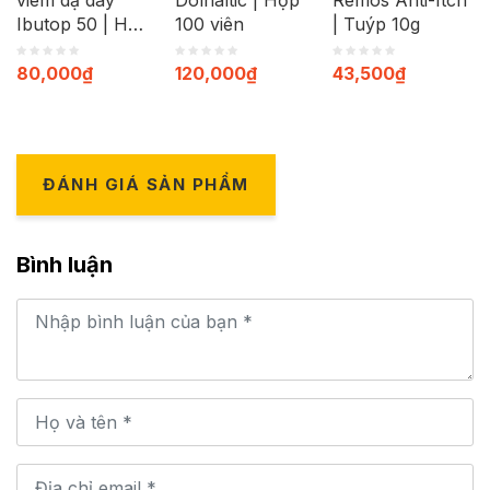
Ibutop 50 | Hộp
100 viên
| Tuýp 10g
20 viên
80,000
₫
120,000
₫
43,500
₫
ĐÁNH GIÁ SẢN PHẨM
Bình luận