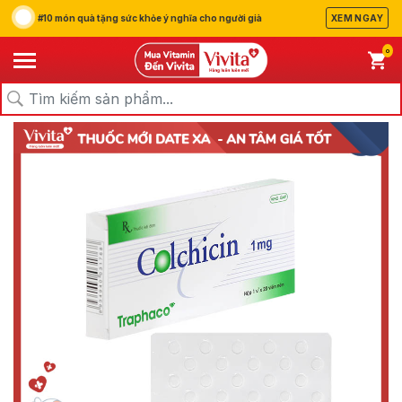
#10 món quà tặng sức khỏe ý nghĩa cho người già
XEM NGAY
0
/
/
/
Trang chủ
Sản Phẩm
Thuốc
Thuốc Trị Gout, Xương Khớp