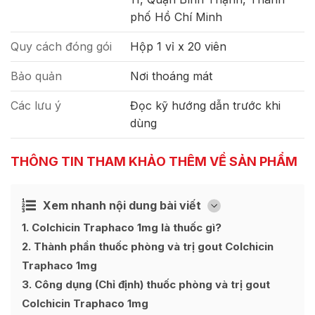
phố Hồ Chí Minh
Quy cách đóng gói
Hộp 1 vỉ x 20 viên
Bảo quản
Nơi thoáng mát
Các lưu ý
Đọc kỹ hướng dẫn trước khi
dùng
THÔNG TIN THAM KHẢO THÊM VỀ SẢN PHẨM
Xem nhanh nội dung bài viết
Ẩn
[
]
1
Colchicin Traphaco 1mg là thuốc gì?
2
Thành phần thuốc phòng và trị gout Colchicin
Traphaco 1mg
3
Công dụng (Chỉ định) thuốc phòng và trị gout
Colchicin Traphaco 1mg