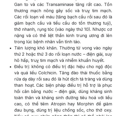
Gan to và các Transaminase tăng rất cao. Tổn
thương mạch nông gây sốc và truỵ tim mạch.
Các rối loạn về máu (tăng bạch cầu rồi sau đó là
giảm bạch cầu và tiểu cầu do tổn thương tuỷ),
thở nhanh, rụng tóc (vào ngày thứ 10). Nhược cơ
nặng và có thể liệt thần kinh trung ương đi lên
trong lúc bệnh nhân vẫn tỉnh táo.
Tiên lượng khó khăn. Thường tử vong vào ngày
thứ 2 hoặc thứ 3 do rối loạn nước – điện giải, suy
hô hấp, truỵ tim mạch và nhiễm khuẩn huyết.
Điều trị: không có điều trị đặc hiệu cho ngộ độc
và quá liều Colchicin. Tăng đào thải thuốc bằng
rửa dạ dày rồi sau đó là hút dịch tá tràng và dùng
than hoạt. Các biện pháp điều trị hỗ trợ là phục
hồi cân bằng nước – điện giải, dùng kháng sinh
toàn thân và kháng sinh đường tiêu hoá với liều
cao, có thể tiêm Atropin hay Morphin để giảm
đau bụng, dùng trị liệu chống sốc, cho thở oxy.