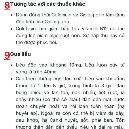
8
Tương tác với các thuốc khác
Dùng đồng thời Colchicin và Ciclosporin làm tăng
độc tính của Ciclosporin.
Colchicin làm giảm hấp thu Vitamin B12 do tác
động lên niêm mạc ruột non. Sự hấp thu này có
thể được phục hồi.
9
Quá liều
Liều độc vào khoảng 10mg. Liều luôn gây tử
vong là trên 40mg.
Các triệu chứng ngộ độc xuất hiện sau khi uống
thuốc từ 1 đến 8 giờ, trung bình là 3 giờ: đau
bụng nhiều và lan toả, nôn nhiều, liệt ruột, ỉa
chảy nhiều (có thể có máu) dẫn đến mất nước
(toan chuyển hoá) và rối loạn tuần hoàn (hạ
huyết áp). Ngoài ra còn có thể bị viêm dạ dày,
đau khớp, hạ Canxi huyết, sốt, phát ban. Tổn
thương thận dẫn đến thiểu niệu và đái ra máu.