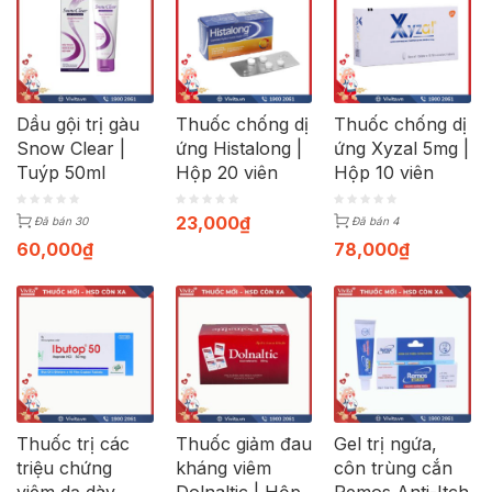
Dầu gội trị gàu
Thuốc chống dị
Thuốc chống dị
Snow Clear |
ứng Histalong |
ứng Xyzal 5mg |
Tuýp 50ml
Hộp 20 viên
Hộp 10 viên
23,000
₫
Đã bán 30
Đã bán 4
60,000
₫
78,000
₫
Thuốc trị các
Thuốc giảm đau
Gel trị ngứa,
triệu chứng
kháng viêm
côn trùng cắn
viêm dạ dày
Dolnaltic | Hộp
Remos Anti-Itch