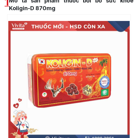
1
Mô tả sản phẩm thuốc bồi bổ sức khỏe
Koligin-D 870mg