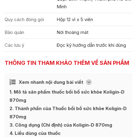
Minh
Quy cách đóng gói
Hộp 12 vỉ x 5 viên
Bảo quản
Nơi thoáng mát
Các lưu ý
Đọc kỹ hướng dẫn trước khi dùng
THÔNG TIN THAM KHẢO THÊM VỀ SẢN PHẨM
Ẩn
Xem nhanh nội dung bài viết
[
]
1
Mô tả sản phẩm thuốc bồi bổ sức khỏe Koligin-D
870mg
2
Thành phần của Thuốc bồi bổ sức khỏe Koligin-D
870mg
3
Công dụng (Chỉ định) của Koligin-D 870mg
4
Liều dùng của thuốc