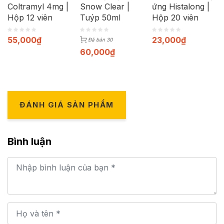
Coltramyl 4mg |
Snow Clear |
ứng Histalong |
Hộp 12 viên
Tuýp 50ml
Hộp 20 viên
55,000
₫
23,000
₫
Đã bán 30
60,000
₫
ĐÁNH GIÁ SẢN PHẨM
Bình luận