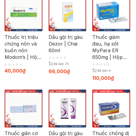
Thuốc trị triệu
Dầu gội trị gàu
Thuốc giảm
chứng nôn và
Dezor | Chai
đau, hạ sốt
buồn nôn
60ml
MyPara ER
Modom’s | Hộp
650mg | Hộp
100 viên
100 viên
Đã bán 73
40,000
₫
66,000
₫
Đã bán 4
110,000
₫
Thuốc giãn cơ
Dầu gội trị gàu
Thuốc chống dị