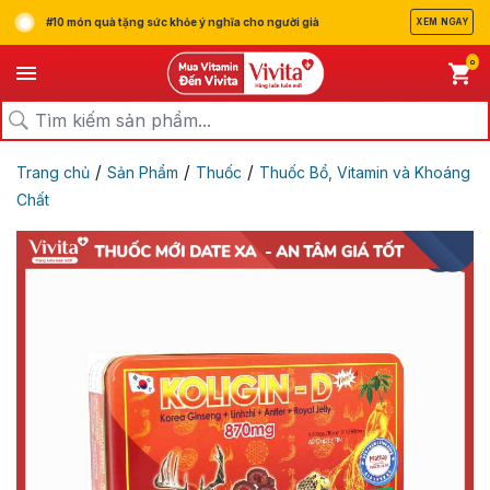
#10 món quà tặng sức khỏe ý nghĩa cho người già
XEM NGAY
0
/
/
/
Trang chủ
Sản Phẩm
Thuốc
Thuốc Bổ, Vitamin và Khoáng
Chất