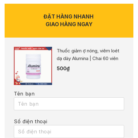
ĐẶT HÀNG NHANH
GIAO HÀNG NGAY
Thuốc giảm ợ nóng, viêm loét
dạ dày Alumina | Chai 60 viên
500
₫
Tên bạn
Số điện thoại