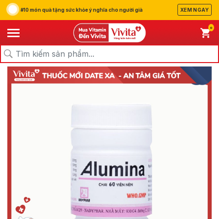
#10 món quà tặng sức khỏe ý nghĩa cho người già
XEM NGAY
0
/
/
/
Trang chủ
Sản Phẩm
Thuốc
Thuốc Tiêu Hoá